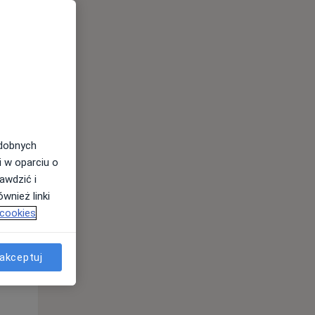
odobnych
i w oparciu o
awdzić i
wnież linki
 cookies
Śr,
Czw,
Pt,
12 Sie
13 Sie
14 Sie
akceptuj