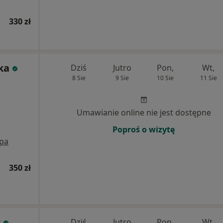
330 zł
ka
Dziś
Jutro
Pon,
Wt,
8 Sie
9 Sie
10 Sie
11 Sie
Umawianie online nie jest dostępne
Poproś o wizytę
pa
350 zł
k
Dziś
Jutro
Pon,
Wt,