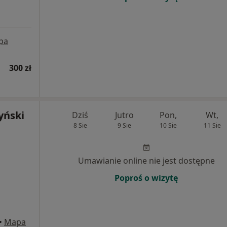
pa
300 zł
yński
Dziś
Jutro
Pon,
Wt,
8 Sie
9 Sie
10 Sie
11 Sie
Umawianie online nie jest dostępne
Poproś o wizytę
•
Mapa