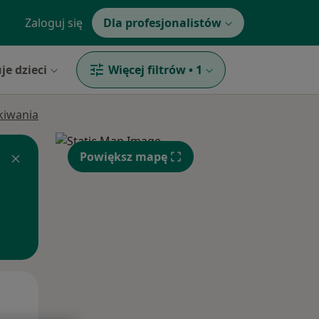
Zaloguj się
Dla profesjonalistów
je dzieci
Więcej filtrów
•
1
ukiwania
Powiększ mapę
Śr,
Czw,
Pt,
12 Sie
13 Sie
14 Sie