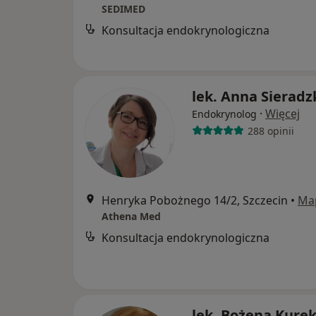
SEDIMED
Konsultacja endokrynologiczna
lek. Anna Sieradz
·
Więcej
Endokrynolog
288 opinii
Henryka Pobożnego 14/2, Szczecin
•
Ma
Athena Med
Konsultacja endokrynologiczna
lek. Bożena Kure