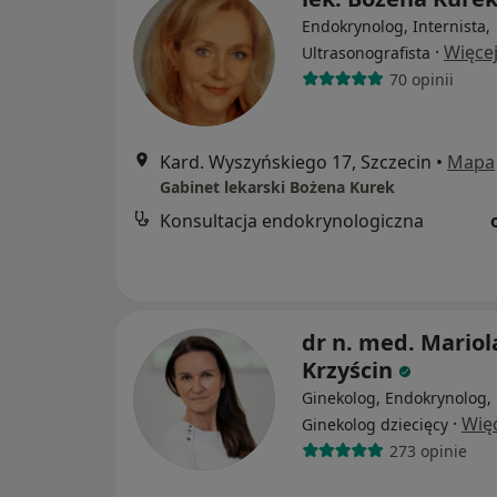
Endokrynolog, Internista,
·
Więce
Ultrasonografista
70 opinii
Kard. Wyszyńskiego 17, Szczecin
•
Mapa
Gabinet lekarski Bożena Kurek
Konsultacja endokrynologiczna
dr n. med. Mariol
Krzyścin
Ginekolog, Endokrynolog,
·
Wię
Ginekolog dziecięcy
273 opinie