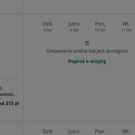
Dziś
Jutro
Pon,
Wt,
8 Sie
9 Sie
10 Sie
11 Sie
Umawianie online nie jest dostępne
Poproś o wizytę
a
Centrum Medyczne Medicover Szczecin, ul. Malczewskiego 26
od 315 zł
Dziś
Jutro
Pon,
Wt,