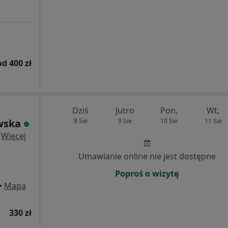
od 400 zł
Dziś
Jutro
Pon,
Wt,
wska
8 Sie
9 Sie
10 Sie
11 Sie
·
Więcej
Umawianie online nie jest dostępne
Poproś o wizytę
•
Mapa
330 zł