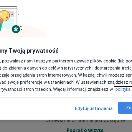
·
Więcej
Umawianie online nie jest dostępne
Poproś o wizytę
my Twoją prywatność
h 79 LU2, Szczecin
•
Mapa
, pozwalasz nam i naszym partnerom używać plików cookie (lub p
300 zł
) do zbierania danych do celów statystycznych i dostarczania treśc
zaje przeglądania stron internetowych. W każdej chwili możesz spr
wać swoje preferencje w ustawieniach. W ustawieniach znajdziesz ró
prywatności stron trzecich. Więcej informacji znajdziesz w
polityka
Dziś
Jutro
Pon,
Wt,
8 Sie
9 Sie
10 Sie
11 Sie
Za
Edytuj ustawienia
Umawianie online nie jest dostępne
Poproś o wizytę