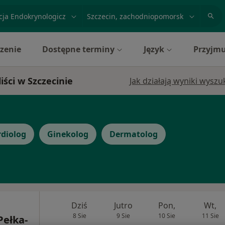
acja, badanie lub nazwisko
miasto lub dzielnica
zenie
Dostępne terminy
Język
Przyjmu
iści w Szczecinie
Jak działają wyniki wysz
diolog
Ginekolog
Dermatolog
Dziś
Jutro
Pon,
Wt,
8 Sie
9 Sie
10 Sie
11 Sie
Pełka-