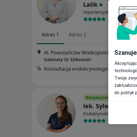
Lalik
Hipertensjolog, Internista
358 opinii
Adres 1
Adres 2
Szanuje
Al. Powstańców Wielkopolskic
Gabinety Dr Żółtowski
Akceptując
Konsultacja endokrynologiczna
technologii
Twoje zwyc
zaktualizo
do polityk 
Bezpieczne płatności
lek. Sylwia Dziub
·
Więcej
Endokrynolog
137 opinii