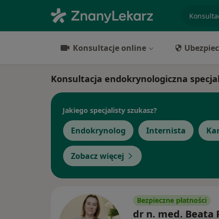
specjaliz
Konsultacje online
Ubezpiec
Konsultacja endokrynologiczna specjal
Jakiego specjalisty szukasz?
Endokrynolog
Internista
Kar
Zobacz więcej
Bezpieczne płatności
dr n. med. Beata 