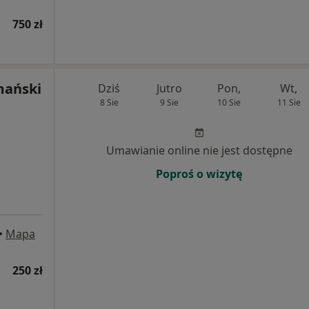
750 zł
mański
Dziś
Jutro
Pon,
Wt,
8 Sie
9 Sie
10 Sie
11 Sie
Umawianie online nie jest dostępne
Poproś o wizytę
•
Mapa
250 zł