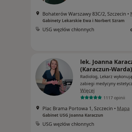
Bohaterów Warszawy 83C/2, Szczecin
•
Gabinety Lekarskie Ewa i Norbert Szram
USG węzłów chłonnych
lek. Joanna Karac
(Karaczun-Warda
Radiolog, Lekarz wykonuj
zabiegi medycyny estetyc
Więcej
1117 opinii
Plac Brama Portowa 1, Szczecin
•
Mapa
Gabinet USG Joanna Karaczun
USG węzłów chłonnych