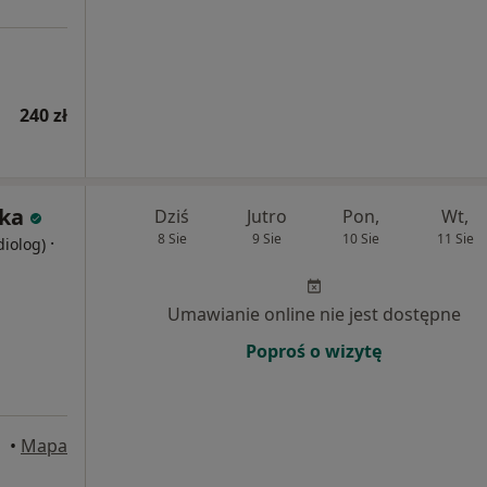
240 zł
ka
Dziś
Jutro
Pon,
Wt,
8 Sie
9 Sie
10 Sie
11 Sie
·
diolog)
Umawianie online nie jest dostępne
Poproś o wizytę
ecin
•
Mapa