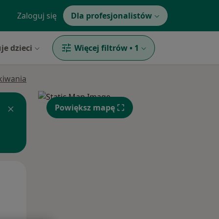
Zaloguj się
Dla profesjonalistów
je dzieci
Więcej filtrów
•
1
ukiwania
Powiększ mapę
Śr,
Czw,
Pt,
12 Sie
13 Sie
14 Sie