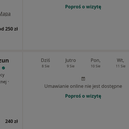
Poproś o wizytę
Mapa
od 250 zł
zun
Dziś
Jutro
Pon,
Wt,
)
8 Sie
9 Sie
10 Sie
11 Sie
ący
·
znej
Umawianie online nie jest dostępne
Poproś o wizytę
240 zł