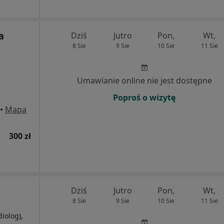
a
Dziś
Jutro
Pon,
Wt,
8 Sie
9 Sie
10 Sie
11 Sie
Umawianie online nie jest dostępne
Poproś o wizytę
•
Mapa
300 zł
Dziś
Jutro
Pon,
Wt,
8 Sie
9 Sie
10 Sie
11 Sie
diolog),