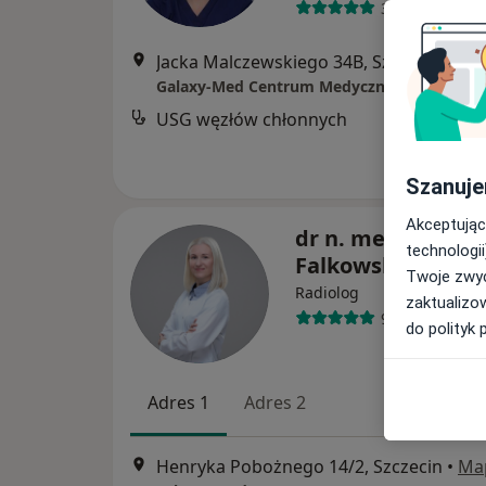
33 opinie
Jacka Malczewskiego 34B, Szczecin
•
Ma
Galaxy-Med Centrum Medyczne
USG węzłów chłonnych
Szanuje
Akceptując
dr n. med. Anna
technologii
Falkowska-Śliwa
Twoje zwyc
Radiolog
zaktualizo
95 opinii
do polityk 
Adres 1
Adres 2
Henryka Pobożnego 14/2, Szczecin
•
Ma