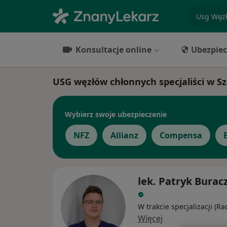
specjaliz
Konsultacje online
Ubezpiec
USG węzłów chłonnych specjaliści w Sz
Wybierz swoje ubezpieczenie
NFZ
Allianz
Compensa
lek. Patryk Burac
W trakcie specjalizacji (Ra
Więcej