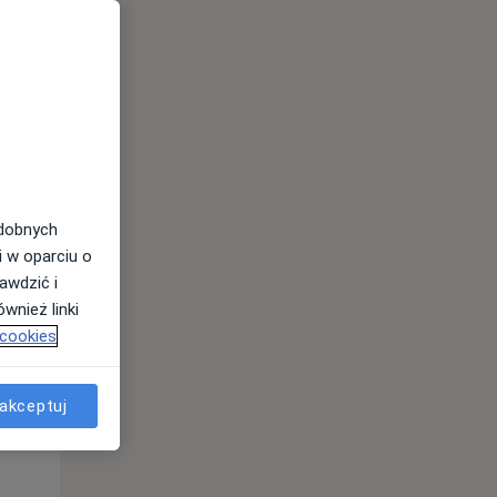
odobnych
Śr,
Czw,
Pt,
i w oparciu o
12 Sie
13 Sie
14 Sie
awdzić i
wnież linki
 cookies
akceptuj