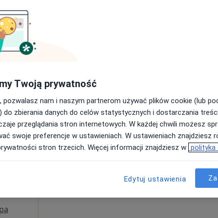
Poproś o wizytę
pa
250 zł
my Twoją prywatność
, pozwalasz nam i naszym partnerom używać plików cookie (lub p
Dziś
Jutro
Pon,
Wt,
) do zbierania danych do celów statystycznych i dostarczania treśc
8 Sie
9 Sie
10 Sie
11 Sie
zaje przeglądania stron internetowych. W każdej chwili możesz spr
wać swoje preferencje w ustawieniach. W ustawieniach znajdziesz ró
prywatności stron trzecich. Więcej informacji znajdziesz w
polityka
Umawianie online nie jest dostępne
Poproś o wizytę
Za
Edytuj ustawienia
pa