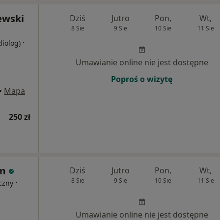
ewski
Dziś
Jutro
Pon,
Wt,
8 Sie
9 Sie
10 Sie
11 Sie
·
diolog)
Umawianie online nie jest dostępne
Poproś o wizytę
•
Mapa
250 zł
am
Dziś
Jutro
Pon,
Wt,
8 Sie
9 Sie
10 Sie
11 Sie
·
czny
Umawianie online nie jest dostępne