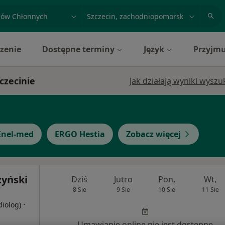
acja, badanie lub nazwisko
miasto lub dzielnica
zenie
Dostępne terminy
Język
Przyjmu
czecinie
Jak działają wyniki wysz
Enel-med
ERGO Hestia
Zobacz więcej
zyński
Dziś
Jutro
Pon,
Wt,
8 Sie
9 Sie
10 Sie
11 Sie
·
diolog)
Umawianie online nie jest dostępne