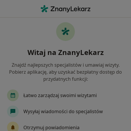
Me
Kompleksowe Badanie Stomatologiczne Plan Leczenia • Gdańsk, pomorskie
Filtry
• 1
Ubezpieczenie
Map
Kompleksowe badanie stomatologiczne +
Witaj na ZnanyLekarz
plan leczenia specjaliści w Gdańsku
Jak działają wyniki wyszukiwania
Znajdź najlepszych specjalistów i umawiaj wizyty.
Pobierz aplikację, aby uzyskać bezpłatny dostęp do
przydatnych funkcji:
Jakiego specjalisty szukasz?
Stomatolog
Chirurg stomatologiczny
Pro
Łatwo zarządzaj swoimi wizytami
Wysyłaj wiadomości do specjalistów
Otrzymuj powiadomienia