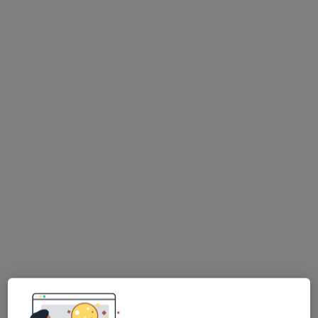
Bezpieczne płatności
lek. dent. Oleh Seniak
·
Więcej
Stomatolog, Protetyk stomatologiczny
38 opinii
Toruńska 18B/ lok.H, Gdańsk
•
Mapa
PermaDent Usługi Stomatologiczno - Protetyczne i Implantologiczne
Kompleksowe badanie stomatologiczne + plan leczenia
od 200 zł
Specjalista nie oferuje umawiania online pod tym adresem.
Poproś o wizytę