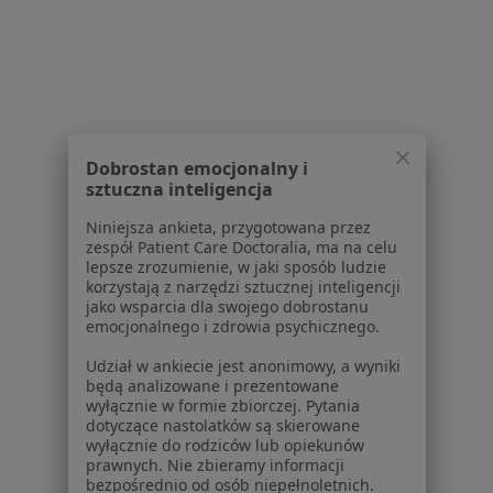
Konsultacja protetyczna w Gdańsku
Leczenie próchnicy w Gdańsku
Badania stomatologiczne w Gdańsku
Leczenie kanałowe w Gdańsku
Dobrostan emocjonalny i
Więcej (15)
sztuczna inteligencja
Więcej w kategorii: Usługi w Gdańsku
Niniejsza ankieta, przygotowana przez
zespół Patient Care Doctoralia, ma na celu
Popularne specjalizacje
lepsze zrozumienie, w jaki sposób ludzie
korzystają z narzędzi sztucznej inteligencji
Psycholodzy w Gdańsku
jako wsparcia dla swojego dobrostanu
emocjonalnego i zdrowia psychicznego.
Stomatolodzy w Gdańsku
Udział w ankiecie jest anonimowy, a wyniki
Interniści w Gdańsku
będą analizowane i prezentowane
wyłącznie w formie zbiorczej. Pytania
Psychoterapeuci w Gdańsku
dotyczące nastolatków są skierowane
wyłącznie do rodziców lub opiekunów
Fizjoterapeuci w Gdańsku
prawnych. Nie zbieramy informacji
bezpośrednio od osób niepełnoletnich.
Więcej (15)