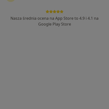
Nasza średnia ocena na App Store to 4.9 i 4.1 na
Google Play Store
Bezpieczne płatności
lek. dent. Alina Bodnarenko
·
Więcej
Stomatolog
86 opinii
Toruńska 18B/ lok.H, Gdańsk
•
Mapa
PermaDent Usługi Stomatologiczno - Protetyczne i Implantologiczne
Kompleksowe badanie stomatologiczne + plan leczenia
od 200 zł
Specjalista nie oferuje umawiania online pod tym adresem.
Poproś o wizytę