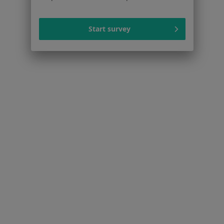
Więcej w kategorii: Popularne specjalizacje
Start survey
Strona Główna
Usługi I Zabiegi
Kompleksowe Badanie Stomatologiczne + Plan Leczenia
Zmień miasto
Gdańsk
Zmień miasto
Serwis
Regulamin
Polityka prywatności pacjentów
Polityka prywatności profesjonalistów
Polityka prywatności dla profesjonalistów, których
dane pozyskaliśmy samodzielnie