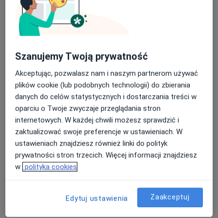
Szanujemy Twoją prywatność
Akceptując, pozwalasz nam i naszym partnerom używać
lek. dent. Martin Bartoszcze
plików cookie (lub podobnych technologii) do zbierania
·
Więcej
Stomatolog
danych do celów statystycznych i dostarczania treści w
53 opinie
oparciu o Twoje zwyczaje przeglądania stron
internetowych. W każdej chwili możesz sprawdzić i
Przytulna 11, Gdańsk
•
Mapa
zaktualizować swoje preferencje w ustawieniach. W
Esthetic Dental Studio
ustawieniach znajdziesz również linki do polityk
Kompleksowe badanie stomatologiczne + plan leczenia
od 300 zł
prywatności stron trzecich. Więcej informacji znajdziesz
Specjalista nie oferuje umawiania online pod tym adresem.
w
polityka cookies
Poproś o wizytę
Zaakceptuj
Edytuj ustawienia