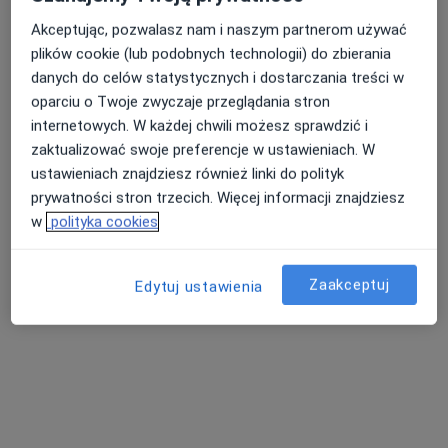
Akceptując, pozwalasz nam i naszym partnerom używać
plików cookie (lub podobnych technologii) do zbierania
Centrum Medyczne Endonova Sp. z o. o.
danych do celów statystycznych i dostarczania treści w
Gastrologia, Interna
oparciu o Twoje zwyczaje przeglądania stron
785 opinii
internetowych. W każdej chwili możesz sprawdzić i
zaktualizować swoje preferencje w ustawieniach. W
Legionów 116, Gdynia
•
Mapa
ustawieniach znajdziesz również linki do polityk
Gastroskopia
550 zł
prywatności stron trzecich. Więcej informacji znajdziesz
Gastroskopia + kolonoskopia
1 200 zł
w
polityka cookies
Brak dostępnych specjalistów z wolnymi terminami w tym centrum medycznym.
Zaakceptuj
Edytuj ustawienia
Pokaż profil