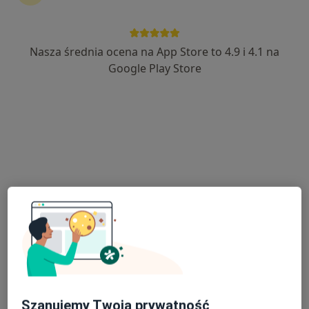
Nasza średnia ocena na App Store to 4.9 i 4.1 na
lek. Marcin Keller
Google Play Store
·
Więcej
W trakcie specjalizacji (Gastrolog), Internista
908 opinii
Legionów 116, Gdynia
•
Mapa
Centrum Medyczne Endonova Sp. z o. o.
Gastroskopia
550 zł
Specjalista nie oferuje umawiania online pod tym adresem.
Poproś o wizytę
Szanujemy Twoją prywatność