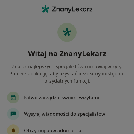
Me
Gastroskopia • Gdynia, pomorskie
Filtry
• 1
Ubezpieczenie
Map
Gastroskopia specjaliści w Gdyni
Witaj na ZnanyLekarz
Jak działają wyniki wyszukiwania
Znajdź najlepszych specjalistów i umawiaj wizyty.
Pobierz aplikację, aby uzyskać bezpłatny dostęp do
Jaką wizytę chcesz umówić?
przydatnych funkcji:
Gastroskopia
Gastroskopia + kolonoskopia (w 
Łatwo zarządzaj swoimi wizytami
Wysyłaj wiadomości do specjalistów
Otrzymuj powiadomienia