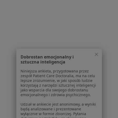
O nas
Praca
Rekrutujemy!
Partnerzy
Centrum prasowe
Kontakt
Dla pacjentów
Lekarze
Placówki medyczne
Dobrostan emocjonalny i
sztuczna inteligencja
Pytania i odpowiedzi
Usługi i zabiegi
Niniejsza ankieta, przygotowana przez
Choroby
zespół Patient Care Doctoralia, ma na celu
lepsze zrozumienie, w jaki sposób ludzie
Pomoc
korzystają z narzędzi sztucznej inteligencji
Aplikacje mobilne
jako wsparcia dla swojego dobrostanu
Blog dla pacjentów
emocjonalnego i zdrowia psychicznego.
Dla profesjonalistów
Udział w ankiecie jest anonimowy, a wyniki
będą analizowane i prezentowane
Cennik
wyłącznie w formie zbiorczej. Pytania