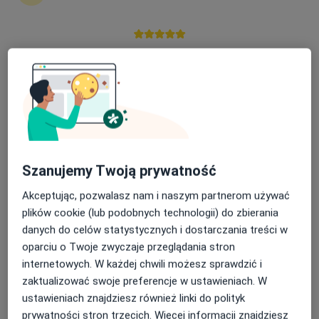
Joanna Wierzbowska
Nasza średnia ocena na App Store to 4.9 i 4.1 na
Stomatolog, Stomatolog dziecięcy
Google Play Store
Toruń
umów wizytę
Paulina Klejnowska
Stomatolog
Szanujemy Twoją prywatność
Warszawa
Akceptując, pozwalasz nam i naszym partnerom używać
umów wizytę
plików cookie (lub podobnych technologii) do zbierania
danych do celów statystycznych i dostarczania treści w
Patrycja Hawryluk
oparciu o Twoje zwyczaje przeglądania stron
internetowych. W każdej chwili możesz sprawdzić i
Higienistka/higienista stomatologiczny
Warszawa
zaktualizować swoje preferencje w ustawieniach. W
ustawieniach znajdziesz również linki do polityk
umów wizytę
prywatności stron trzecich. Więcej informacji znajdziesz