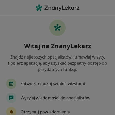
Me
Czego szukasz?
Strona Główna
Usługi
Nakładkowe Wybielanie Zębów
Nakładkowe wybielanie zębów -
Witaj na ZnanyLekarz
informacje, specjaliści, pytania i
odpowiedzi
Znajdź najlepszych specjalistów i umawiaj wizyty.
Pobierz aplikację, aby uzyskać bezpłatny dostęp do
przydatnych funkcji:
Łatwo zarządzaj swoimi wizytami
Informacje
Wysyłaj wiadomości do specjalistów
Eksperci - nakładkowe wybielanie zębów
Otrzymuj powiadomienia