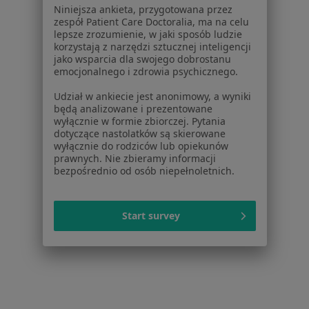
Niniejsza ankieta, przygotowana przez
Dla placówek medycznych
zespół Patient Care Doctoralia, ma na celu
Noa Notes
nowość
lepsze zrozumienie, w jaki sposób ludzie
Baza wiedzy
korzystają z narzędzi sztucznej inteligencji
jako wsparcia dla swojego dobrostanu
Centrum Pomocy dla Specjalisty
emocjonalnego i zdrowia psychicznego.
Kontakt
Udział w ankiecie jest anonimowy, a wyniki
ZnanyLekarz - Strona główna
będą analizowane i prezentowane
wyłącznie w formie zbiorczej. Pytania
ZnanyLekarz Sp. z o.o.
dotyczące nastolatków są skierowane
ul. Kolejowa 5/7
wyłącznie do rodziców lub opiekunów
01-217 Warszawa, Polska
prawnych. Nie zbieramy informacji
bezpośrednio od osób niepełnoletnich.
NIP: ⁠7010224868
KRS: ⁠0000347997
Start survey
REGON: ⁠142276657
Sąd Rejonowy dla m.st. Warszawy w Warszawie XII
Wydział Gospodarczy KRS
Facebook
otwiera się w nowej karcie