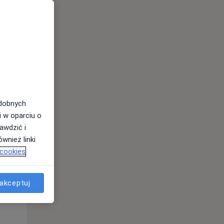
odobnych
i w oparciu o
awdzić i
Pon,
Wt,
Śr,
wnież linki
10 Sie
11 Sie
12 Sie
 cookies
akceptuj