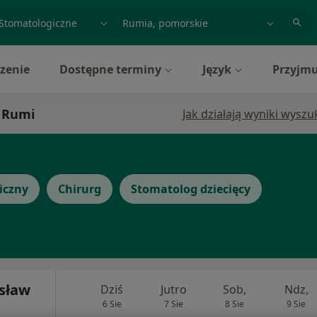
acja, badanie lub nazwisko
miasto lub dzielnica
zenie
Dostępne terminy
Język
Przyjmu
w Rumi
Jak działają wyniki wysz
iczny
Chirurg
Stomatolog dziecięcy
ysław
Dziś
Jutro
Sob,
Ndz,
6 Sie
7 Sie
8 Sie
9 Sie