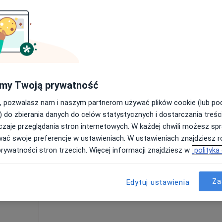
Umawianie online nie jest dostępne
Poproś o wizytę
50 zł
my Twoją prywatność
, pozwalasz nam i naszym partnerom używać plików cookie (lub p
) do zbierania danych do celów statystycznych i dostarczania treśc
zaje przeglądania stron internetowych. W każdej chwili możesz spr
Dziś
Jutro
Sob,
Ndz,
wać swoje preferencje w ustawieniach. W ustawieniach znajdziesz ró
6 Sie
7 Sie
8 Sie
9 Sie
prywatności stron trzecich. Więcej informacji znajdziesz w
polityka
Umawianie online nie jest dostępne
Za
Edytuj ustawienia
Poproś o wizytę