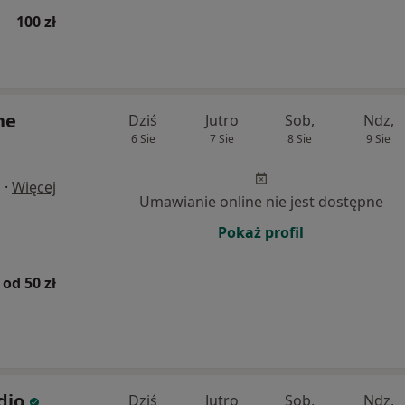
100 zł
ne
Dziś
Jutro
Sob,
Ndz,
6 Sie
7 Sie
8 Sie
9 Sie
·
Więcej
a
Umawianie online nie jest dostępne
Pokaż profil
od 50 zł
udio
Dziś
Jutro
Sob,
Ndz,