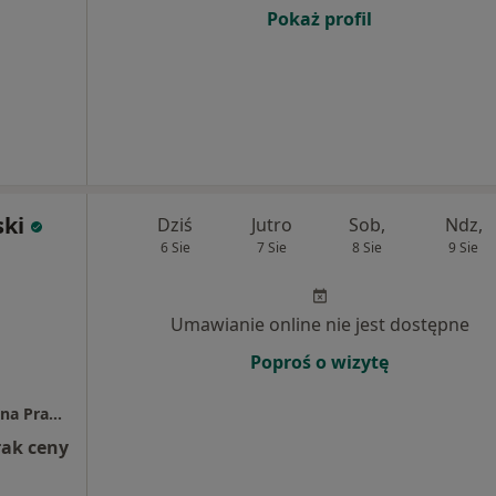
Pokaż profil
ki
Dziś
Jutro
Sob,
Ndz,
6 Sie
7 Sie
8 Sie
9 Sie
Umawianie online nie jest dostępne
Poproś o wizytę
Marek Mroczkowski Bella - Dent Indywidualna Praktyka Dentystyczna
rak ceny