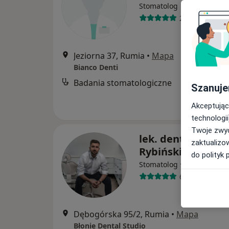
Stomatolog
27 opinii
Jeziorna 37, Rumia
•
Mapa
Bianco Denti
Badania stomatologiczne
Szanuje
Akceptując
technologii
Twoje zwyc
lek. dent. Adrian
zaktualizo
Rybiński
do polityk 
·
Więcej
Stomatolog
6 opinii
Dębogórska 95/2, Rumia
•
Mapa
Błonie Dental Studio