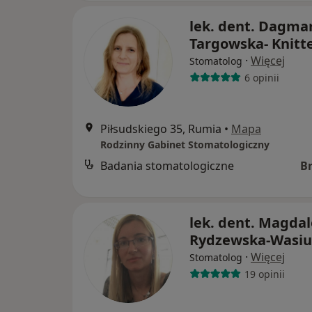
lek. dent. Dagma
Targowska- Knitt
·
Więcej
Stomatolog
6 opinii
Piłsudskiego 35, Rumia
•
Mapa
Rodzinny Gabinet Stomatologiczny
Badania stomatologiczne
B
lek. dent. Magda
Rydzewska-Wasiu
·
Więcej
Stomatolog
19 opinii