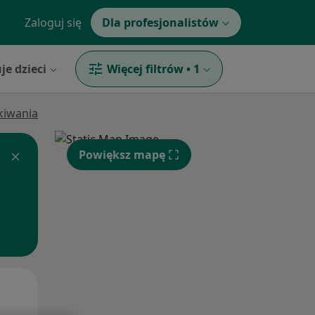
Zaloguj się
Dla profesjonalistów
je dzieci
Więcej filtrów
•
1
ukiwania
Powiększ mapę
Pon,
Wt,
Śr,
10 Sie
11 Sie
12 Sie