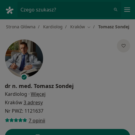
Me
Czego szukasz?
Strona Główna
Kardiolog
Kraków
Tomasz Sondej
Zmień miasto
dr n. med.
Tomasz Sondej
O specjalizacjach
Kardiolog
·
Więcej
Kraków
3 adresy
Nr PWZ: 1121637
7 opinii