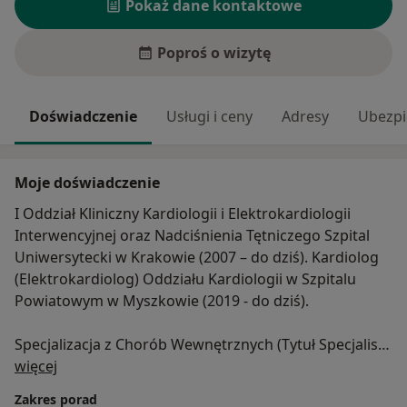
Pokaż dane kontaktowe
Poproś o wizytę
Doświadczenie
Usługi i ceny
Adresy
Ubezpi
Moje doświadczenie
I Oddział Kliniczny Kardiologii i Elektrokardiologii
Interwencyjnej oraz Nadciśnienia Tętniczego Szpital
Uniwersytecki w Krakowie (2007 – do dziś). Kardiolog
(Elektrokardiolog) Oddziału Kardiologii w Szpitalu
Powiatowym w Myszkowie (2019 - do dziś).
Specjalizacja z Chorób Wewnętrznych (Tytuł Specjalisty
O mnie
uzyskany w 2007 roku, szkolenie specjalizacyjne w
więcej
Oddziale Kardiologii Szpitala im. L. Rydygiera w
Zakres porad