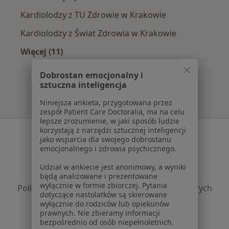
Kardiolodzy z TU Zdrowie w Krakowie
Kardiolodzy z Świat Zdrowia w Krakowie
Więcej (11)
Więcej w kategorii: Najpopularniejsze ubezpi
Dobrostan emocjonalny i
sztuczna inteligencja
Niniejsza ankieta, przygotowana przez
zespół Patient Care Doctoralia, ma na celu
lepsze zrozumienie, w jaki sposób ludzie
korzystają z narzędzi sztucznej inteligencji
Serwis
jako wsparcia dla swojego dobrostanu
emocjonalnego i zdrowia psychicznego.
Regulamin
Polityka prywatności pacjentów
Udział w ankiecie jest anonimowy, a wyniki
Polityka prywatności profesjonalistów
będą analizowane i prezentowane
wyłącznie w formie zbiorczej. Pytania
Polityka prywatności dla profesjonalistów, których
dotyczące nastolatków są skierowane
dane pozyskaliśmy samodzielnie
wyłącznie do rodziców lub opiekunów
Polityka cookies
prawnych. Nie zbieramy informacji
bezpośrednio od osób niepełnoletnich.
Jak działają wyniki wyszukiwania