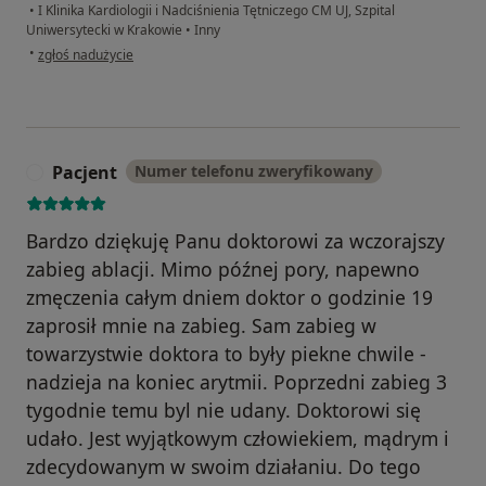
•
I Klinika Kardiologii i Nadciśnienia Tętniczego CM UJ, Szpital
Uniwersytecki w Krakowie
•
Inny
w opinii użytkownika Joanna Dyrcz
•
zgłoś nadużycie
Pacjent
Numer telefonu zweryfikowany
P
Bardzo dziękuję Panu doktorowi za wczorajszy
zabieg ablacji. Mimo późnej pory, napewno
zmęczenia całym dniem doktor o godzinie 19
zaprosił mnie na zabieg. Sam zabieg w
towarzystwie doktora to były piekne chwile -
nadzieja na koniec arytmii. Poprzedni zabieg 3
tygodnie temu byl nie udany. Doktorowi się
udało. Jest wyjątkowym człowiekiem, mądrym i
zdecydowanym w swoim działaniu. Do tego