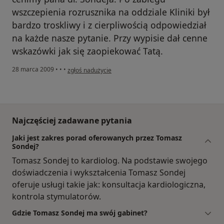
wszczepienia rozrusznika na oddziale Kliniki był
bardzo troskliwy i z cierpliwością odpowiedział
na każde nasze pytanie. Przy wypisie dał cenne
wskazówki jak się zaopiekować Tatą.
w opinii użytkownika Jan Walczak
28 marca 2009
•
•
•
zgłoś nadużycie
Najczęściej zadawane pytania
Jaki jest zakres porad oferowanych przez Tomasz
Sondej?
Tomasz Sondej to kardiolog. Na podstawie swojego
doświadczenia i wykształcenia Tomasz Sondej
oferuje usługi takie jak: konsultacja kardiologiczna,
kontrola stymulatorów.
Gdzie Tomasz Sondej ma swój gabinet?