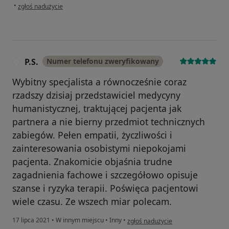
w opinii użytkownika Izabella B.
•
zgłoś nadużycie
P.S.
Numer telefonu zweryfikowany
P
Wybitny specjalista a równocześnie coraz
rzadszy dzisiaj przedstawiciel medycyny
humanistycznej, traktującej pacjenta jak
partnera a nie bierny przedmiot technicznych
zabiegów. Pełen empatii, życzliwości i
zainteresowania osobistymi niepokojami
pacjenta. Znakomicie objaśnia trudne
zagadnienia fachowe i szczegółowo opisuje
szanse i ryzyka terapii. Poświęca pacjentowi
wiele czasu. Ze wszech miar polecam.
w opinii użytkownika P.S.
17 lipca 2021
•
W innym miejscu
•
Inny
•
zgłoś nadużycie