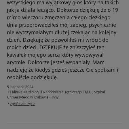
wszystkiego ma wyjątkowy głos który na takich
jak ja działa lecząco. Doktorze dziękuję że o 19
mimo wieczoru zmęczenia całego ciężkiego
dnia przeprowadziłeś mój zabieg, psychicznie
nie wytrzymałabym dłużej czekając na kolejny
dzień. Dziękuję że pozwoliłeś mi wrócić do
moich dzieci. DZIEKUJE że zniszczyłeś ten
kawałek mojego serca który wywowywal
arytmie. Doktorze jesteś wspaniały. Mam
nadzieję że kiedyś gdzieś jeszcze Cie spotkam i
osobiście podziękuję.
5 listopada 2024
•
I Klinika Kardiologii i Nadciśnienia Tętniczego CM UJ, Szpital
Uniwersytecki w Krakowie
•
Inny
w opinii użytkownika Pacjent
•
zgłoś nadużycie