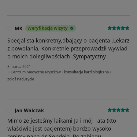
MK
Weryfikacja wizyty
M
Specjalista konkretny,dbający o pacjenta .Lekarz
z powołania, Konkretnie przeprowadził wywiad
o moich dolegliwościach .Sympatyczny .
8 marca 2021
•
Centrum Medyczne Myszków
•
konsultacja kardiologiczna
•
w opinii użytkownika MK
zgłoś nadużycie
Jan Walczak
J
Mimo że jesteśmy laikami Ja i mój Tata (kto
właściwie jest pacjentem) bardzo wysoko
cenimy pana dr. Sondeja. Po zabiegu