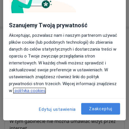
W jaki sposób ustalane są ceny?
Szanujemy Twoją prywatność
Akceptując, pozwalasz nam i naszym partnerom używać
Adresy (3)
plików cookie (lub podobnych technologii) do zbierania
danych do celów statystycznych i dostarczania treści w
Adres 1
Adres 2
Adres 3
oparciu o Twoje zwyczaje przeglądania stron
internetowych. W każdej chwili możesz sprawdzić i
zaktualizować swoje preferencje w ustawieniach. W
Oddział Kliniczny I Kliniki Kardiologii i
ustawieniach znajdziesz również linki do polityk
Nadciśnienia Tętniczego
prywatności stron trzecich. Więcej informacji znajdziesz
Kopernika 17,
Grzegórzki
, 31-501
Kraków
w
polityka cookies
Powiększ mapę
otwiera się w nowej karcie
Zaakceptuj
Edytuj ustawienia
Dostępność
W tym gabinecie nie można umawiać wizyt przez
internet