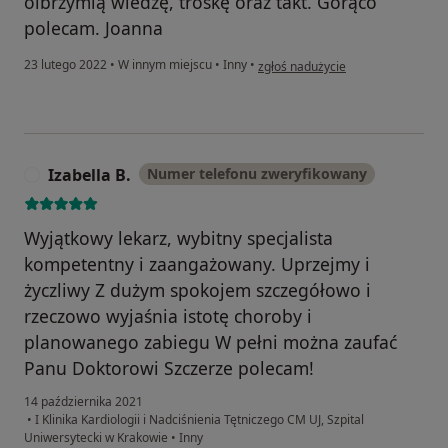
olbrzymią wiedzę, troskę oraz takt. Gorąco
polecam. Joanna
w opinii użytkownika Joanna
23 lutego 2022
•
W innym miejscu
•
Inny
•
zgłoś nadużycie
Izabella B.
Numer telefonu zweryfikowany
I
Wyjątkowy lekarz, wybitny specjalista
kompetentny i zaangażowany. Uprzejmy i
życzliwy Z dużym spokojem szczegółowo i
rzeczowo wyjaśnia istotę choroby i
planowanego zabiegu W pełni można zaufać
Panu Doktorowi Szczerze polecam!
14 października 2021
•
I Klinika Kardiologii i Nadciśnienia Tętniczego CM UJ, Szpital
Uniwersytecki w Krakowie
•
Inny