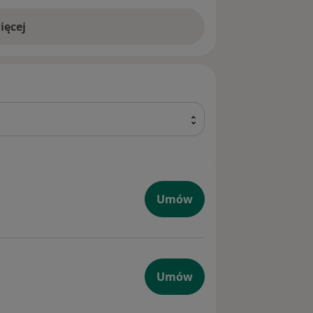
dogodnym dojazdem, dostępnymi w
ięcej
owanymi pomieszczeniami, przyjazną
iczna
Umów
giczna
Umów