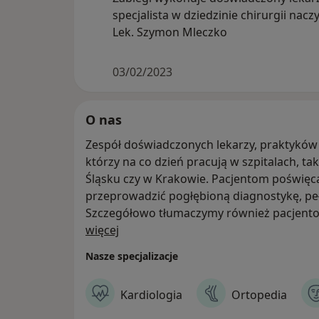
specjalista w dziedzinie chirurgii nacz
Lek. Szymon Mleczko
03/02/2023
O nas
Zespół doświadczonych lekarzy, praktyków 
którzy na co dzień pracują w szpitalach, ta
Śląsku czy w Krakowie. Pacjentom poświęc
przeprowadzić pogłębioną diagnostykę, peł
Szczegółowo tłumaczymy również pacjent
O nas
etap procesu diagnostyczno – leczniczego.
więcej
Nasze specjalizacje
Doświadczenie szpitalne (w tym uniwersyte
sprzętu najnowszej generacji zapewnia po
Kardiologia
Ortopedia
wykrywanie choroby, optymalną terapię.