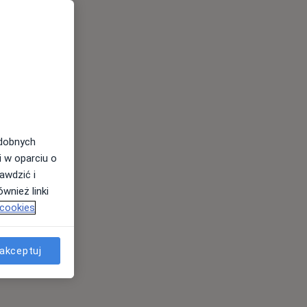
odobnych
i w oparciu o
awdzić i
wnież linki
 cookies
akceptuj