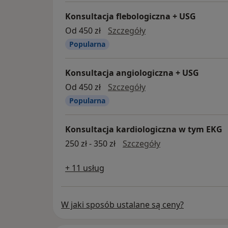
Konsultacja flebologiczna + USG
konsultacja flebolog
Od 450 zł
Szczegóły
Popularna
Konsultacja angiologiczna + USG
konsultacja angiolog
Od 450 zł
Szczegóły
Popularna
Konsultacja kardiologiczna w tym EKG
Konsultacja kard
250 zł - 350 zł
Szczegóły
+ 11 usług
W jaki sposób ustalane są ceny?