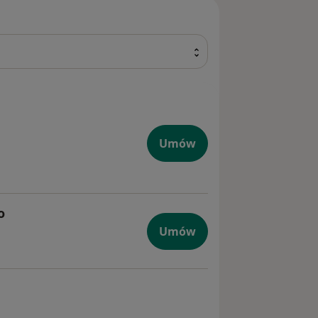
Umów
o
Umów