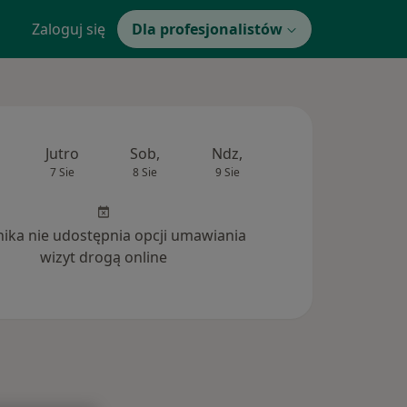
Zaloguj się
Dla profesjonalistów
Jutro
Sob,
Ndz,
Pon,
Wt,
7 Sie
8 Sie
9 Sie
10 Sie
11 Si
inika nie udostępnia opcji umawiania
wizyt drogą online