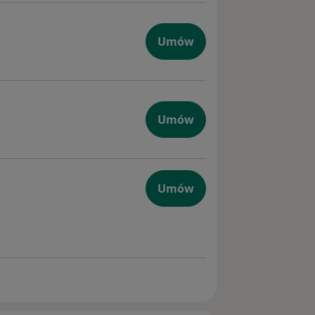
iczna + USG
Umów
iczna + USG
Umów
Umów
iologiczna w tym EKG