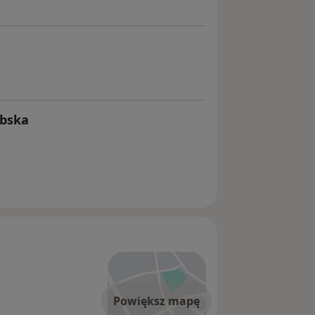
ebska
Powiększ mapę