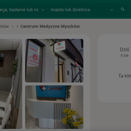
acja, badanie lub nazwisko
miasto lub dzielnica
zków
Centrum Medyczne Myszków
asto
Zmień miasto
Dziś
6 Sie
Ta kl