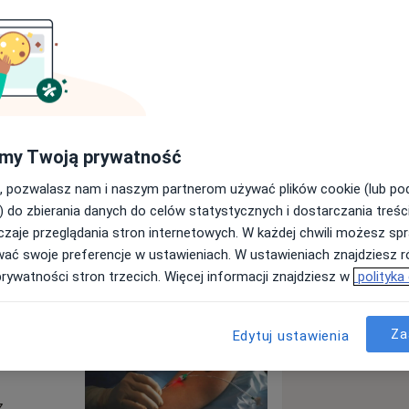
e Myszków
my Twoją prywatność
Wyślij wiadomość
, pozwalasz nam i naszym partnerom używać plików cookie (lub p
) do zbierania danych do celów statystycznych i dostarczania treśc
zaje przeglądania stron internetowych. W każdej chwili możesz spr
Specjaliści
Adresy
Opinie
wać swoje preferencje w ustawieniach. W ustawieniach znajdziesz ró
prywatności stron trzecich. Więcej informacji znajdziesz w
polityka
zków
Za
Edytuj ustawienia
laserowe
z