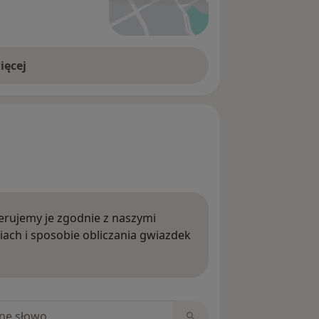
ięcej
rujemy je zgodnie z naszymi
iach i sposobie obliczania gwiazdek
ięcej o opiniach
niach