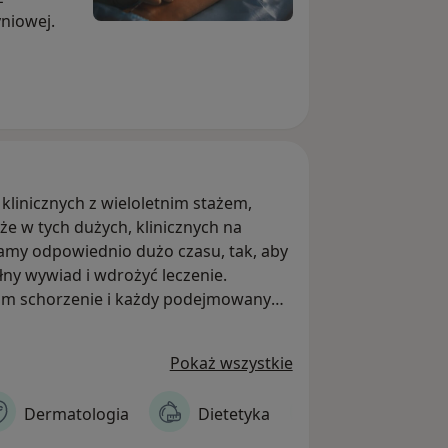
yniowej.
klinicznych z wieloletnim stażem,
kże w tych dużych, klinicznych na
amy odpowiednio dużo czasu, tak, aby
ny wywiad i wdrożyć leczenie.
om schorzenie i każdy podejmowany
Pokaż wszystkie
ckie) naszych lekarzy i dostępność
głębioną diagnostykę, wczesne
Dermatologia
Dietetyka
Neurologia