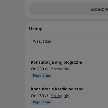
Poradnia w sercu "starego Myszkowa" z 
Zobacz w
pobliżu miejscami parkingowymi, klimatyz
poczekalnią i profesjonalną obsługą.
Usługi
Wszystkie
Konsultacja angiologiczna
konsultacja angiolog
Od 250 zł
Szczegóły
Popularna
Konsultacja kardiologiczna
konsultacja kardiolo
Od 230 zł
Szczegóły
Popularna