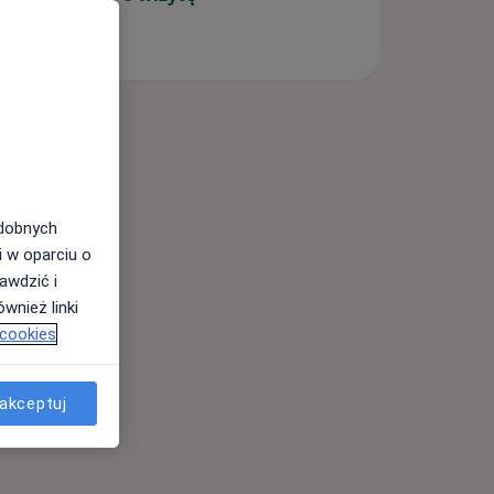
odobnych
i w oparciu o
awdzić i
wnież linki
 cookies
akceptuj