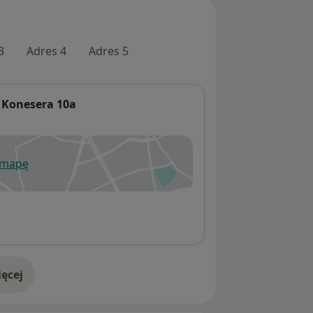
3
Adres 4
Adres 5
 Konesera 10a
 mapę
wiera się w nowej karcie
ęcej
adresie