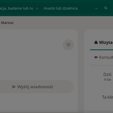
acja, badanie lub nazwisko
miasto lub dzielnica
 Marosz
Wizyta
Wizyta w
jalizacjach
Konsult
Konsulta
Dziś
9 Sie
Wyślij wiadomość
Ta kl