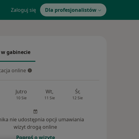
Zaloguj się
Dla profesjonalistów
 w gabinecie
 gabinecie
acja online
cja online
Jutro
Wt,
Śr,
Czw,
Pt,
10 Sie
11 Sie
12 Sie
13 Sie
14 Si
inika nie udostępnia opcji umawiania
wizyt drogą online
Poproś o wizytę