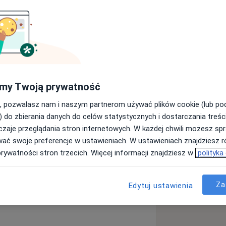
i i ceny
Adresy
Ubezpieczenia
Opinie (53)
edycyny rodzinnej. Na co dzień pracuję
logii, poradni neurologicznej oraz
my Twoją prywatność
kresie poz. Wykonują również badania
iorę udział w konferencjach
, pozwalasz nam i naszym partnerom używać plików cookie (lub p
akresu leczenia migreny przewlekłej.
) do zbierania danych do celów statystycznych i dostarczania treśc
zaje przeglądania stron internetowych. W każdej chwili możesz spr
wać swoje preferencje w ustawieniach. W ustawieniach znajdziesz ró
prywatności stron trzecich. Więcej informacji znajdziesz w
polityka
Za
Edytuj ustawienia
diseases