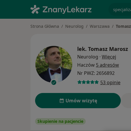
specjaliz
Strona Główna
Neurolog
Warszawa
Tomasz
lek.
Tomasz Marosz
O spec
Neurolog
·
Więcej
Haczów
5 adresów
Nr PWZ: 2656892
53 opinie
Umów wizytę
Skupienie na pacjencie