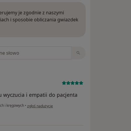
rujemy je zgodnie z naszymi
iach i sposobie obliczania gwiazdek
ięcej o opiniach
niach
 wyczucia i empatii do pacjenta
w opinii użytkownika Rz
ych i kręgowych
•
zgłoś nadużycie