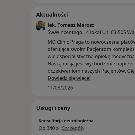
Aktualności
lek. Tomasz Marosz
Św.Wincentego 14 lokal U1, 03-505 W
MD Clinic Praga to nowoczesna plac
oferująca swoim Pacjentom komplek
wielospecjalistyczną opiekę medyczną
Naszą misją jest wychodzenie naprzec
oczekiwaniom naszych Pacjentów. Gł
wierzymy w indywidualne podejście d
Dowiedz się więcej
osoby poszukującej pomocy medyczne
11/03/2026
pragnącej poprawić związaną ze zdr
jakość życia. Realizujemy to dzięki wy
wykwalifikowanej kadrze medycznej
Usługi i ceny
korzystającej z nowoczesnego sprzętu
Konsultacja neurologiczna
innowacyjnych osiągnięć w dziedzinie
Od 340 zł
Szczegóły
medycyny.