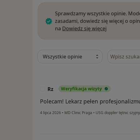
Sprawdzamy wszystkie opinie. Mode
zasadami, dowiedz się więcej o opin
Dowiedz się w
na
Dowiedz się więcej
Szukaj w opi
Rz
Weryfikacja wizyty
R
Polecam! Lekarz pełen profesjonalizmu
4 lipca 2026
•
MD Clinic Praga
•
USG doppler tętnic szyjn