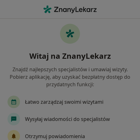
Me
Neurolog • Krosno, podkarpackie
Filtry
Ubezpieczenie
Mapa
Polecani neurolodzy w Krosnie
Witaj na ZnanyLekarz
Jak działają wyniki wyszukiwania
Znajdź najlepszych specjalistów i umawiaj wizyty.
Pobierz aplikację, aby uzyskać bezpłatny dostęp do
Wybierz swoje ubezpieczenie
przydatnych funkcji:
Łatwo zarządzaj swoimi wizytami
Wysyłaj wiadomości do specjalistów
Otrzymuj powiadomienia