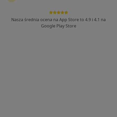
dr n. med. Artur Rydzyk
·
Więcej
Neurolog, Lekarz medycyny pracy, Internista
Nasza średnia ocena na App Store to 4.9 i 4.1 na
481 opinii
Google Play Store
Korczyńska 49, Krosno
•
Mapa
ERA-MED Przychodnia Lekarska Sp. z o.o.
Konsultacja neurologiczna
od 200 zł
Specjalista nie oferuje umawiania online pod tym adresem.
Poproś o wizytę