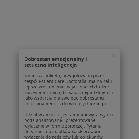
Neurolodzy w Jasle
Neurolodzy w Dębicy
Neurolodzy w Sanoku
Więcej (13)
Więcej w kategorii: W pobliżu Krosna
Najczęstsze schorzenia
Dobrostan emocjonalny i
sztuczna inteligencja
Bóle kręgosłupa Krosno
Niniejsza ankieta, przygotowana przez
Choroba Alzheimera Krosno
zespół Patient Care Doctoralia, ma na celu
lepsze zrozumienie, w jaki sposób ludzie
Choroby kręgosłupa Krosno
korzystają z narzędzi sztucznej inteligencji
jako wsparcia dla swojego dobrostanu
Choroby neurologiczne Krosno
emocjonalnego i zdrowia psychicznego.
Migrena Krosno
Udział w ankiecie jest anonimowy, a wyniki
będą analizowane i prezentowane
Więcej (15)
wyłącznie w formie zbiorczej. Pytania
Więcej w kategorii: Najczęstsze schorzenia
dotyczące nastolatków są skierowane
wyłącznie do rodziców lub opiekunów