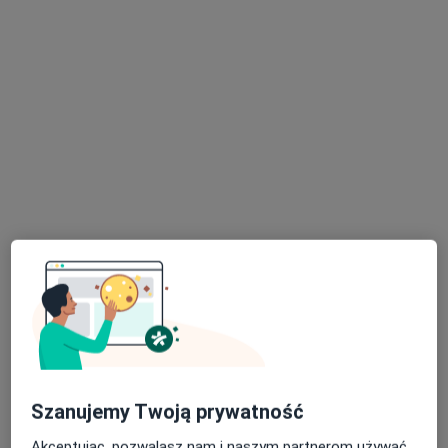
ORTO SPORT CENTER
·
Więcej
Neurologia, Ortopedia, Ortopedia dziecięca
3419 opinii
Bursaki 29b, Krosno
•
Mapa
Brak dostępnych specjalistów z wolnymi terminami w tym centrum medycznym.
Pokaż profil
Szanujemy Twoją prywatność
Akceptując, pozwalasz nam i naszym partnerom używać