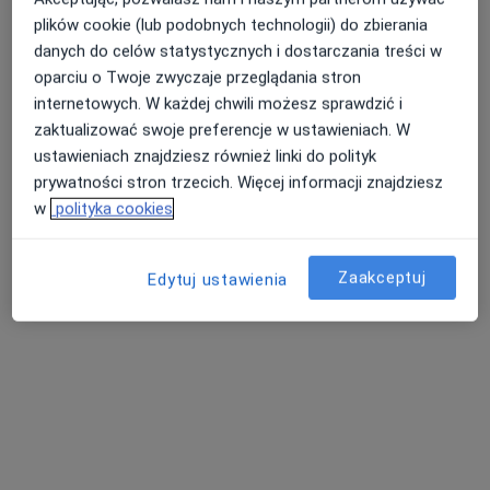
plików cookie (lub podobnych technologii) do zbierania
ERA-MED Przychodnia Lekarska Sp. z o.o.
danych do celów statystycznych i dostarczania treści w
oparciu o Twoje zwyczaje przeglądania stron
internetowych. W każdej chwili możesz sprawdzić i
·
Więcej
Neurologia, Medycyna pracy, Psychiatria
zaktualizować swoje preferencje w ustawieniach. W
40 opinii
ustawieniach znajdziesz również linki do polityk
Korczyńska 49, Krosno
•
Mapa
prywatności stron trzecich. Więcej informacji znajdziesz
Konsultacja neurologiczna
od 200 zł
w
polityka cookies
Pokaż więcej usług
Zaakceptuj
Edytuj ustawienia
dr n. med. Artur
Rydzyk
lekarz medycyny
pracy
Brak dostępnych specjalistów z wolnymi terminami w tym centrum medycznym.
Pokaż profil