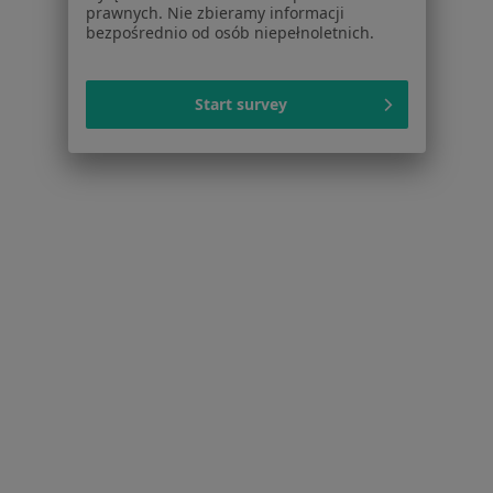
prawnych. Nie zbieramy informacji
bezpośrednio od osób niepełnoletnich.
Strona Główna
Neurolog
Krosno
Zmień miasto
Start survey
Serwis
Regulamin
Polityka prywatności pacjentów
Polityka prywatności profesjonalistów
Polityka prywatności dla profesjonalistów, których
dane pozyskaliśmy samodzielnie
Polityka cookies
Jak działają wyniki wyszukiwania
Dostępność
O nas
Praca
Rekrutujemy!