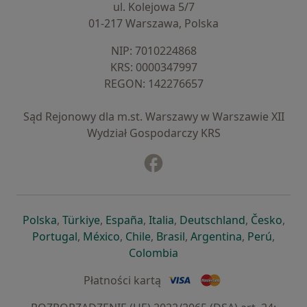
ul. Kolejowa 5/7
01-217 Warszawa, Polska
NIP: ⁠7010224868
KRS: ⁠0000347997
REGON: ⁠142276657
Sąd Rejonowy dla m.st. Warszawy w Warszawie XII
Wydział Gospodarczy KRS
Facebook
otwiera się w nowej karcie
otwiera się w nowej karcie
otwiera się w nowej karcie
otwiera się w nowej karcie
otwiera się w nowej karci
otwiera się
otwi
Polska
,
Türkiye
,
España
,
Italia
,
Deutschland
,
Česko
,
otwiera się w nowej karcie
otwiera się w nowej karcie
otwiera się w nowej karcie
otwiera się w nowej kar
otwiera się 
otwier
Portugal
,
México
,
Chile
,
Brasil
,
Argentina
,
Perú
,
otwiera się w nowej karc
Colombia
Płatności kartą