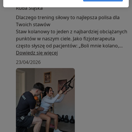
Pocztowa 7/4, 1, wejscie od parkingu, 41-710
Ruda Śląska
Dlaczego trening siłowy to najlepsza polisa dla
Twoich stawów
Staw kolanowy to jeden z najbardziej obciążanych
punktów w naszym ciele. Jako fizjoterapeuta
często słyszę od pacjentów: „Boli mnie kolano,
więc muszę przestać ćwiczyć”. Moja odpowiedź
Dowiedz się więcej
brzmi: Wręcz przeciwnie – musisz zacząć ćwiczyć,
23/04/2026
ale mądrzej.
W świecie rehabilitacji kolano nazywamy
„zakładnikiem biodra i stopy”. Większość jego
problemów – od bólów rzepki, przez uszkodzenia
łąkotek, aż po zmiany zwyrodnieniowe – wynika z
faktu, że mięśnie otaczające staw są zbyt słabe,
by przejąć na siebie siły uderzenia.
Dlaczego kolano potrzebuje siły?