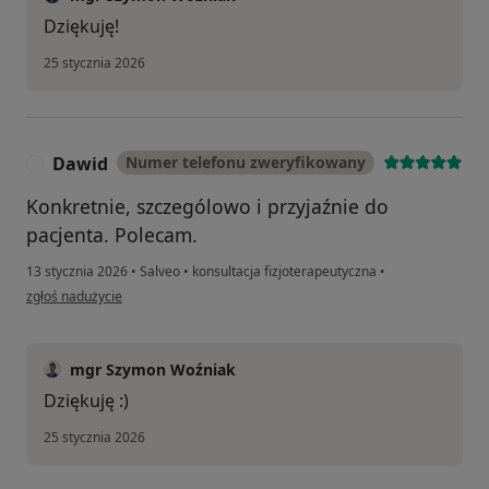
Dziękuję!
25 stycznia 2026
Dawid
Numer telefonu zweryfikowany
D
Konkretnie, szczególowo i przyjaźnie do
pacjenta. Polecam.
13 stycznia 2026
•
Salveo
•
konsultacja fizjoterapeutyczna
•
w opinii użytkownika Dawid
zgłoś nadużycie
mgr Szymon Woźniak
Dziękuję :)
25 stycznia 2026