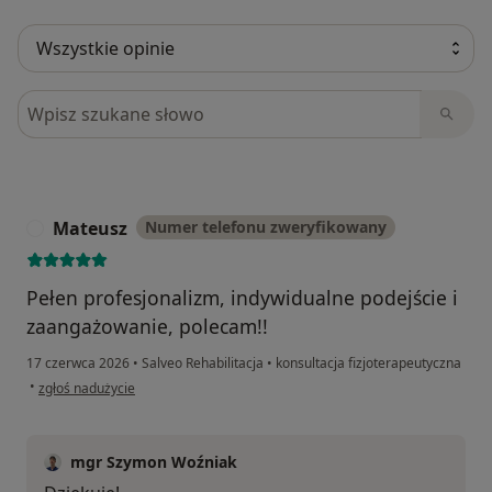
Szukaj w opiniach
Mateusz
Numer telefonu zweryfikowany
M
Pełen profesjonalizm, indywidualne podejście i
zaangażowanie, polecam!!
17 czerwca 2026
•
Salveo Rehabilitacja
•
konsultacja fizjoterapeutyczna
w opinii użytkownika Mateusz
•
zgłoś nadużycie
mgr Szymon Woźniak