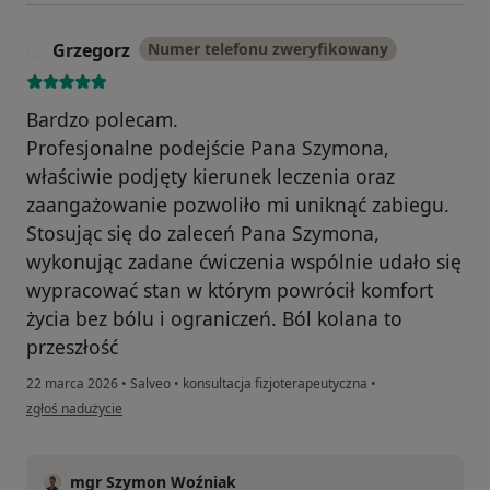
Grzegorz
Numer telefonu zweryfikowany
G
Bardzo polecam.
Profesjonalne podejście Pana Szymona,
właściwie podjęty kierunek leczenia oraz
zaangażowanie pozwoliło mi uniknąć zabiegu.
Stosując się do zaleceń Pana Szymona,
wykonując zadane ćwiczenia wspólnie udało się
wypracować stan w którym powrócił komfort
życia bez bólu i ograniczeń. Ból kolana to
przeszłość
22 marca 2026
•
Salveo
•
konsultacja fizjoterapeutyczna
•
w opinii użytkownika Grzegorz
zgłoś nadużycie
mgr Szymon Woźniak