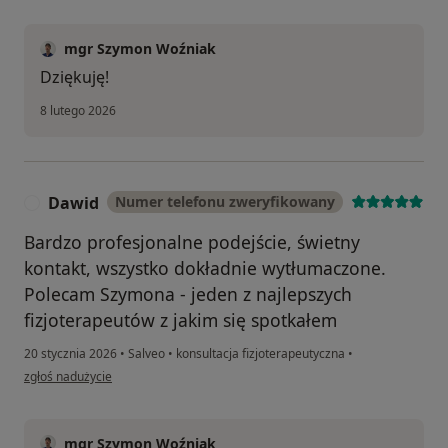
mgr Szymon Woźniak
Dziękuję!
8 lutego 2026
Dawid
Numer telefonu zweryfikowany
D
Bardzo profesjonalne podejście, świetny
kontakt, wszystko dokładnie wytłumaczone.
Polecam Szymona - jeden z najlepszych
fizjoterapeutów z jakim się spotkałem
20 stycznia 2026
•
Salveo
•
konsultacja fizjoterapeutyczna
•
w opinii użytkownika Dawid
zgłoś nadużycie
mgr Szymon Woźniak