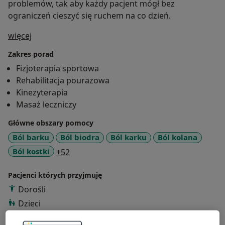
problemów, tak aby każdy pacjent mógł bez
ograniczeń cieszyć się ruchem na co dzień.
O mnie
więcej
Zakres porad
Fizjoterapia sportowa
Rehabilitacja pourazowa
Kinezyterapia
Masaż leczniczy
Główne obszary pomocy
Ból barku
Ból biodra
Ból karku
Ból kolana
a11y_sr_more_diseases
Ból kostki
+52
Pacjenci których przyjmuję
Dorośli
Dzieci
Rodzaje konsultacji