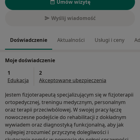
Umów wizytę
Wyślij wiadomość
Doświadczenie
Aktualności
Usługi i ceny
Ad
Moje doświadczenie
1
2
Edukacja
Akceptowane ubezpieczenia
Jestem fizjoterapeutą specjalizującym się w fizjoterapii
ortopedycznej, treningu medycznym, personalnym
oraz terapii przeciwbólowej. W swojej pracy łączę
nowoczesne podejście do rehabilitacji z dokładnym
wywiadem oraz diagnostyką funkcjonalną, aby jak
najlepiej zrozumieć przyczynę dolegliwości i
skutecznie pomóc w powrocie do pełnej sprawności.