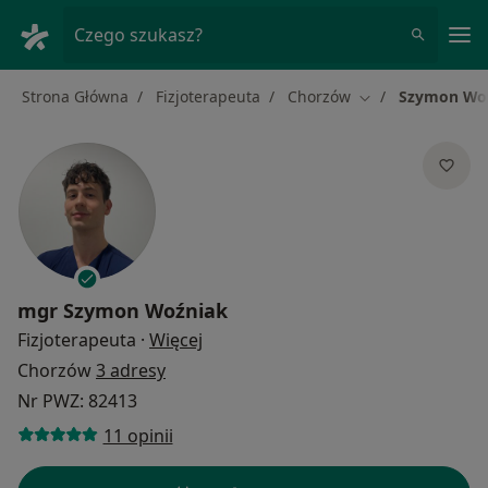
Me
Czego szukasz?
Strona Główna
Fizjoterapeuta
Chorzów
Szymon Wo
Zmień miasto
mgr
Szymon Woźniak
O specjalizacjach
Fizjoterapeuta
·
Więcej
Chorzów
3 adresy
Nr PWZ: 82413
11 opinii