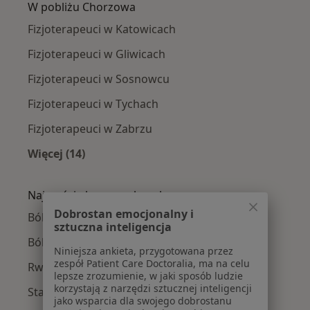
W pobliżu Chorzowa
Fizjoterapeuci w Katowicach
Fizjoterapeuci w Gliwicach
Fizjoterapeuci w Sosnowcu
Fizjoterapeuci w Tychach
Fizjoterapeuci w Zabrzu
Więcej (14)
Więcej w kategorii: W pobliżu Chorzowa
Najczęście leczone choroby
Dobrostan emocjonalny i
Bóle kręgosłupa w Chorzowie
sztuczna inteligencja
Ból barku w Chorzowie
Niniejsza ankieta, przygotowana przez
zespół Patient Care Doctoralia, ma na celu
Rwa kulszowa w Chorzowie
lepsze zrozumienie, w jaki sposób ludzie
korzystają z narzędzi sztucznej inteligencji
Stany pourazowe w Chorzowie
jako wsparcia dla swojego dobrostanu