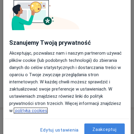
Stacjonarne
Zobacz lokalizacje (2)
Zdjęcia i filmy
Szanujemy Twoją prywatność
Akceptując, pozwalasz nam i naszym partnerom używać
plików cookie (lub podobnych technologii) do zbierania
danych do celów statystycznych i dostarczania treści w
oparciu o Twoje zwyczaje przeglądania stron
Zobacz galerię (4)
internetowych. W każdej chwili możesz sprawdzić i
zaktualizować swoje preferencje w ustawieniach. W
Pokaż więcej
ustawieniach znajdziesz również linki do polityk
o doświadczeniu
prywatności stron trzecich. Więcej informacji znajdziesz
w
polityka cookies
Aktualności
mgr Szymon Woźniak
Zaakceptuj
Edytuj ustawienia