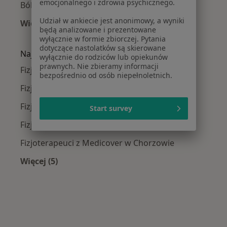
emocjonalnego i zdrowia psychicznego.
Ból biodra w Chorzowie
Udział w ankiecie jest anonimowy, a wyniki
Więcej (15)
będą analizowane i prezentowane
Więcej w kategorii: Najczęście leczone chorob
wyłącznie w formie zbiorczej. Pytania
dotyczące nastolatków są skierowane
Najpopularniejsze ubezpieczenia
wyłącznie do rodziców lub opiekunów
prawnych. Nie zbieramy informacji
Fizjoterapeuci z NFZ w Chorzowie
bezpośrednio od osób niepełnoletnich.
Fizjoterapeuci z Allianz w Chorzowie
Fizjoterapeuci z PZU Zdrowie w Chorzowie
Start survey
Fizjoterapeuci z LUX MED w Chorzowie
Fizjoterapeuci z Medicover w Chorzowie
Więcej (5)
Więcej w kategorii: Najpopularniejsze ubezpie