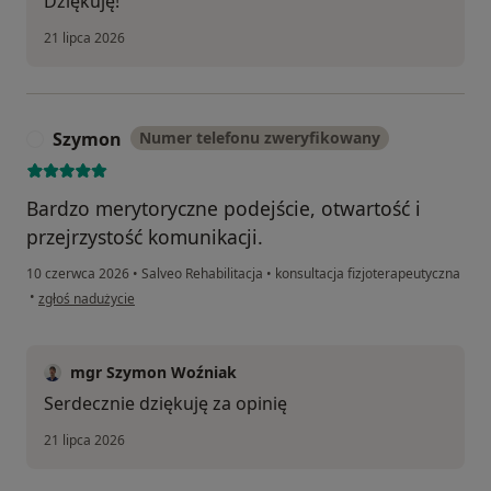
Dziękuję!
21 lipca 2026
Szymon
Numer telefonu zweryfikowany
S
Bardzo merytoryczne podejście, otwartość i
przejrzystość komunikacji.
10 czerwca 2026
•
Salveo Rehabilitacja
•
konsultacja fizjoterapeutyczna
w opinii użytkownika Szymon
•
zgłoś nadużycie
mgr Szymon Woźniak
Serdecznie dziękuję za opinię
21 lipca 2026