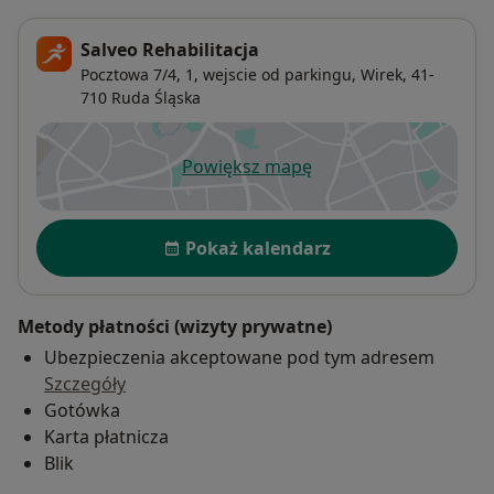
Salveo Rehabilitacja
Pocztowa 7/4,
1, wejscie od parkingu,
Wirek
, 41-
710
Ruda Śląska
Powiększ mapę
otwiera się w nowej karcie
Dostępność
Pokaż kalendarz
Metody płatności (wizyty prywatne)
Ubezpieczenia akceptowane pod tym adresem
Szczegóły
Gotówka
Karta płatnicza
Blik