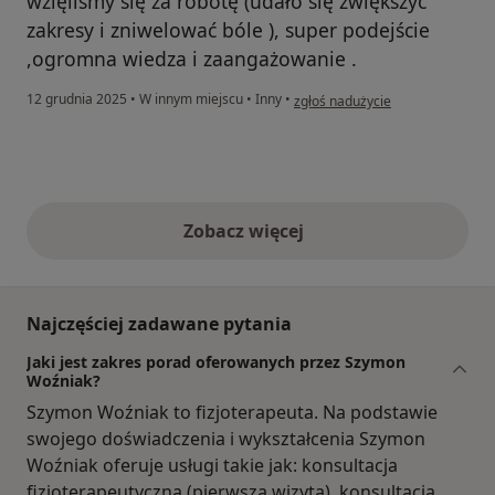
wzięliśmy się za robotę (udało się zwiększyć
zakresy i zniwelować bóle ), super podejście
,ogromna wiedza i zaangażowanie .
w opinii użytkownika Szymon
12 grudnia 2025
•
W innym miejscu
•
Inny
•
zgłoś nadużycie
Zobacz więcej
opinie powyżej
Najczęściej zadawane pytania
Jaki jest zakres porad oferowanych przez Szymon
Woźniak?
Szymon Woźniak to fizjoterapeuta. Na podstawie
swojego doświadczenia i wykształcenia Szymon
Woźniak oferuje usługi takie jak: konsultacja
fizjoterapeutyczna (pierwsza wizyta), konsultacja