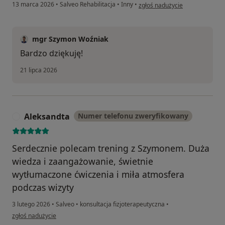
w opinii użytkownika Michal
13 marca 2026
•
Salveo Rehabilitacja
•
Inny
•
zgłoś nadużycie
mgr Szymon Woźniak
Bardzo dziękuję!
21 lipca 2026
Aleksandta
Numer telefonu zweryfikowany
A
Serdecznie polecam trening z Szymonem. Duża
wiedza i zaangażowanie, świetnie
wytłumaczone ćwiczenia i miła atmosfera
podczas wizyty
3 lutego 2026
•
Salveo
•
konsultacja fizjoterapeutyczna
•
w opinii użytkownika Aleksandta
zgłoś nadużycie