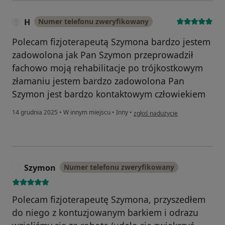
H
Numer telefonu zweryfikowany
Polecam fizjoterapeutą Szymona bardzo jestem
zadowolona jak Pan Szymon przeprowadził
fachowo moją rehabilitacje po trójkostkowym
złamaniu jestem bardzo zadowolona Pan
Szymon jest bardzo kontaktowym człowiekiem
w opinii użytkownika H
14 grudnia 2025
•
W innym miejscu
•
Inny
•
zgłoś nadużycie
Szymon
Numer telefonu zweryfikowany
S
Polecam fizjoterapeutę Szymona, przyszedłem
do niego z kontuzjowanym barkiem i odrazu