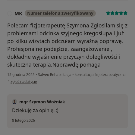
MK
Numer telefonu zweryfikowany
M
Polecam fizjoterapeutę Szymona Zgłosiłam się z
problemami odcinka szyjnego kręgosłupa i już
po kilku wizytach odczułam wyraźną poprawę.
Profesjonalne podejście, zaangażowanie ,
dokładne wyjaśnienie przyczyn dolegliwości i
skuteczna terapia.Naprawdę pomaga
15 grudnia 2025
•
Salveo Rehabilitacja
•
konsultacja fizjoterapeutyczna
w opinii użytkownika MK
•
zgłoś nadużycie
mgr Szymon Woźniak
Dziękuję za opinię! :)
8 lutego 2026