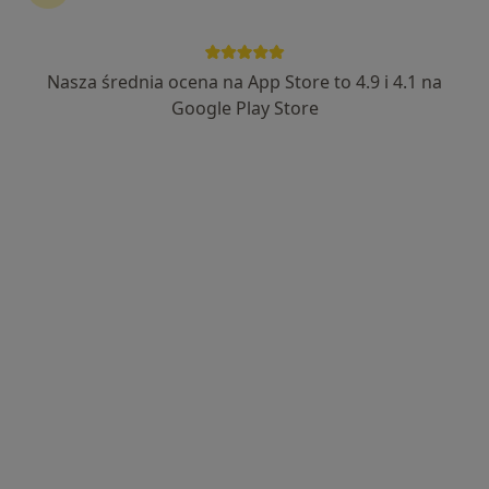
Nasza średnia ocena na App Store to 4.9 i 4.1 na
Bezpieczne płatności
Google Play Store
mgr Jacek Bentkowski
·
Więcej
Fizjoterapeuta
284 opinie
Popularny specjalista: pacjenci chętnie płacą
online
Adres
Online
Piastów 8, Katowice
•
Mapa
Silesia Physio
Konsultacja fizjoterapeutyczna (pierwsza wizyta)
200 zł
Specjalista nie oferuje umawiania online pod tym adresem.
Poproś o wizytę