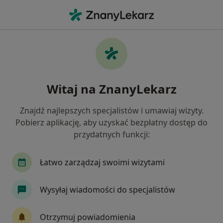
Me
Ból Kolana • Chorzów, śląskie
Filtry
• 1
Ubezpieczenie
Map
Ból kolana specjaliści w Chorzowie
Witaj na ZnanyLekarz
Jak działają wyniki wyszukiwania
Znajdź najlepszych specjalistów i umawiaj wizyty.
Pobierz aplikację, aby uzyskać bezpłatny dostęp do
Jakiego specjalisty szukasz?
przydatnych funkcji:
Fizjoterapeuta
Ortopeda
Ginekolog
Łatwo zarządzaj swoimi wizytami
Wysyłaj wiadomości do specjalistów
Otrzymuj powiadomienia