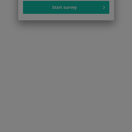
Więcej (15)
Start survey
Więcej w kategorii: Schorzenia w Chorzowie
Ból Kolana Specjaliści W Chorzowie
Serwis
Regulamin
Polityka prywatności pacjentów
Polityka prywatności profesjonalistów
Polityka prywatności dla profesjonalistów, których
dane pozyskaliśmy samodzielnie
Polityka cookies
Jak działają wyniki wyszukiwania