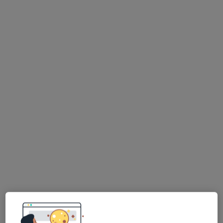
Poproś o wizytę
Bezpieczne płatności
mgr Klaudyna Bajura
·
Więcej
Fizjoterapeuta
20 opinii
Dąbrówki 10, Katowice
•
Mapa
Centrum Medyczne POLMED Oddział Katowice
Konsultacja fizjoterapeutyczna
od 150 zł
Specjalista nie oferuje umawiania online pod tym adresem.