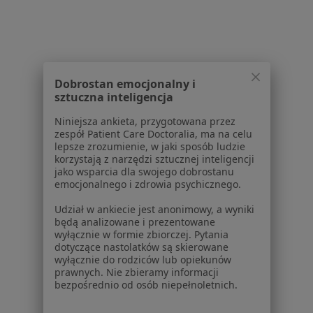
Ból kolana w Katowicach
Ból kolana w Gliwicach
Ból kolana w Sosnowcu
Dobrostan emocjonalny i
Ból kolana w Tychach
sztuczna inteligencja
Ból kolana w Dąbrowie Górniczej
Niniejsza ankieta, przygotowana przez
zespół Patient Care Doctoralia, ma na celu
Więcej (14)
lepsze zrozumienie, w jaki sposób ludzie
Więcej w kategorii: W pobliżu Chorzowa
korzystają z narzędzi sztucznej inteligencji
jako wsparcia dla swojego dobrostanu
Schorzenia w Chorzowie
emocjonalnego i zdrowia psychicznego.
Nadciśnienie tętnicze w Chorzowie
Udział w ankiecie jest anonimowy, a wyniki
będą analizowane i prezentowane
Nadciśnienie w Chorzowie
wyłącznie w formie zbiorczej. Pytania
dotyczące nastolatków są skierowane
Zaburzenia miesiączkowania w Chorzowie
wyłącznie do rodziców lub opiekunów
prawnych. Nie zbieramy informacji
Choroba wieńcowa w Chorzowie
bezpośrednio od osób niepełnoletnich.
Choroby dorosłych w Chorzowie