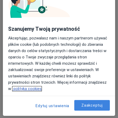
Poproś o wizytę
Szanujemy Twoją prywatność
Akceptując, pozwalasz nam i naszym partnerom używać
plików cookie (lub podobnych technologii) do zbierania
danych do celów statystycznych i dostarczania treści w
oparciu o Twoje zwyczaje przeglądania stron
internetowych. W każdej chwili możesz sprawdzić i
Bezpieczne płatności
zaktualizować swoje preferencje w ustawieniach. W
mgr Żaneta Werycha
ustawieniach znajdziesz również linki do polityk
prywatności stron trzecich. Więcej informacji znajdziesz
·
Więcej
Fizjoterapeuta
w
polityka cookies
75 opinii
Dąbrówki 10, Katowice
•
Mapa
Centrum Medyczne POLMED Oddział Katowice
Zaakceptuj
Edytuj ustawienia
Konsultacja fizjoterapeutyczna
150 zł