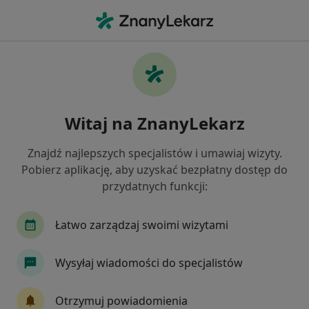
Me
Urazy Kręgosłupa • Katowice, śląskie
Filtry
• 1
Ubezpieczenie
Map
Urazy kręgosłupa specjaliści w Katowicach
Witaj na ZnanyLekarz
Jak działają wyniki wyszukiwania
Znajdź najlepszych specjalistów i umawiaj wizyty.
Pobierz aplikację, aby uzyskać bezpłatny dostęp do
Jakiego specjalisty szukasz?
przydatnych funkcji:
Fizjoterapeuta
Ortopeda
Neurolog
C
Łatwo zarządzaj swoimi wizytami
Wysyłaj wiadomości do specjalistów
Otrzymuj powiadomienia