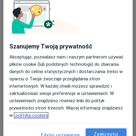
Bezpieczne płatności
mgr Łukasz Kaczówka
Szanujemy Twoją prywatność
·
Więcej
Fizjoterapeuta
Akceptując, pozwalasz nam i naszym partnerom używać
58 opinii
plików cookie (lub podobnych technologii) do zbierania
Ignacego Paderewskiego 63, Katowice
•
Mapa
danych do celów statystycznych i dostarczania treści w
Kaczowka Fizjoterapia
oparciu o Twoje zwyczaje przeglądania stron
internetowych. W każdej chwili możesz sprawdzić i
Konsultacja fizjoterapeutyczna
180 zł
zaktualizować swoje preferencje w ustawieniach. W
Specjalista nie oferuje umawiania online pod tym adresem.
ustawieniach znajdziesz również linki do polityk
prywatności stron trzecich. Więcej informacji znajdziesz
Poproś o wizytę
w
polityka cookies
Zaakceptuj
Edytuj ustawienia