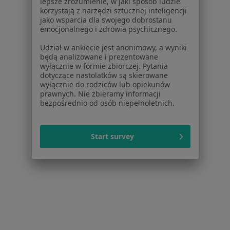
lepsze zrozumienie, w jaki sposób ludzie
Więcej (14)
korzystają z narzędzi sztucznej inteligencji
Więcej w kategorii: W pobliżu Katowic
jako wsparcia dla swojego dobrostanu
emocjonalnego i zdrowia psychicznego.
Schorzenia w Katowicach
Udział w ankiecie jest anonimowy, a wyniki
Bóle głowy w Katowicach
będą analizowane i prezentowane
wyłącznie w formie zbiorczej. Pytania
Bóle kręgosłupa w Katowicach
dotyczące nastolatków są skierowane
wyłącznie do rodziców lub opiekunów
Choroba Parkinsona w Katowicach
prawnych. Nie zbieramy informacji
bezpośrednio od osób niepełnoletnich.
Choroby neurologiczne w Katowicach
Migrena w Katowicach
Start survey
Więcej (15)
Więcej w kategorii: Schorzenia w Katowicach
Strona Główna
Choroby
Urazy Kręgosłupa
Zmień miasto
Katowice
Zmień miasto