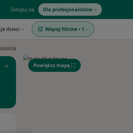
Zaloguj się
Dla profesjonalistów
je dzieci
Więcej filtrów
•
1
ukiwania
Powiększ mapę
Wt,
Śr,
Czw,
11 Sie
12 Sie
13 Sie