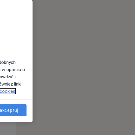
odobnych
i w oparciu o
awdzić i
wnież linki
 cookies
Wt,
Śr,
Czw,
11 Sie
12 Sie
13 Sie
akceptuj