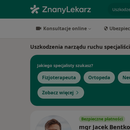
specjaliz
Konsultacje online
Ubezpiec
Uszkodzenia narządu ruchu specjaliśc
Jakiego specjalisty szukasz?
Fizjoterapeuta
Ortopeda
Ne
Zobacz więcej
Bezpieczne płatności
mgr Jacek Bentk