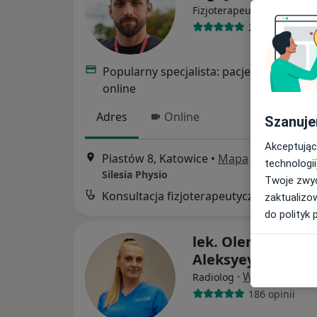
·
Więcej
Fizjoterapeuta
284 opinie
Popularny specjalista: pacjenci chętnie 
online
Adres
Online
Szanuje
Akceptując
Piastów 8, Katowice
•
Mapa
technologii
Silesia Physio
Twoje zwyc
Konsultacja
zaktualizo
do polityk 
lek. Olena
Aleksyeyenko
·
Więcej
Radiolog
186 opinii