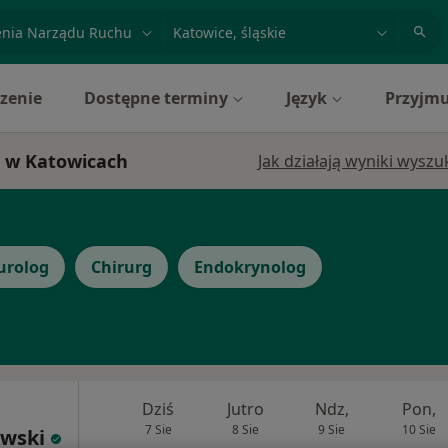
acja, badanie lub nazwisko
miasto lub dzielnica
zenie
Dostępne terminy
Język
Przyjmu
i w Katowicach
Jak działają wyniki wysz
urolog
Chirurg
Endokrynolog
Dziś
Jutro
Ndz,
Pon,
7 Sie
8 Sie
9 Sie
10 Sie
owski