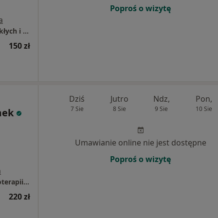
Poproś o wizytę
a
Mediqpol - Centrum Terapii Chorób Przewlekłych i Chirurgii Wielospecjalistycznej
150 zł
Dziś
Jutro
Ndz,
Pon,
7 Sie
8 Sie
9 Sie
10 Sie
mek
Umawianie online nie jest dostępne
Poproś o wizytę
a
OdnovaClinic - Centrum Kompleksowej Fizjoterapii i Rehabilitacji
220 zł