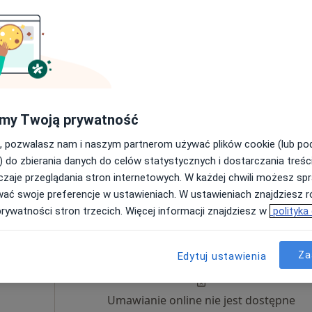
Umawianie online nie jest dostępne
Poproś o wizytę
płacą
my Twoją prywatność
, pozwalasz nam i naszym partnerom używać plików cookie (lub p
) do zbierania danych do celów statystycznych i dostarczania treśc
zaje przeglądania stron internetowych. W każdej chwili możesz spr
 fizjoterapeutyczna (pierwsza wizyta)
200 zł
wać swoje preferencje w ustawieniach. W ustawieniach znajdziesz ró
prywatności stron trzecich. Więcej informacji znajdziesz w
polityka
Dziś
Jutro
Ndz,
Pon,
7 Sie
8 Sie
9 Sie
10 Sie
Za
Edytuj ustawienia
Umawianie online nie jest dostępne