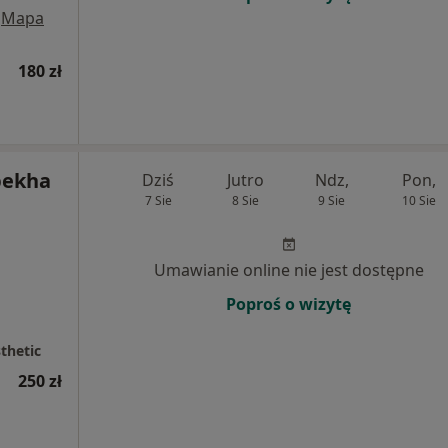
Mapa
180 zł
pekha
Dziś
Jutro
Ndz,
Pon,
7 Sie
8 Sie
9 Sie
10 Sie
Umawianie online nie jest dostępne
Poproś o wizytę
thetic
250 zł