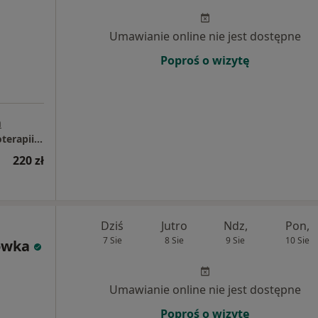
Umawianie online nie jest dostępne
Poproś o wizytę
a
OdnovaClinic - Centrum Kompleksowej Fizjoterapii i Rehabilitacji
220 zł
Dziś
Jutro
Ndz,
Pon,
7 Sie
8 Sie
9 Sie
10 Sie
ówka
Umawianie online nie jest dostępne
Poproś o wizytę