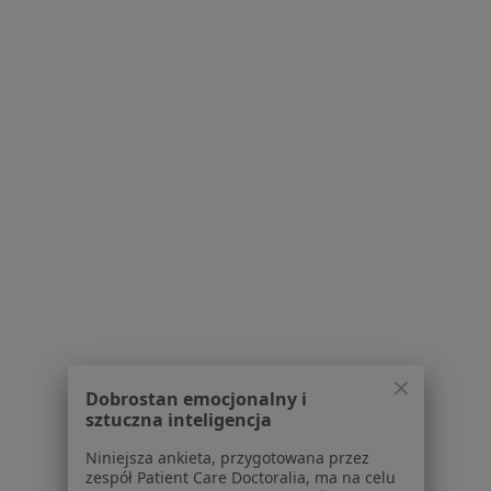
Konsultacja ortopedyczna
220 zł
Specjalista nie oferuje umawiania online pod tym adresem.
Poproś o wizytę
1
2
3
4
5
...
13
Powiązane wyszukiwania
W pobliżu Katowic
Zwyrodnienie stawów w Gliwicach
Zwyrodnienie stawów w Sosnowcu
Zwyrodnienie stawów w Chorzowie
Dobrostan emocjonalny i
sztuczna inteligencja
Zwyrodnienie stawów w Tychach
Niniejsza ankieta, przygotowana przez
Zwyrodnienie stawów w Zabrzu
zespół Patient Care Doctoralia, ma na celu