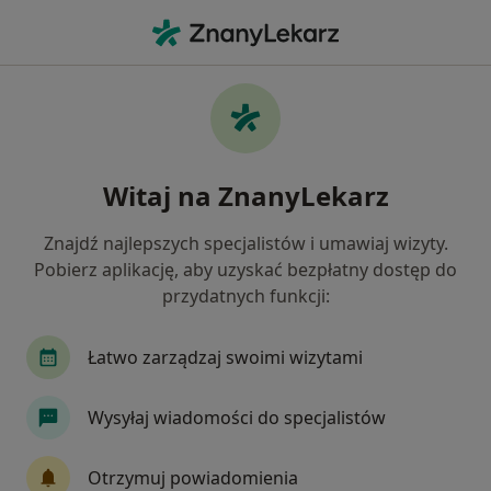
Me
Zwyrodnienie Stawów • Katowice, śląskie
Filtry
• 1
Ubezpieczenie
Map
Zwyrodnienie stawów specjaliści w
Witaj na ZnanyLekarz
Katowicach
Jak działają wyniki wyszukiwania
Znajdź najlepszych specjalistów i umawiaj wizyty.
Pobierz aplikację, aby uzyskać bezpłatny dostęp do
przydatnych funkcji:
Jakiego specjalisty szukasz?
Ortopeda
Fizjoterapeuta
Internista
Łatwo zarządzaj swoimi wizytami
Wysyłaj wiadomości do specjalistów
Otrzymuj powiadomienia