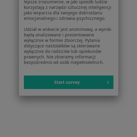
lepsze zrozumienie, w jaki sposób ludzie
Więcej (14)
korzystają z narzędzi sztucznej inteligencji
Więcej w kategorii: W pobliżu Katowic
jako wsparcia dla swojego dobrostanu
emocjonalnego i zdrowia psychicznego.
Schorzenia w Katowicach
Udział w ankiecie jest anonimowy, a wyniki
Nadciśnienie tętnicze w Katowicach
będą analizowane i prezentowane
wyłącznie w formie zbiorczej. Pytania
Niewydolność serca w Katowicach
dotyczące nastolatków są skierowane
wyłącznie do rodziców lub opiekunów
Choroba wieńcowa w Katowicach
prawnych. Nie zbieramy informacji
bezpośrednio od osób niepełnoletnich.
Cukrzyca w Katowicach
Choroby serca w Katowicach
Start survey
Więcej (15)
Więcej w kategorii: Schorzenia w Katowicach
Strona Główna
Choroby
Zwyrodnienie Stawów
Zmień mias
Katowice
Zmień miasto