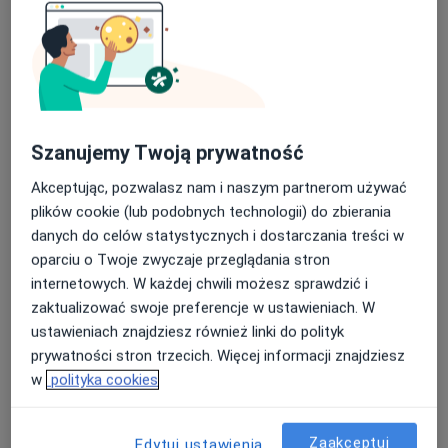
Poproś o wizytę
Szanujemy Twoją prywatność
Akceptując, pozwalasz nam i naszym partnerom używać
plików cookie (lub podobnych technologii) do zbierania
Bezpieczne płatności
danych do celów statystycznych i dostarczania treści w
mgr Łukasz Kaczówka
oparciu o Twoje zwyczaje przeglądania stron
·
Więcej
internetowych. W każdej chwili możesz sprawdzić i
Fizjoterapeuta
zaktualizować swoje preferencje w ustawieniach. W
58 opinii
ustawieniach znajdziesz również linki do polityk
Ignacego Paderewskiego 63, Katowice
•
Mapa
prywatności stron trzecich. Więcej informacji znajdziesz
Kaczowka Fizjoterapia
w
polityka cookies
Konsultacja fizjoterapeutyczna
180 zł
Specjalista nie oferuje umawiania online pod tym adresem.
Zaakceptuj
Edytuj ustawienia