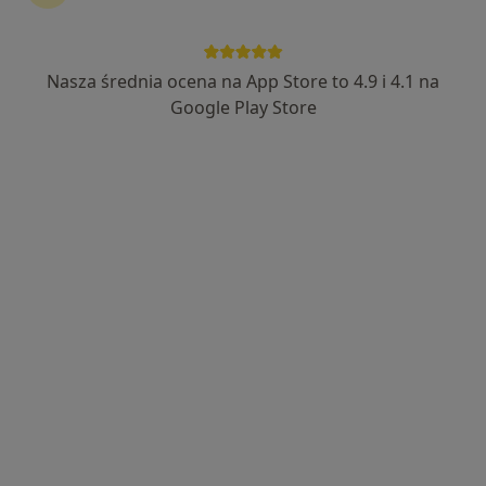
Nasza średnia ocena na App Store to 4.9 i 4.1 na
Google Play Store
Bezpieczne płatności
mgr Nicolas Perez Kluga
·
Więcej
Fizjoterapeuta
74 opinie
Adres 1
Adres 2
Jankego 145, Katowice
•
Mapa
Koru Movement
Konsultacja fizjoterapeutyczna
200 zł
Specjalista nie oferuje umawiania online pod tym adresem.
Poproś o wizytę