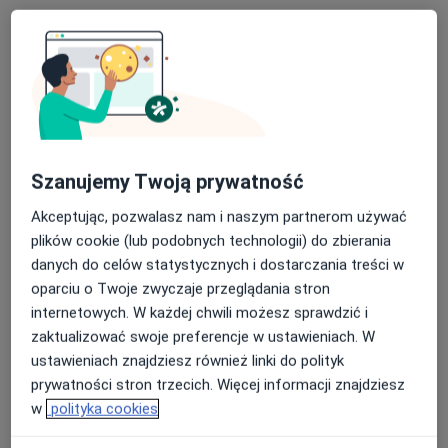
Konsultacja fizjoterapeutyczna
180 zł
Specjalista nie oferuje umawiania online pod tym adresem.
Poproś o wizytę
Szanujemy Twoją prywatność
Akceptując, pozwalasz nam i naszym partnerom używać
plików cookie (lub podobnych technologii) do zbierania
danych do celów statystycznych i dostarczania treści w
oparciu o Twoje zwyczaje przeglądania stron
internetowych. W każdej chwili możesz sprawdzić i
Bezpieczne płatności
zaktualizować swoje preferencje w ustawieniach. W
mgr Zofia Jochemczyk
ustawieniach znajdziesz również linki do polityk
·
Więcej
Fizjoterapeuta
prywatności stron trzecich. Więcej informacji znajdziesz
26 opinii
w
polityka cookies
Kosynierów 40A, Sosnowiec
•
Mapa