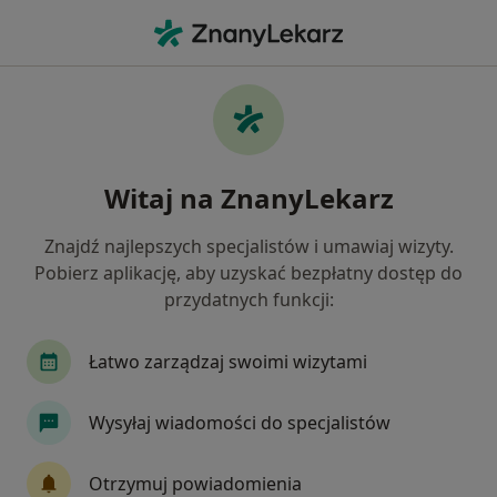
Me
Zespół Bolesnego Barku • Katowice, śląskie
Filtry
• 1
Ubezpieczenie
Map
Zespół bolesnego barku specjaliści w
Witaj na ZnanyLekarz
Katowicach
Jak działają wyniki wyszukiwania
Znajdź najlepszych specjalistów i umawiaj wizyty.
Pobierz aplikację, aby uzyskać bezpłatny dostęp do
przydatnych funkcji:
Jakiego specjalisty szukasz?
Fizjoterapeuta
Ortopeda
Internista
Łatwo zarządzaj swoimi wizytami
Wysyłaj wiadomości do specjalistów
Otrzymuj powiadomienia