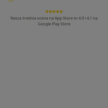
Nasza średnia ocena na App Store to 4.9 i 4.1 na
Google Play Store
Bezpieczne płatności
mgr Jacek Bentkowski
·
Więcej
Fizjoterapeuta
284 opinie
Popularny specjalista: pacjenci chętnie płacą
online
Adres
Online
Piastów 8, Katowice
•
Mapa
Silesia Physio
Konsultacja fizjoterapeutyczna (pierwsza wizyta)
200 zł
Specjalista nie oferuje umawiania online pod tym adresem.