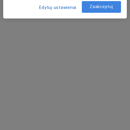
Fizjoholis Fizjoterapia Osteopatia Trening
Zaakceptuj
Edytuj ustawienia
Konsultacja fizjoterapeutyczna
200 zł
Specjalista nie oferuje umawiania online pod tym adresem.
Poproś o wizytę
Bezpieczne płatności
mgr Magdalena Szczypka
·
Więcej
Fizjoterapeuta
14 opinii