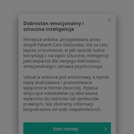
Zespół bolesnego barku w Gliwicach
Zespół bolesnego barku w Sosnowcu
Dobrostan emocjonalny i
Zespół bolesnego barku w Tychach
sztuczna inteligencja
Zespół bolesnego barku w Chorzowie
Niniejsza ankieta, przygotowana przez
zespół Patient Care Doctoralia, ma na celu
Zespół bolesnego barku w Dąbrowie Górniczej
lepsze zrozumienie, w jaki sposób ludzie
korzystają z narzędzi sztucznej inteligencji
Więcej (14)
jako wsparcia dla swojego dobrostanu
emocjonalnego i zdrowia psychicznego.
Więcej w kategorii: W pobliżu Katowic
Udział w ankiecie jest anonimowy, a wyniki
Schorzenia w Katowicach
będą analizowane i prezentowane
Ból kolana w Katowicach
wyłącznie w formie zbiorczej. Pytania
dotyczące nastolatków są skierowane
Choroby zwyrodnieniowe w Katowicach
wyłącznie do rodziców lub opiekunów
prawnych. Nie zbieramy informacji
Ból barku w Katowicach
bezpośrednio od osób niepełnoletnich.
Zwyrodnienie stawów w Katowicach
Start survey
łokieć tenisisty w Katowicach