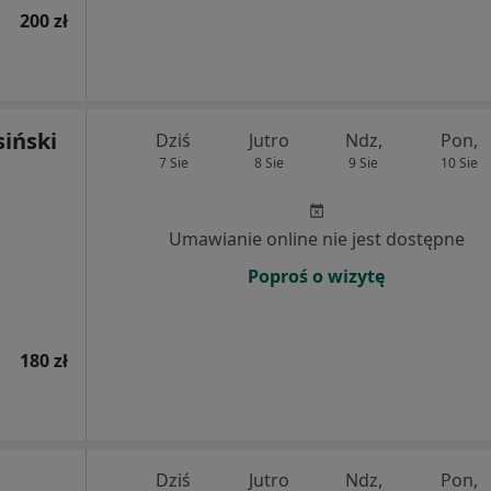
200 zł
siński
Dziś
Jutro
Ndz,
Pon,
7 Sie
8 Sie
9 Sie
10 Sie
Umawianie online nie jest dostępne
Poproś o wizytę
180 zł
Dziś
Jutro
Ndz,
Pon,