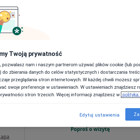
Poproś o wizytę
płacą
my Twoją prywatność
, pozwalasz nam i naszym partnerom używać plików cookie (lub p
 fizjoterapeutyczna (pierwsza wizyta)
200 zł
) do zbierania danych do celów statystycznych i dostarczania treśc
zaje przeglądania stron internetowych. W każdej chwili możesz spr
wać swoje preferencje w ustawieniach. W ustawieniach znajdziesz ró
Dziś
Jutro
Ndz,
Pon,
prywatności stron trzecich. Więcej informacji znajdziesz w
polityka
7 Sie
8 Sie
9 Sie
10 Sie
Czyż
Za
Edytuj ustawienia
Umawianie online nie jest dostępne
Poproś o wizytę
apa