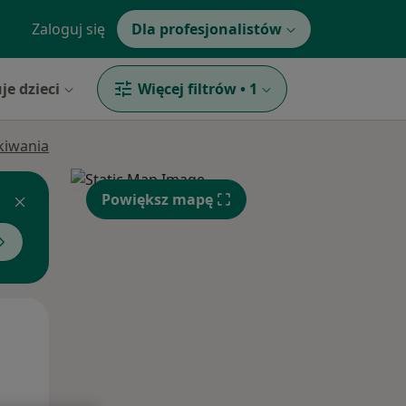
Zaloguj się
Dla profesjonalistów
je dzieci
Więcej filtrów
•
1
ukiwania
Powiększ mapę
Wt,
Śr,
Czw,
11 Sie
12 Sie
13 Sie