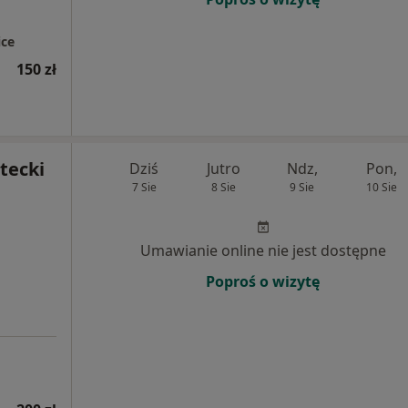
ce
150 zł
tecki
Dziś
Jutro
Ndz,
Pon,
7 Sie
8 Sie
9 Sie
10 Sie
Umawianie online nie jest dostępne
Poproś o wizytę