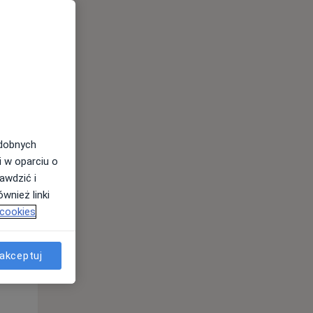
odobnych
i w oparciu o
awdzić i
wnież linki
Wt,
Śr,
Czw,
 cookies
11 Sie
12 Sie
13 Sie
akceptuj