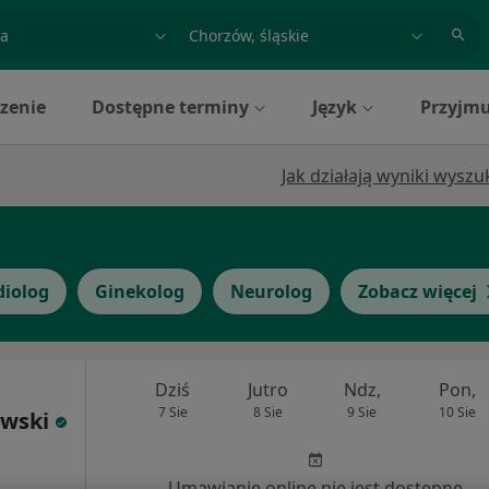
acja, badanie lub nazwisko
miasto lub dzielnica
zenie
Dostępne terminy
Język
Przyjmu
Jak działają wyniki wysz
diolog
Ginekolog
Neurolog
Zobacz więcej
Dziś
Jutro
Ndz,
Pon,
7 Sie
8 Sie
9 Sie
10 Sie
owski
Umawianie online nie jest dostępne