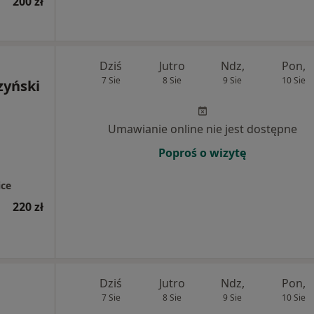
200 zł
Dziś
Jutro
Ndz,
Pon,
7 Sie
8 Sie
9 Sie
10 Sie
zyński
Umawianie online nie jest dostępne
Poproś o wizytę
ce
220 zł
Dziś
Jutro
Ndz,
Pon,
7 Sie
8 Sie
9 Sie
10 Sie