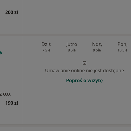
200 zł
Dziś
Jutro
Ndz,
Pon,
7 Sie
8 Sie
9 Sie
10 Sie
Umawianie online nie jest dostępne
Poproś o wizytę
Z O.O.
190 zł