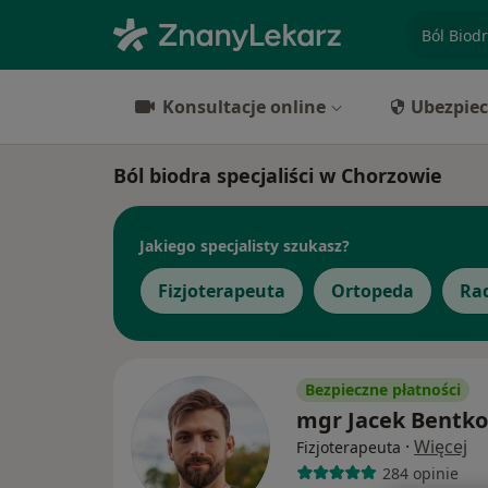
specjaliz
Konsultacje online
Ubezpiec
Ból biodra specjaliści w Chorzowie
Jakiego specjalisty szukasz?
Fizjoterapeuta
Ortopeda
Ra
Bezpieczne płatności
mgr Jacek Bentk
·
Więcej
Fizjoterapeuta
284 opinie