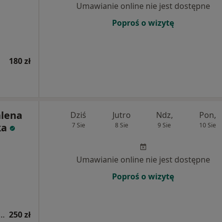
Umawianie online nie jest dostępne
Poproś o wizytę
180 zł
alena
Dziś
Jutro
Ndz,
Pon,
ka
7 Sie
8 Sie
9 Sie
10 Sie
Umawianie online nie jest dostępne
Poproś o wizytę
a fizjoterapeutyczna (kolejna wizyta)
250 zł