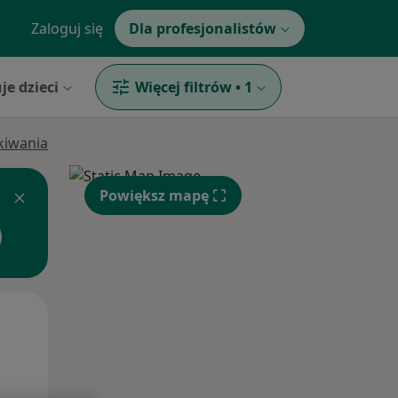
Zaloguj się
Dla profesjonalistów
je dzieci
Więcej filtrów
•
1
ukiwania
Powiększ mapę
Wt,
Śr,
Czw,
11 Sie
12 Sie
13 Sie