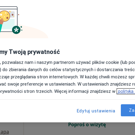
Poproś o wizytę
płacą
my Twoją prywatność
, pozwalasz nam i naszym partnerom używać plików cookie (lub p
 fizjoterapeutyczna (pierwsza wizyta)
200 zł
) do zbierania danych do celów statystycznych i dostarczania treśc
zaje przeglądania stron internetowych. W każdej chwili możesz spr
wać swoje preferencje w ustawieniach. W ustawieniach znajdziesz ró
Dziś
Jutro
Ndz,
Pon,
prywatności stron trzecich. Więcej informacji znajdziesz w
polityka
7 Sie
8 Sie
9 Sie
10 Sie
Czyż
Za
Edytuj ustawienia
Umawianie online nie jest dostępne
Poproś o wizytę
apa