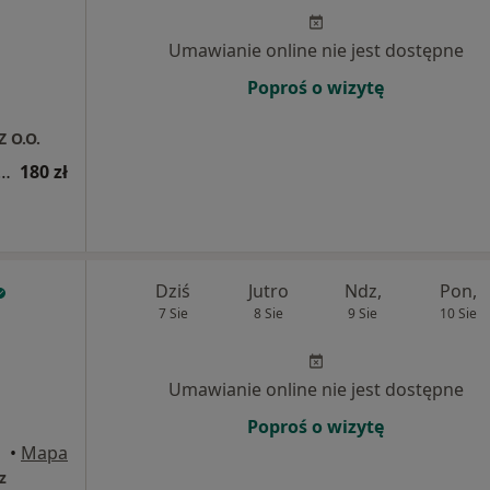
Umawianie online nie jest dostępne
Poproś o wizytę
Z O.O.
a fizjoterapeutyczna (kolejna wizyta)
180 zł
Dziś
Jutro
Ndz,
Pon,
7 Sie
8 Sie
9 Sie
10 Sie
Umawianie online nie jest dostępne
Poproś o wizytę
rzów
•
Mapa
z