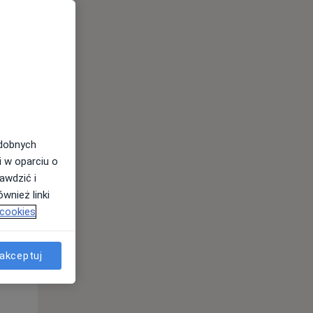
odobnych
i w oparciu o
awdzić i
wnież linki
Wt,
Śr,
Czw,
 cookies
11 Sie
12 Sie
13 Sie
akceptuj