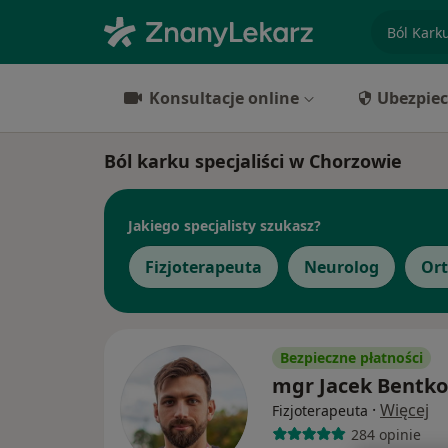
specjaliz
Konsultacje online
Ubezpiec
Ból karku specjaliści w Chorzowie
Jakiego specjalisty szukasz?
Fizjoterapeuta
Neurolog
Or
Bezpieczne płatności
mgr Jacek Bentk
·
Więcej
Fizjoterapeuta
284 opinie