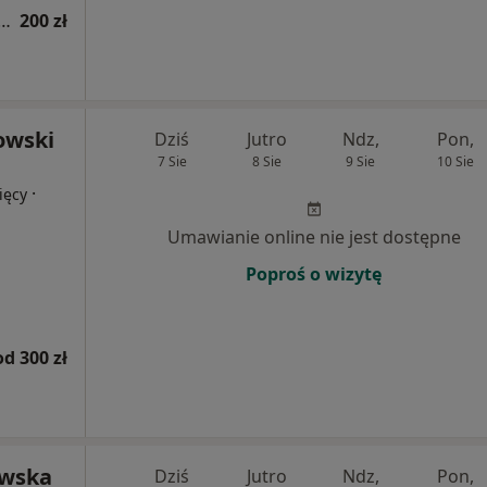
a fizjoterapeutyczna (kolejna wizyta)
200 zł
owski
Dziś
Jutro
Ndz,
Pon,
7 Sie
8 Sie
9 Sie
10 Sie
·
ięcy
Umawianie online nie jest dostępne
Poproś o wizytę
od 300 zł
owska
Dziś
Jutro
Ndz,
Pon,