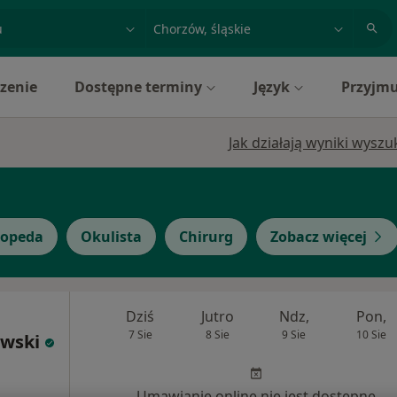
acja, badanie lub nazwisko
miasto lub dzielnica
zenie
Dostępne terminy
Język
Przyjmu
Jak działają wyniki wysz
topeda
Okulista
Chirurg
Zobacz więcej
Dziś
Jutro
Ndz,
Pon,
7 Sie
8 Sie
9 Sie
10 Sie
owski
Umawianie online nie jest dostępne