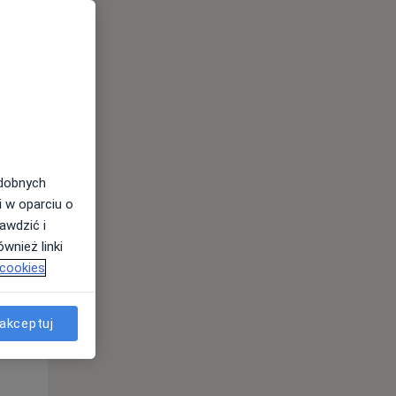
odobnych
i w oparciu o
awdzić i
wnież linki
 cookies
akceptuj
Śr,
Czw,
Pt,
12 Sie
13 Sie
14 Sie