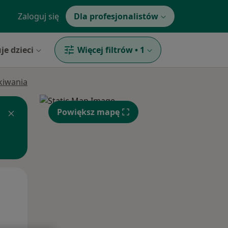
Zaloguj się
Dla profesjonalistów
je dzieci
Więcej filtrów
•
1
ukiwania
Powiększ mapę
Śr,
Czw,
Pt,
12 Sie
13 Sie
14 Sie