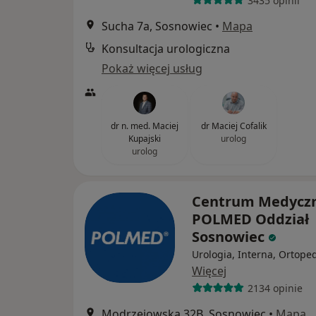
3435 opinii
Sucha 7a, Sosnowiec
•
Mapa
Konsultacja urologiczna
Pokaż więcej usług
dr n. med. Maciej
dr Maciej Cofalik
Kupajski
urolog
urolog
Centrum Medycz
POLMED Oddział
Sosnowiec
Urologia, Interna, Ortope
Więcej
2134 opinie
Modrzejowska 32B, Sosnowiec
•
Mapa