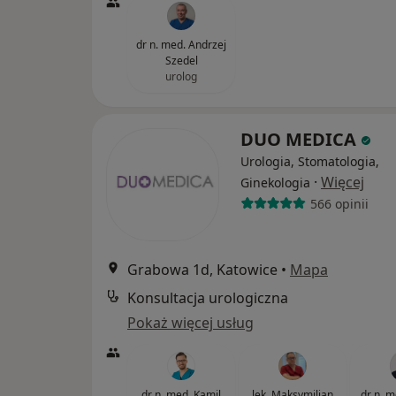
dr n. med. Andrzej
Szedel
urolog
DUO MEDICA
Urologia, Stomatologia,
·
Więcej
Ginekologia
566 opinii
Grabowa 1d, Katowice
•
Mapa
Konsultacja urologiczna
Pokaż więcej usług
dr n. med. Kamil
lek. Maksymilian
dr n. 