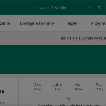
acja, badanie lub nazwisko
miasto lub dzielnica
zenie
Dostępne terminy
Język
Przyjmu
Jak działają wyniki wysz
Dziś
Jutro
Pon,
Wt,
8 Sie
9 Sie
10 Sie
11 Sie
ne
·
ria
Umawianie online nie jest dostępne