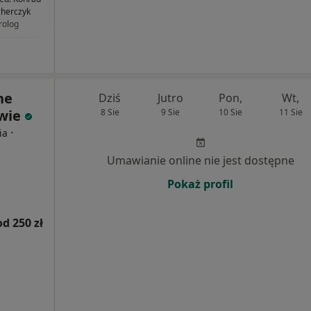
herczyk
rolog
ne
Dziś
Jutro
Pon,
Wt,
wie
8 Sie
9 Sie
10 Sie
11 Sie
·
ia
Umawianie online nie jest dostępne
Pokaż profil
od 250 zł