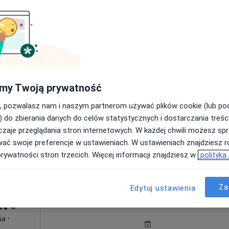
Pokaż profil
a 54, Katowice
•
Mapa
od 287 zł
my Twoją prywatność
, pozwalasz nam i naszym partnerom używać plików cookie (lub p
hał Gierek
) do zbierania danych do celów statystycznych i dostarczania treśc
rolog
zaje przeglądania stron internetowych. W każdej chwili możesz spr
wać swoje preferencje w ustawieniach. W ustawieniach znajdziesz ró
prywatności stron trzecich. Więcej informacji znajdziesz w
polityka
Za
Edytuj ustawienia
Dziś
Jutro
Pon,
Wt,
8 Sie
9 Sie
10 Sie
11 Sie
IN
·
ia