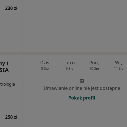
230 zł
y i
Dziś
Jutro
Pon,
Wt,
SIA
8 Sie
9 Sie
10 Sie
11 Sie
·
trologia
Umawianie online nie jest dostępne
Pokaż profil
250 zł