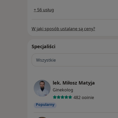
+ 56 usług
W jaki sposób ustalane są ceny?
Specjaliści
Wszystkie
lek. Miłosz Matyja
Ginekolog
482 opinie
Popularny