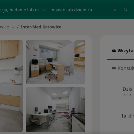
acja, badanie lub nazwisko
miasto lub dzielnica
wice
Inter-Med Katowice
asto
Zmień miasto
Wizyta
Wizyta w
Konsult
Konsulta
Dziś
6 Sie
Ta kl