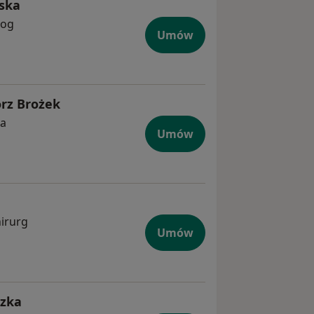
ńska
log
Umów
orz Brożek
ta
Umów
hirurg
Umów
dzka