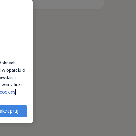
odobnych
i w oparciu o
awdzić i
wnież linki
 cookies
akceptuj