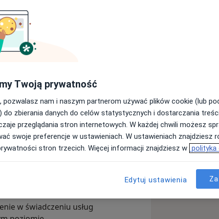
ICE
my Twoją prywatność
Wyślij wiadomość
, pozwalasz nam i naszym partnerom używać plików cookie (lub p
) do zbierania danych do celów statystycznych i dostarczania treśc
zaje przeglądania stron internetowych. W każdej chwili możesz spr
Adresy
Opinie
wać swoje preferencje w ustawieniach. W ustawieniach znajdziesz ró
prywatności stron trzecich. Więcej informacji znajdziesz w
polityka
Za
Edytuj ustawienia
nych od 1998 roku.
enie w świadczeniu usług
ym poziomie.