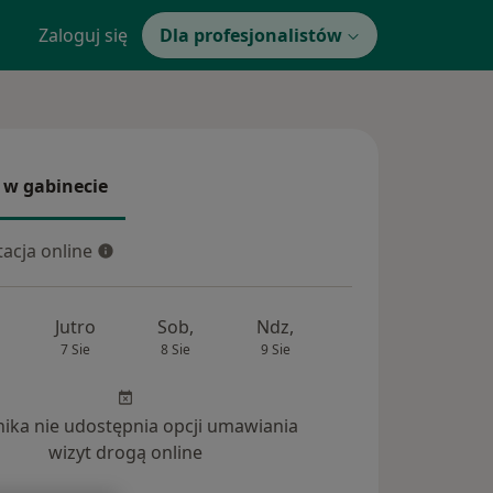
Zaloguj się
Dla profesjonalistów
 w gabinecie
 gabinecie
acja online
cja online
Jutro
Sob,
Ndz,
Pon,
Wt,
7 Sie
8 Sie
9 Sie
10 Sie
11 Si
inika nie udostępnia opcji umawiania
wizyt drogą online