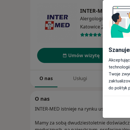
INTER-MED KATOW
Alergologia
więcej
Katowice
2 adresy
734 opinie
Szanuje
Umów wizytę
Akceptując
technologii
Twoje zwyc
O nas
Usługi
Specjaliści
zaktualizo
do polityk 
O nas
INTER-MED istnieje na rynku usług medycz
Mamy za sobą dwudziestoletnie doświadcz
medycznych, na najwyższym, profesjonaln