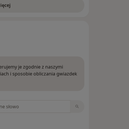
ięcej
rujemy je zgodnie z naszymi
iach i sposobie obliczania gwiazdek
ięcej o opiniach
niach