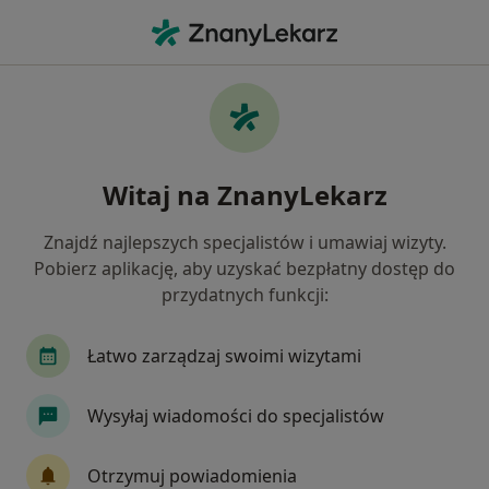
Me
Urologia • Bytom, Polska
Filtry
• 1
Ubezpieczenie
Map
Urologia placówki w Bytomiu
Witaj na ZnanyLekarz
Jak działają wyniki wyszukiwania
Znajdź najlepszych specjalistów i umawiaj wizyty.
Pobierz aplikację, aby uzyskać bezpłatny dostęp do
Wybierz swoje ubezpieczenie
przydatnych funkcji:
Allianz
Compensa
Enel-med
GENERA
Łatwo zarządzaj swoimi wizytami
Wysyłaj wiadomości do specjalistów
Otrzymuj powiadomienia