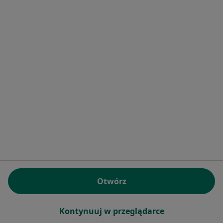
Pytania i odpowiedzi
Usługi i zabiegi
Choroby
Pomoc
Aplikacje mobilne
Blog dla pacjentów
Dla profesjonalistów
Cennik
Dla lekarzy
Dla placówek medycznych
Noa Notes
nowość
Baza wiedzy
Centrum Pomocy dla Specjalisty
Otwórz
Kontakt
ZnanyLekarz - Strona główna
ZnanyLekarz Sp. z o.o.
Kontynuuj w przeglądarce
ul. Kolejowa 5/7