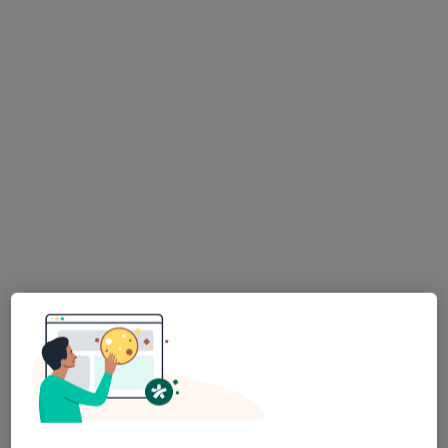
Dostępni specjaliści
Specjaliści znajdują się poza Bytom, Polska, w
obszarach bliskich Twojemu wyszukiwaniu.
Bezpieczne płatności
Centrum Medyczne GLIVCLINIC
·
Więcej
Urologia, Chirurgia, Bariatria
7806 opinii
Adres 1
Adres 2
Adres 3