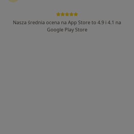
Nasza średnia ocena na App Store to 4.9 i 4.1 na
Bezpieczne płatności
Google Play Store
Śląski Ośrodek Onkologii Sanivitas
·
Więcej
Urologia, Medycyna rodzinna, Endokrynologia
784 opinie
Plac Akademicki 15/6, Bytom
•
Mapa
Konsultacja urologiczna
Brak dostępnych specjalistów z wolnymi terminami w tym centrum medycznym.
Pokaż profil