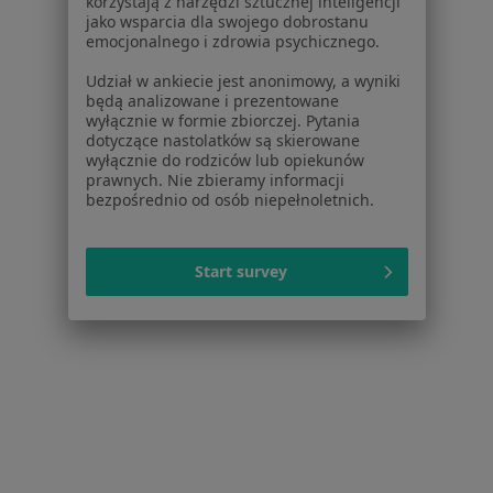
korzystają z narzędzi sztucznej inteligencji
jako wsparcia dla swojego dobrostanu
emocjonalnego i zdrowia psychicznego.
Udział w ankiecie jest anonimowy, a wyniki
będą analizowane i prezentowane
wyłącznie w formie zbiorczej. Pytania
dotyczące nastolatków są skierowane
wyłącznie do rodziców lub opiekunów
prawnych. Nie zbieramy informacji
Bytomskie Centrum Medyczne Silesiana
bezpośrednio od osób niepełnoletnich.
Szpital
·
Więcej
Urologia, Ortopedia, Chirurgia
6 opinii
Start survey
Szybowa 2 A, Zabrze
•
Mapa
Brak dostępnych specjalistów z wolnymi terminami w tym centrum medycznym.
Pokaż profil