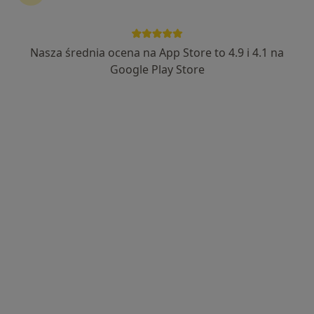
630 opinii
Krośnieńska 1, Będzin
•
Mapa
Brak dostępnych specjalistów z wolnymi terminami w tym centrum medycznym.
Nasza średnia ocena na App Store to 4.9 i 4.1 na
Google Play Store
Pokaż profil
Przychodnia Grodziec
·
Więcej
Neurologia, Ortopedia, Hematologia
44 opinie
Wolności 227, Będzin
•
Mapa