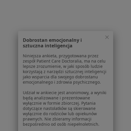
Lekarza Rodzinnego Medical-M&S
·
Więcej
Neurologia, Medycyna rodzinna, Pediatria
Zwycięstwa 38, Czeladź
•
Mapa
Dobrostan emocjonalny i
Konsultacja neurologiczna
sztuczna inteligencja
Brak dostępnych specjalistów z wolnymi terminami w tym centrum medycznym.
Niniejsza ankieta, przygotowana przez
zespół Patient Care Doctoralia, ma na celu
lepsze zrozumienie, w jaki sposób ludzie
Pokaż profil
korzystają z narzędzi sztucznej inteligencji
jako wsparcia dla swojego dobrostanu
emocjonalnego i zdrowia psychicznego.
Udział w ankiecie jest anonimowy, a wyniki
będą analizowane i prezentowane
Strona Główna
Placówki
Neurologia
Czeladź
Zmień miasto
Zmień m
wyłącznie w formie zbiorczej. Pytania
dotyczące nastolatków są skierowane
wyłącznie do rodziców lub opiekunów
prawnych. Nie zbieramy informacji
bezpośrednio od osób niepełnoletnich.