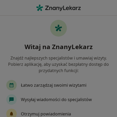
Me
Neurologia • Czeladź, śląskie
Filtry
• 1
Mapa
Neurologia placówki w Czeladzi
Witaj na ZnanyLekarz
Jak działają wyniki wyszukiwania
Znajdź najlepszych specjalistów i umawiaj wizyty.
Pobierz aplikację, aby uzyskać bezpłatny dostęp do
przydatnych funkcji:
Łatwo zarządzaj swoimi wizytami
Wysyłaj wiadomości do specjalistów
PRO FEMINA Sp.J.
·
Więcej
Neurologia, Ginekologia, Kardiologia
Otrzymuj powiadomienia