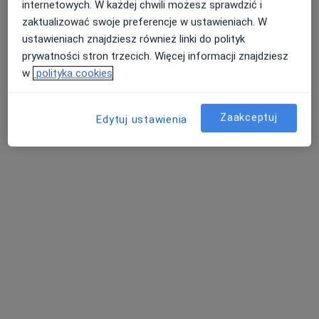
internetowych. W każdej chwili możesz sprawdzić i
zaktualizować swoje preferencje w ustawieniach. W
ustawieniach znajdziesz również linki do polityk
Bezpieczne płatności
prywatności stron trzecich. Więcej informacji znajdziesz
Hygge Clinic
w
polityka cookies
·
Więcej
Neurologia, Kardiologia, Laryngologia
2051 opinii
Zaakceptuj
Edytuj ustawienia
Adres 1
Adres 2
Ignacego Paderewskiego 63, Katowice
•
Mapa
Konsultacja neurologiczna
300 zł
dr n. med.
Magdalena
Doręgowska-
Stachera
neurolog