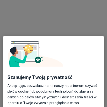
·
Więcej
Neurologia, Anestezjologia, Interna
10 opinii
21 Listopada 12, Czeladź
•
Mapa
Brak dostępnych specjalistów z wolnymi terminami w tym centrum medycznym.
Pokaż profil
Dostępni specjaliści
Specjaliści znajdują się poza Czeladź, śląskie, w
obszarach bliskich Twojemu wyszukiwaniu.
Szanujemy Twoją prywatność
Akceptując, pozwalasz nam i naszym partnerom używać
plików cookie (lub podobnych technologii) do zbierania
danych do celów statystycznych i dostarczania treści w
oparciu o Twoje zwyczaje przeglądania stron