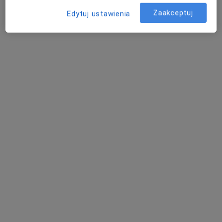
Zaakceptuj
Edytuj ustawienia
Bezpieczne płatności
Centrum Medyczne Salvia
·
Więcej
Ortopedia, Okulistyka, Neurologia
1166 opinii
Adres 1
Adres 2
Panewnicka 130, Katowice
•
Mapa
Konsultacja ortopedyczna
od 200 zł
Pokaż więcej usług
Brak dostępnych specjalistów z wolnymi terminami w tym centrum medycznym.
Pokaż profil