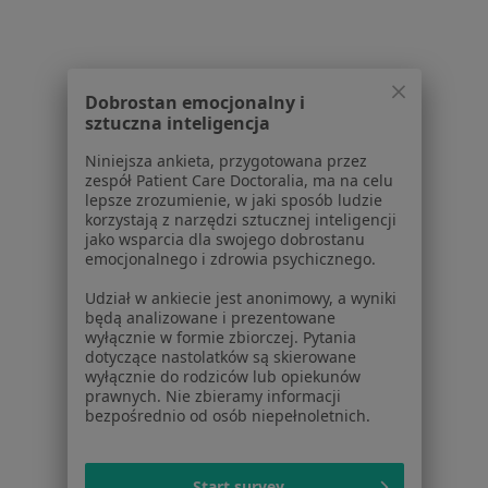
Szpitalna 40, Czeladź
•
Mapa
Konsultacja ortopedyczna
Brak dostępnych specjalistów z wolnymi terminami w tym centrum medycznym.
Dobrostan emocjonalny i
sztuczna inteligencja
Pokaż profil
Niniejsza ankieta, przygotowana przez
zespół Patient Care Doctoralia, ma na celu
lepsze zrozumienie, w jaki sposób ludzie
korzystają z narzędzi sztucznej inteligencji
jako wsparcia dla swojego dobrostanu
emocjonalnego i zdrowia psychicznego.
Udział w ankiecie jest anonimowy, a wyniki
będą analizowane i prezentowane
wyłącznie w formie zbiorczej. Pytania
dotyczące nastolatków są skierowane
wyłącznie do rodziców lub opiekunów
Centrum-Med s. c
prawnych. Nie zbieramy informacji
bezpośrednio od osób niepełnoletnich.
Ortopedia
Bytomska 50, Czeladź
•
Mapa
Start survey