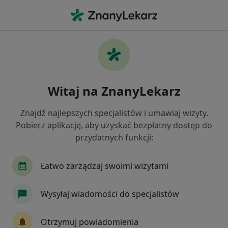
Me
Ortopedia • Czeladź, śląskie
Filtry
• 1
Mapa
Ortopedia placówki w Czeladzi
Witaj na ZnanyLekarz
Jak działają wyniki wyszukiwania
Znajdź najlepszych specjalistów i umawiaj wizyty.
Pobierz aplikację, aby uzyskać bezpłatny dostęp do
przydatnych funkcji:
Łatwo zarządzaj swoimi wizytami
Wysyłaj wiadomości do specjalistów
Przychodnia Grodziec
·
Więcej
Ortopedia, Neurologia, Hematologia
Otrzymuj powiadomienia