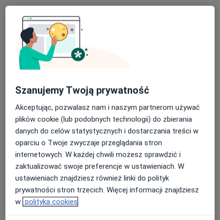
3 Maja 34, Katowice
•
Mapa
Konsultacja ortopedyczna
250 zł
lek. Justyna
lek. Mateusz Bieńko
Chmielińska
ortopeda
ortopeda
Szanujemy Twoją prywatność
Brak dostępnych specjalistów z wolnymi terminami w tym centrum medycznym.
Akceptując, pozwalasz nam i naszym partnerom używać
plików cookie (lub podobnych technologii) do zbierania
Pokaż profil
danych do celów statystycznych i dostarczania treści w
oparciu o Twoje zwyczaje przeglądania stron
internetowych. W każdej chwili możesz sprawdzić i
zaktualizować swoje preferencje w ustawieniach. W
ustawieniach znajdziesz również linki do polityk
prywatności stron trzecich. Więcej informacji znajdziesz
w
polityka cookies