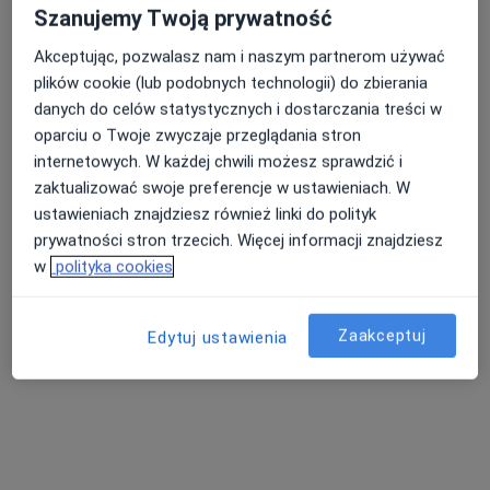
Szanujemy Twoją prywatność
Akceptując, pozwalasz nam i naszym partnerom używać
plików cookie (lub podobnych technologii) do zbierania
danych do celów statystycznych i dostarczania treści w
oparciu o Twoje zwyczaje przeglądania stron
internetowych. W każdej chwili możesz sprawdzić i
zaktualizować swoje preferencje w ustawieniach. W
Bezpieczne płatności
ustawieniach znajdziesz również linki do polityk
Brydak Dental Atelier
prywatności stron trzecich. Więcej informacji znajdziesz
w
polityka cookies
·
Stomatologia, Chirurgia stomatologiczna, Ortodoncja
Więcej
379 opinii
Zaakceptuj
Edytuj ustawienia
Bagno 2/75, Śródmieście, stacja Metro Świętokrzyska, Warszawa
•
Mapa
Konsultacja stomatologiczna
300 zł