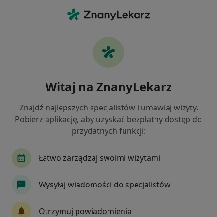
Me
Stomatologia • Zielonka, mazowieckie
Filtry
• 1
Ubezpieczenie
Map
Stomatologia placówki w Zielonce
Witaj na ZnanyLekarz
Jak działają wyniki wyszukiwania
Znajdź najlepszych specjalistów i umawiaj wizyty.
Pobierz aplikację, aby uzyskać bezpłatny dostęp do
Wybierz swoje ubezpieczenie
przydatnych funkcji:
Allianz
POLMED
PZU Zdrowie
TU Zdr
Łatwo zarządzaj swoimi wizytami
Wysyłaj wiadomości do specjalistów
Otrzymuj powiadomienia