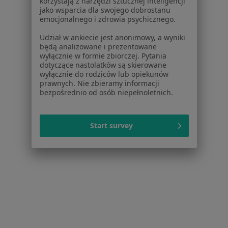
korzystają z narzędzi sztucznej inteligencji
jako wsparcia dla swojego dobrostanu
Pokaż profil
emocjonalnego i zdrowia psychicznego.
Udział w ankiecie jest anonimowy, a wyniki
będą analizowane i prezentowane
wyłącznie w formie zbiorczej. Pytania
dotyczące nastolatków są skierowane
wyłącznie do rodziców lub opiekunów
prawnych. Nie zbieramy informacji
bezpośrednio od osób niepełnoletnich.
Start survey
Bezpieczne płatności
Smart Choice - Klinika przywracania
uśmiechu
Stomatologia, Chirurgia stomatologiczna, Protetyka
9 opinii
Obrzeżna 5, Warszawa
•
Mapa
Konsultacja stomatologiczna
od 100 zł