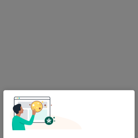
154 opinie
plac Wojska Polskiego 114, Warszawa
•
Mapa
Konsultacja stomatologiczna
od 150 zł
lek. dent. Monika
lek. dent. Agnieszka
lek. dent. Aleksandra
Librach
Gralak-Słotwińska
Małyszko
stomatolog
stomatolog
stomatolog
Brak dostępnych specjalistów z wolnymi terminami w tym centrum medycznym.
Pokaż profil
Dostępni specjaliści
Specjaliści znajdują się poza Zielonka, mazowieckie,
w obszarach bliskich Twojemu wyszukiwaniu.