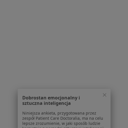
Bezpieczne płatności
Klinika Stomatologiczna Artodonto
·
Więcej
Stomatologia, Chirurgia, Ortodoncja
51 opinii
Stawki 6, Warszawa
•
Mapa
Konsultacja stomatologiczna
250 zł
Dobrostan emocjonalny i
sztuczna inteligencja
lek. dent. Krystyna
Mancewicz
Niniejsza ankieta, przygotowana przez
stomatolog
zespół Patient Care Doctoralia, ma na celu
lepsze zrozumienie, w jaki sposób ludzie
Brak dostępnych specjalistów z wolnymi terminami w tym centrum medycznym.