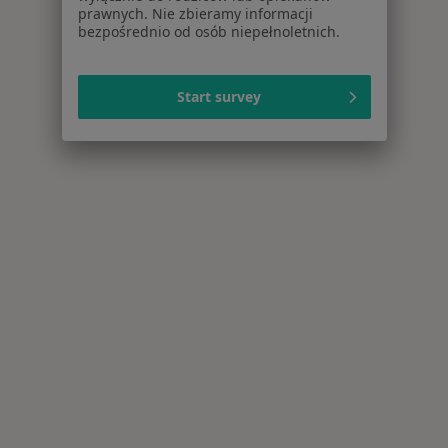
Więcej w kategorii: Centra medyczne Stomatolo
prawnych. Nie zbieramy informacji
bezpośrednio od osób niepełnoletnich.
Start survey