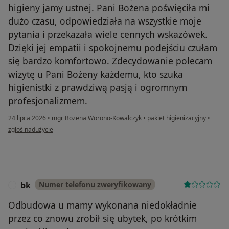
higieny jamy ustnej. Pani Bożena poświęciła mi
dużo czasu, odpowiedziała na wszystkie moje
pytania i przekazała wiele cennych wskazówek.
Dzięki jej empatii i spokojnemu podejściu czułam
się bardzo komfortowo. Zdecydowanie polecam
wizytę u Pani Bożeny każdemu, kto szuka
higienistki z prawdziwą pasją i ogromnym
profesjonalizmem.
24 lipca 2026
•
mgr Bożena Worono-Kowalczyk
•
pakiet higienizacyjny
•
w opinii użytkownika Natalia P.
zgłoś nadużycie
bk
Numer telefonu zweryfikowany
B
Odbudowa u mamy wykonana niedokładnie
przez co znowu zrobił się ubytek, po krótkim