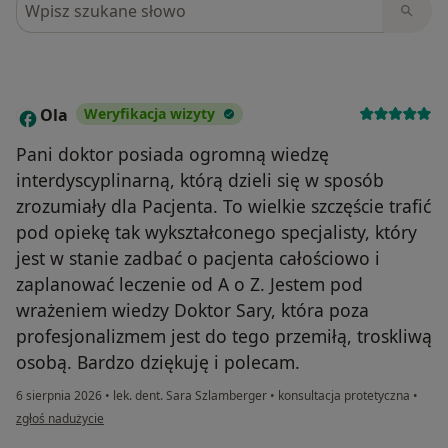
Ola
Weryfikacja wizyty
O
Pani doktor posiada ogromną wiedzę
interdyscyplinarną, którą dzieli się w sposób
zrozumiały dla Pacjenta. To wielkie szczęście trafić
pod opiekę tak wykształconego specjalisty, który
jest w stanie zadbać o pacjenta całościowo i
zaplanować leczenie od A o Z. Jestem pod
wrażeniem wiedzy Doktor Sary, która poza
profesjonalizmem jest do tego przemiłą, troskliwą
osobą. Bardzo dziękuję i polecam.
6 sierpnia 2026
•
lek. dent. Sara Szlamberger
•
konsultacja protetyczna
•
w opinii użytkownika Ola
zgłoś nadużycie