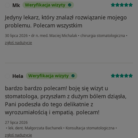
Mk
Weryfikacja wizyty
M
Jedyny lekarz, który znalazł rozwiązanie mojego
problemu. Polecam wszystkim
30 lipca 2026
•
dr n. med. Maciej Michalak
•
chirurgia stomatologiczna
•
w opinii użytkownika Mk
zgłoś nadużycie
Hela
Weryfikacja wizyty
H
bardzo bardzo polecam! boję się wizyt u
stomatologa, przyszłam z dużym bólem dziąsła,
Pani podeszła do tego delikatnie z
wyrozumiałością i empatią. polecam!
27 lipca 2026
•
lek. dent. Małgorzata Bachanek
•
Konsultacja stomatologiczna
•
w opinii użytkownika Hela
zgłoś nadużycie