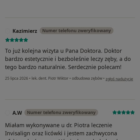
Kazimierz
Numer telefonu zweryfikowany
K
To już kolejna wizyta u Pana Doktora. Doktor
bardzo estetycznie i bezboleśnie leczy zęby, a do
tego bardzo naturalnie. Serdecznie polecam!
w opinii użytkownik
25 lipca 2026
•
lek. dent. Piotr Wiktor
•
odbudowa zębów
•
zgłoś nadużycie
A.W
Numer telefonu zweryfikowany
A
Miałam wykonywane u dr. Piotra leczenie
Invisalign oraz licówki i jestem zachwycona