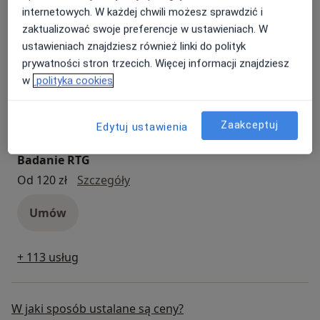
Umów
internetowych. W każdej chwili możesz sprawdzić i
zaktualizować swoje preferencje w ustawieniach. W
ustawieniach znajdziesz również linki do polityk
Badania profilaktyczne
prywatności stron trzecich. Więcej informacji znajdziesz
badania profilaktyczne
Od 150 zł
Szczegóły
w
polityka cookies
Umów
Zaakceptuj
Edytuj ustawienia
Badanie RTG
badanie RTG
Od 120 zł
Szczegóły
Umów
+ 113 usług
W jaki sposób ustalane są ceny?