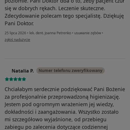
poziomie. Pani Doktor dba o to, żeby pacjent czuł
się w dobrych rękach. Leczenie skuteczne.
Zdecydowanie polecam tego specjalistę. Dziękuję
Pani Doktor.
25 lipca 2026
•
lek. dent. Joanna Petrenko
•
usuwanie zębów
•
w opinii użytkownika Attila Ignacy
zgłoś nadużycie
Natalia P.
Numer telefonu zweryfikowany
N
Chciałabym serdecznie podziękować Pani Bożenie
za profesjonalnie przeprowadzoną higienizację.
Jestem pod ogromnym wrażeniem jej wiedzy,
dokładności i zaangażowania. Wszystko zostało
mi szczegółowo wyjaśnione, od przebiegu
zabiegu po zalecenia dotyczące codziennej