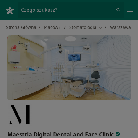
Me
Czego szukasz?
Strona Główna
Placówki
Stomatologia
Warszawa
Zmień miasto
Zm
Maestria Digital Dental and Face Clinic