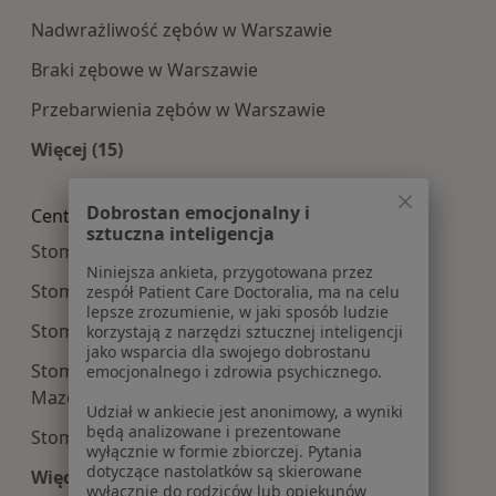
Nadwrażliwość zębów w Warszawie
Braki zębowe w Warszawie
Przebarwienia zębów w Warszawie
Więcej (15)
Więcej w kategorii: Najczęście leczone choroby
Dobrostan emocjonalny i
Centra medyczne Stomatologia w pobliżu
sztuczna inteligencja
Stomatologia centra medyczne w Piasecznie
Niniejsza ankieta, przygotowana przez
Stomatologia centra medyczne w Legionowie
zespół Patient Care Doctoralia, ma na celu
lepsze zrozumienie, w jaki sposób ludzie
Stomatologia centra medyczne w Pruszkowie
korzystają z narzędzi sztucznej inteligencji
jako wsparcia dla swojego dobrostanu
Stomatologia centra medyczne w Mińsku
emocjonalnego i zdrowia psychicznego.
Mazowieckim
Udział w ankiecie jest anonimowy, a wyniki
będą analizowane i prezentowane
Stomatologia centra medyczne w Markach
wyłącznie w formie zbiorczej. Pytania
dotyczące nastolatków są skierowane
Więcej (14)
wyłącznie do rodziców lub opiekunów