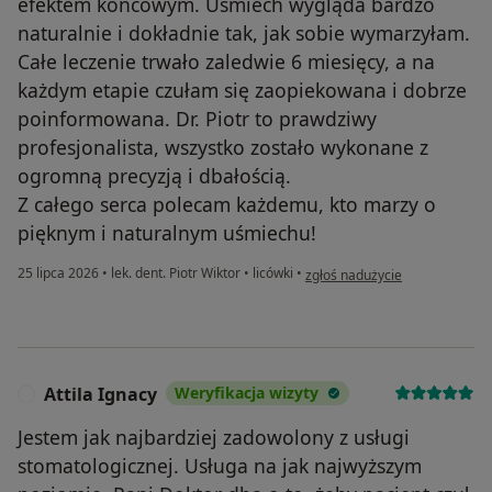
efektem końcowym. Uśmiech wygląda bardzo
naturalnie i dokładnie tak, jak sobie wymarzyłam.
Całe leczenie trwało zaledwie 6 miesięcy, a na
każdym etapie czułam się zaopiekowana i dobrze
poinformowana. Dr. Piotr to prawdziwy
profesjonalista, wszystko zostało wykonane z
ogromną precyzją i dbałością.
Z całego serca polecam każdemu, kto marzy o
pięknym i naturalnym uśmiechu!
w opinii użytkownika A.W
25 lipca 2026
•
lek. dent. Piotr Wiktor
•
licówki
•
zgłoś nadużycie
Attila Ignacy
Weryfikacja wizyty
A
Jestem jak najbardziej zadowolony z usługi
stomatologicznej. Usługa na jak najwyższym