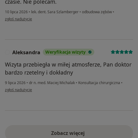
czasie. Nie polecam.
10 lipca 2026
•
lek. dent. Sara Szlamberger
•
odbudowa zębów
•
w opinii użytkownika bk
zgłoś nadużycie
Aleksandra
Weryfikacja wizyty
A
Wizyta przebiegła w miłej atmosferze, Pan doktor
bardzo rzetelny i dokładny
9 lipca 2026
•
dr n. med. Maciej Michalak
•
Konsultacja chirurgiczna
•
w opinii użytkownika Aleksandra
zgłoś nadużycie
Zobacz więcej