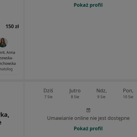
Pokaż profil
150 zł
dent. Anna
zewska-
echowska
matolog
Dziś
Jutro
Ndz,
Pon,
7 Sie
8 Sie
9 Sie
10 Sie
yka,
Umawianie online nie jest dostępne
e
Pokaż profil