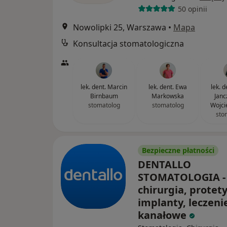
50 opinii
Nowolipki 25, Warszawa
•
Mapa
Konsultacja stomatologiczna
lek. dent. Marcin
lek. dent. Ewa
lek. 
Birnbaum
Markowska
Janc
stomatolog
stomatolog
Wojci
sto
Bezpieczne płatności
DENTALLO
STOMATOLOGIA -
chirurgia, protet
implanty, leczeni
kanałowe