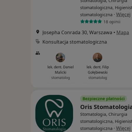
Stomatologia, Chirurgia
stomatologiczna, Higienis
·
Więcej
stomatologiczna
18 opinii
Josepha Conrada 30, Warszawa
•
Mapa
Konsultacja stomatologiczna
lek. dent. Daniel
lek. dent. Filip
Malicki
Gołębiewski
stomatolog
stomatolog
Bezpieczne płatności
Oris Stomatologi
Stomatologia, Chirurgia
stomatologiczna, Higienis
·
Więcej
stomatologiczna