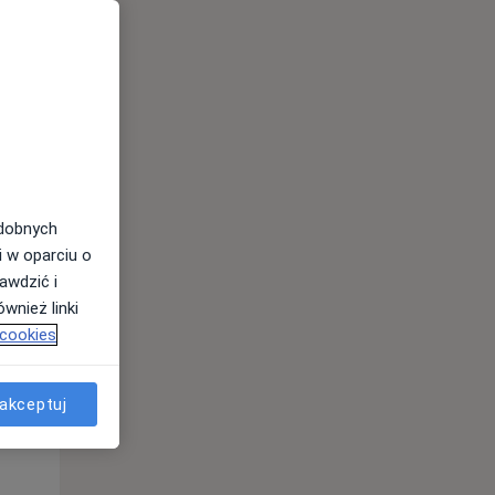
odobnych
i w oparciu o
awdzić i
Wt,
Śr,
Czw,
wnież linki
11 Sie
12 Sie
13 Sie
 cookies
akceptuj