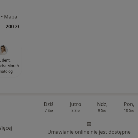
•
Mapa
200 zł
. dent.
ndra Moreń
matolog
Dziś
Jutro
Ndz,
Pon,
7 Sie
8 Sie
9 Sie
10 Sie
ięcej
Umawianie online nie jest dostępne