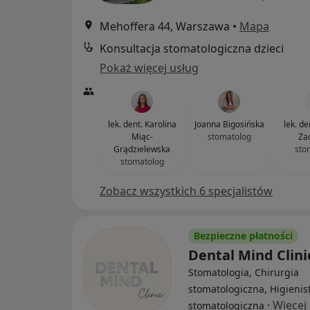
Mehoffera 44, Warszawa
•
Mapa
Konsultacja stomatologiczna dzieci
Pokaż więcej usług
lek. dent. Karolina
Joanna Bigosińska
lek. d
Miąc-
stomatolog
Za
Grądzielewska
sto
stomatolog
Zobacz wszystkich 6 specjalistów
Bezpieczne płatności
Dental Mind Clin
Stomatologia, Chirurgia
stomatologiczna, Higienis
·
Więcej
stomatologiczna