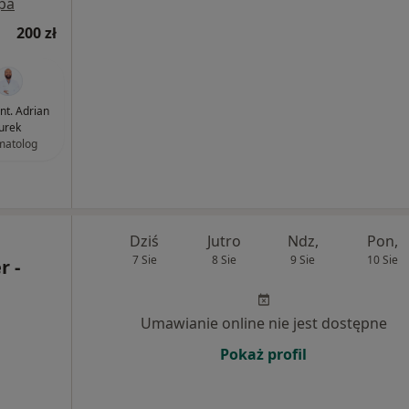
pa
200 zł
ent. Adrian
Jurek
matolog
Dziś
Jutro
Ndz,
Pon,
7 Sie
8 Sie
9 Sie
10 Sie
r -
Umawianie online nie jest dostępne
Pokaż profil