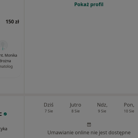
Pokaż profil
150 zł
ent. Monika
drożna
matolog
Dziś
Jutro
Ndz,
Pon,
7 Sie
8 Sie
9 Sie
10 Sie
ic
tyka
Umawianie online nie jest dostępne