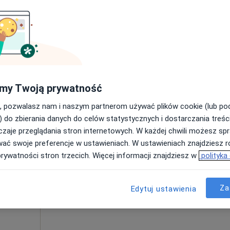
Mapa
100 zł
my Twoją prywatność
, pozwalasz nam i naszym partnerom używać plików cookie (lub p
zowieckie, w obszarach bliskich Twojemu wyszukiwaniu.
) do zbierania danych do celów statystycznych i dostarczania treśc
zaje przeglądania stron internetowych. W każdej chwili możesz spr
Dziś
Jutro
Ndz,
Pon,
wać swoje preferencje w ustawieniach. W ustawieniach znajdziesz ró
7 Sie
8 Sie
9 Sie
10 Sie
Clinic
prywatności stron trzecich. Więcej informacji znajdziesz w
polityka
Umawianie online nie jest dostępne
·
Za
a
Edytuj ustawienia
Pokaż profil