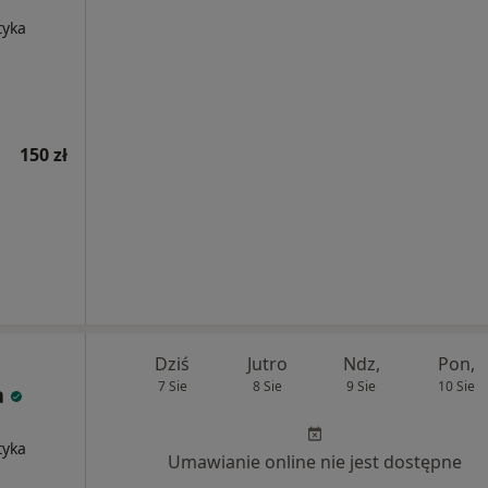
tyka
150 zł
Dziś
Jutro
Ndz,
Pon,
7 Sie
8 Sie
9 Sie
10 Sie
a
tyka
Umawianie online nie jest dostępne