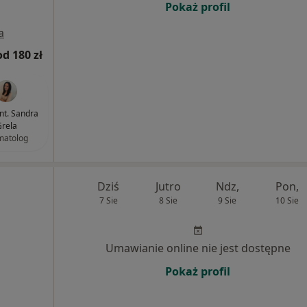
Pokaż profil
a
od 180 zł
ent. Sandra
rela
matolog
Dziś
Jutro
Ndz,
Pon,
7 Sie
8 Sie
9 Sie
10 Sie
Umawianie online nie jest dostępne
Pokaż profil