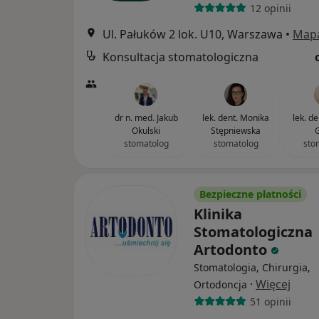
12 opinii
Ul. Pałuków 2 lok. U10, Warszawa
•
Map
Konsultacja stomatologiczna
dr n. med. Jakub
lek. dent. Monika
lek. d
Okulski
Stępniewska
G
stomatolog
stomatolog
sto
Bezpieczne płatności
Klinika
Stomatologiczna
Artodonto
Stomatologia, Chirurgia,
·
Więcej
Ortodoncja
51 opinii