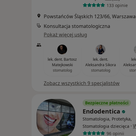
133 opinie
Powstańców Śląskich 123/66, Warszawa
Konsultacja stomatologiczna
Pokaż więcej usług
lek. dent. Bartosz
lek. dent.
lek
Matejkowski
Aleksandra Sikora
Aleksa
stomatolog
stomatolog
sto
Zobacz wszystkich 9 specjalistów
Bezpieczne płatności
Endodentica
Stomatologia, Protetyka,
·
W
Stomatologia dziecięca
96 opinii