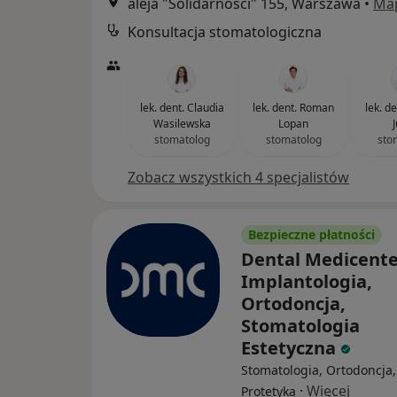
aleja "Solidarności" 155, Warszawa
•
Ma
Konsultacja stomatologiczna
lek. dent. Claudia
lek. dent. Roman
lek. d
Wasilewska
Lopan
stomatolog
stomatolog
sto
Zobacz wszystkich 4 specjalistów
Bezpieczne płatności
Dental Medicente
Implantologia,
Ortodoncja,
Stomatologia
Estetyczna
Stomatologia, Ortodoncja,
·
Więcej
Protetyka