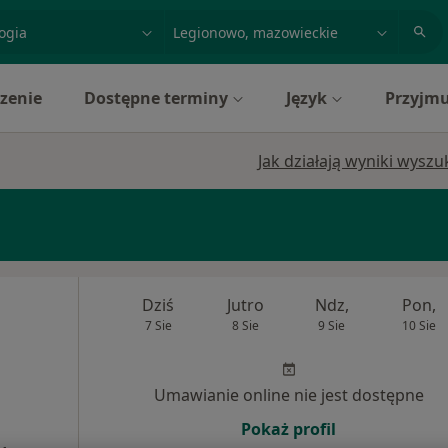
acja, badanie lub nazwisko
miasto lub dzielnica
zenie
Dostępne terminy
Język
Przyjmu
Jak działają wyniki wysz
Dziś
Jutro
Ndz,
Pon,
7 Sie
8 Sie
9 Sie
10 Sie
Umawianie online nie jest dostępne
Pokaż profil