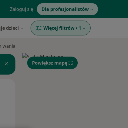
Zaloguj się
Dla profesjonalistów
je dzieci
Więcej filtrów
•
1
ukiwania
Powiększ mapę
Wt,
Śr,
Czw,
11 Sie
12 Sie
13 Sie