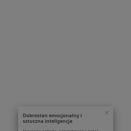
1000-lecia 4, Sokołów
•
Mapa
Brak dostępnych specjalistów z wolnymi terminami w tym centrum medycznym.
Pokaż profil
Beta-Dent
Stomatologia
Stobierna 393, Jasionka
•
Mapa
Dobrostan emocjonalny i
sztuczna inteligencja
Brak dostępnych specjalistów z wolnymi terminami w tym centrum medycznym.