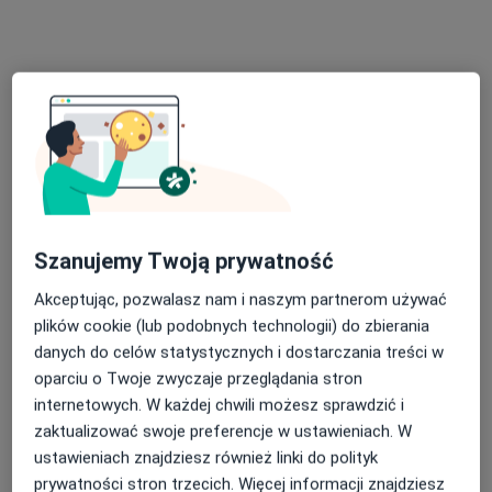
Stomatologia DBDENT
Stomatologia
401 opinii
Architektów 6/1, Rzeszów
•
Mapa
Konsultacja stomatologiczna
od 80 zł
Szanujemy Twoją prywatność
lek. dent. Nataliia
lek. dent. Łukasz
Akceptując, pozwalasz nam i naszym partnerom używać
Nazarevych
Pyrchla
plików cookie (lub podobnych technologii) do zbierania
stomatolog
stomatolog
danych do celów statystycznych i dostarczania treści w
Brak dostępnych specjalistów z wolnymi terminami w tym centrum medycznym.
oparciu o Twoje zwyczaje przeglądania stron
internetowych. W każdej chwili możesz sprawdzić i
Pokaż profil
zaktualizować swoje preferencje w ustawieniach. W
ustawieniach znajdziesz również linki do polityk
prywatności stron trzecich. Więcej informacji znajdziesz