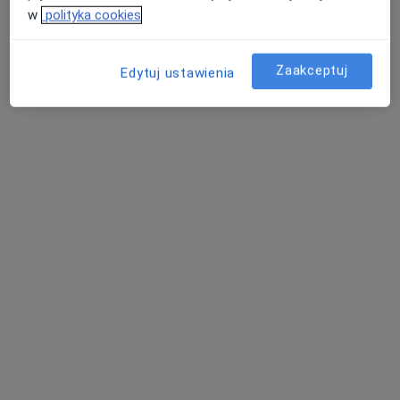
w
polityka cookies
Zaakceptuj
Edytuj ustawienia
Studio Uśmiechu Stomatologia
Mikroskopowa
Stomatologia
556 opinii
Jana Welca 9 / LU 2, Rzeszów
•
Mapa
Konsultacja stomatologiczna
250 zł
lek. dent. Tomasz
Sabina Polańska
lek. dent. Sabina
Kozdroń
Kozdroń
Szczepaniak
stomatolog
stomatolog
stomatolog