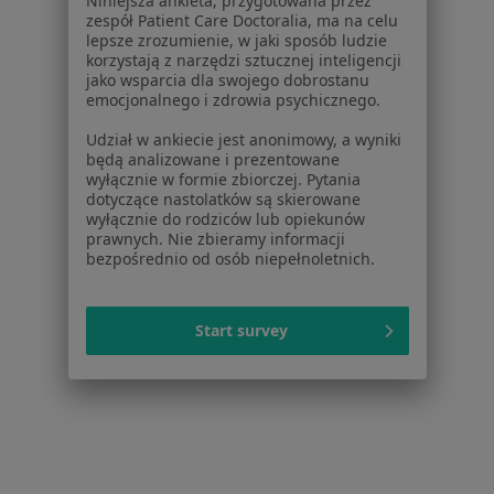
Niniejsza ankieta, przygotowana przez
Pokaż profil
zespół Patient Care Doctoralia, ma na celu
lepsze zrozumienie, w jaki sposób ludzie
korzystają z narzędzi sztucznej inteligencji
jako wsparcia dla swojego dobrostanu
emocjonalnego i zdrowia psychicznego.
Udział w ankiecie jest anonimowy, a wyniki
będą analizowane i prezentowane
wyłącznie w formie zbiorczej. Pytania
dotyczące nastolatków są skierowane
wyłącznie do rodziców lub opiekunów
prawnych. Nie zbieramy informacji
bezpośrednio od osób niepełnoletnich.
Stomatech
Stomatologia
Start survey
Topolowa 4, Głogów Młp.
•
Mapa
Brak dostępnych specjalistów z wolnymi terminami w tym centrum medycznym.
Pokaż profil