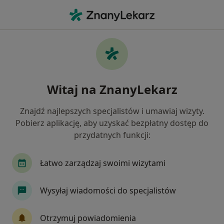
Me
Stomatologia • Sokołów Małopolski, podkarpackie
Filtry
• 1
Mapa
Stomatologia placówki w Sokołowie
Witaj na ZnanyLekarz
Małopolskim
Jak działają wyniki wyszukiwania
Znajdź najlepszych specjalistów i umawiaj wizyty.
Pobierz aplikację, aby uzyskać bezpłatny dostęp do
przydatnych funkcji:
Łatwo zarządzaj swoimi wizytami
Wysyłaj wiadomości do specjalistów
Przychodnia Zdrowie
Otrzymuj powiadomienia
·
Więcej
Stomatologia, Chirurgia szczękowa, Chirurgia