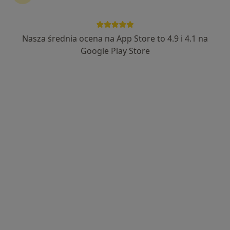
17 opinii
Białobrzegi 5C, Białobrzegi
•
Mapa
Nasza średnia ocena na App Store to 4.9 i 4.1 na
Konsultacja stomatologiczna
Google Play Store
Brak dostępnych specjalistów z wolnymi terminami w tym centrum medycznym.
Pokaż profil
Klinika Stomatologiczna Primadent
Stomatologia, Chirurgia stomatologiczna, Medycyna