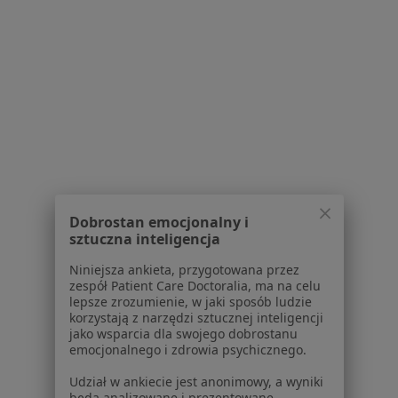
Przebarwienia zębów w Rzeszowie
Więcej (15)
Więcej w kategorii: Najczęście leczone choroby
Centra medyczne Stomatologia w pobliżu
Stomatologia centra medyczne w Krosnie
Stomatologia centra medyczne w Dębicy
Stomatologia centra medyczne w Łańcucie
Dobrostan emocjonalny i
sztuczna inteligencja
Stomatologia centra medyczne w Jarosławiu
Niniejsza ankieta, przygotowana przez
Stomatologia centra medyczne w Mielcu
zespół Patient Care Doctoralia, ma na celu
lepsze zrozumienie, w jaki sposób ludzie
Więcej (14)
korzystają z narzędzi sztucznej inteligencji
Więcej w kategorii: Centra medyczne Stomatolo
jako wsparcia dla swojego dobrostanu
emocjonalnego i zdrowia psychicznego.
Udział w ankiecie jest anonimowy, a wyniki
będą analizowane i prezentowane