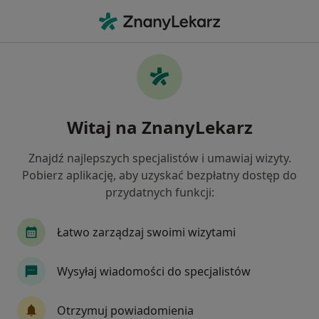
Me
Czego szukasz?
Strona Główna
Placówki
Stomatologia
Rzeszów
Zmień miasto
Zmi
Witaj na ZnanyLekarz
Znajdź najlepszych specjalistów i umawiaj wizyty.
Pobierz aplikację, aby uzyskać bezpłatny dostęp do
przydatnych funkcji:
Łatwo zarządzaj swoimi wizytami
Wysyłaj wiadomości do specjalistów
Stomatologia DBDENT
Otrzymuj powiadomienia