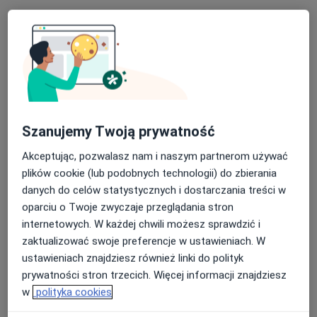
Umów
Badania stomatologiczne
badania stomatologiczne
Od 50 zł
Szczegóły
Umów
Szanujemy Twoją prywatność
Akceptując, pozwalasz nam i naszym partnerom używać
Leczenie próchnicy
plików cookie (lub podobnych technologii) do zbierania
leczenie próchnicy
Od 250 zł
Szczegóły
danych do celów statystycznych i dostarczania treści w
oparciu o Twoje zwyczaje przeglądania stron
Umów
internetowych. W każdej chwili możesz sprawdzić i
zaktualizować swoje preferencje w ustawieniach. W
ustawieniach znajdziesz również linki do polityk
Piaskowanie
prywatności stron trzecich. Więcej informacji znajdziesz
piaskowanie
Od 200 zł
Szczegóły
w
polityka cookies
Umów