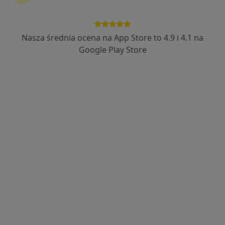
Stomatologia
Rzeszów
1 adres
401 opinii
Nasza średnia ocena na App Store to 4.9 i 4.1 na
Google Play Store
Umów wizytę
Wyślij wiadomość
O nas
Usługi
Specjaliści
Adresy
Opinie
O nas
Oferujemy profesjonalną, kompleksową opiekę
stomatologiczną dorosłych i dzieci.
U nas bezboleśnie i bezstresowo będą mogli Państwo