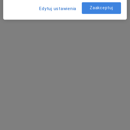
Zaakceptuj
Edytuj ustawienia
Usuwanie kamienia nazębnego
usuwanie kamienia nazębnego
Od 200 zł
Szczegóły
Umów
+ 9 usług
W jaki sposób ustalane są ceny?
Specjaliści
lek. dent. Nataliia Nazarevych
Popularny
Stomatolog