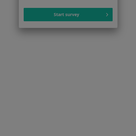
Rynek 9, Czudec
•
Mapa
Brak dostępnych specjalistów z wolnymi terminami w tym centrum medycznym.
Start survey
Pokaż profil
Strona Główna
Placówki
Stomatologia
Zmień miasto
Sędziszów Małopolski
Zmień miasto
Serwis
Regulamin
Polityka prywatności pacjentów
Polityka prywatności profesjonalistów