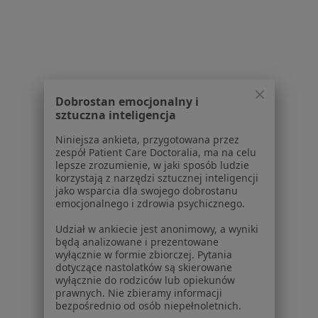
Gabinet Chirurgiczny Wojciech
Kowalewski Medchir
Stomatologia
Rynek 29, Czudec
•
Mapa
Brak dostępnych specjalistów z wolnymi terminami w tym centrum medycznym.
Dobrostan emocjonalny i
sztuczna inteligencja
Pokaż profil
Niniejsza ankieta, przygotowana przez
zespół Patient Care Doctoralia, ma na celu
lepsze zrozumienie, w jaki sposób ludzie
korzystają z narzędzi sztucznej inteligencji
jako wsparcia dla swojego dobrostanu
emocjonalnego i zdrowia psychicznego.
Udział w ankiecie jest anonimowy, a wyniki
będą analizowane i prezentowane
wyłącznie w formie zbiorczej. Pytania
dotyczące nastolatków są skierowane
Przychodnia specjalistyczna
wyłącznie do rodziców lub opiekunów
prawnych. Nie zbieramy informacji
Stomatologia
bezpośrednio od osób niepełnoletnich.