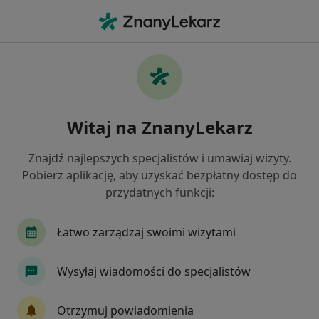
Me
Stomatologia • Sędziszów Małopolski, podkarpackie
Filtry
• 1
Mapa
Stomatologia placówki w Sędziszowie
Witaj na ZnanyLekarz
Małopolskim
Jak działają wyniki wyszukiwania
Znajdź najlepszych specjalistów i umawiaj wizyty.
Pobierz aplikację, aby uzyskać bezpłatny dostęp do
przydatnych funkcji:
Łatwo zarządzaj swoimi wizytami
Wysyłaj wiadomości do specjalistów
Klinika Stomatologiczna Primadent
Otrzymuj powiadomienia
Stomatologia, Chirurgia stomatologiczna, Medycyna