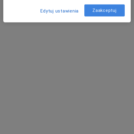
Zaakceptuj
Edytuj ustawienia
Studio Uśmiechu Stomatologia
Mikroskopowa
Stomatologia
558 opinii
Jana Welca 9 / LU 2, Rzeszów
•
Mapa
Konsultacja stomatologiczna
250 zł
lek. dent. Tomasz
Sabina Polańska
lek. dent. Sabina
Kozdroń
Kozdroń
Szczepaniak