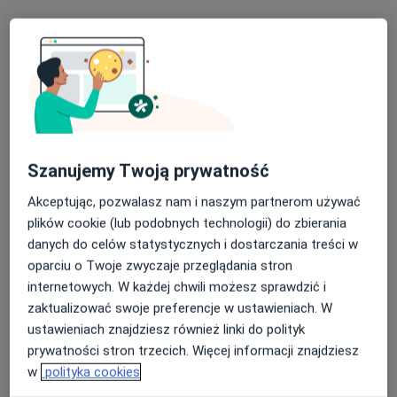
Stomatologia DBDENT
Stomatologia
401 opinii
Architektów 6/1, Rzeszów
•
Mapa
Szanujemy Twoją prywatność
Konsultacja stomatologiczna
od 80 zł
Akceptując, pozwalasz nam i naszym partnerom używać
plików cookie (lub podobnych technologii) do zbierania
danych do celów statystycznych i dostarczania treści w
lek. dent. Nataliia
lek. dent. Łukasz
oparciu o Twoje zwyczaje przeglądania stron
Nazarevych
Pyrchla
stomatolog
stomatolog
internetowych. W każdej chwili możesz sprawdzić i
zaktualizować swoje preferencje w ustawieniach. W
Brak dostępnych specjalistów z wolnymi terminami w tym centrum medycznym.
ustawieniach znajdziesz również linki do polityk
prywatności stron trzecich. Więcej informacji znajdziesz
Pokaż profil
w
polityka cookies