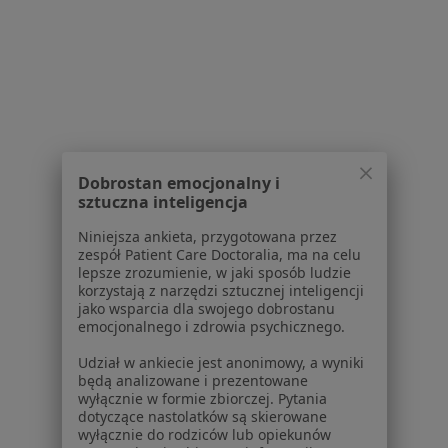
Jak działają wyniki wyszukiwania
Dostępność
O nas
Praca
Rekrutujemy!
Partnerzy
Centrum prasowe
Kontakt
Dobrostan emocjonalny i
Dla pacjentów
sztuczna inteligencja
Lekarze
Niniejsza ankieta, przygotowana przez
Placówki medyczne
zespół Patient Care Doctoralia, ma na celu
lepsze zrozumienie, w jaki sposób ludzie
Pytania i odpowiedzi
korzystają z narzędzi sztucznej inteligencji
Usługi i zabiegi
jako wsparcia dla swojego dobrostanu
Choroby
emocjonalnego i zdrowia psychicznego.
Pomoc
Udział w ankiecie jest anonimowy, a wyniki
Aplikacje mobilne
będą analizowane i prezentowane
Blog dla pacjentów
wyłącznie w formie zbiorczej. Pytania
dotyczące nastolatków są skierowane
Dla profesjonalistów
wyłącznie do rodziców lub opiekunów