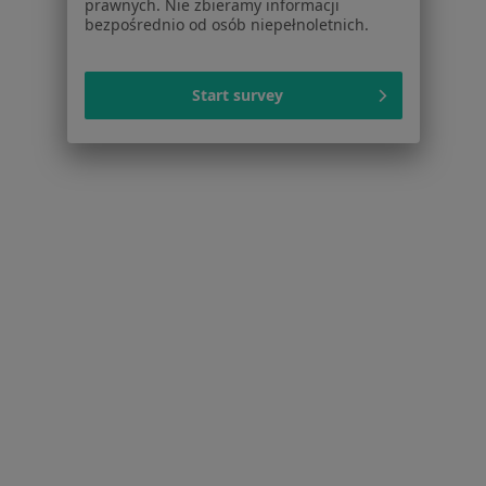
prawnych. Nie zbieramy informacji
Cennik
bezpośrednio od osób niepełnoletnich.
Dla lekarzy
Dla placówek medycznych
Start survey
Noa Notes
nowość
Baza wiedzy
Centrum Pomocy dla Specjalisty
Kontakt
ZnanyLekarz - Strona główna
ZnanyLekarz Sp. z o.o.
ul. Kolejowa 5/7
01-217 Warszawa, Polska
NIP: ⁠7010224868
KRS: ⁠0000347997
REGON: ⁠142276657
Sąd Rejonowy dla m.st. Warszawy w Warszawie XII
Wydział Gospodarczy KRS