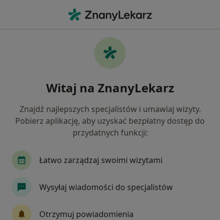
Me
Stomatologia • Brzozów, podkarpackie
Filtry
• 1
Mapa
Stomatologia placówki w Brzozowie
Witaj na ZnanyLekarz
Jak działają wyniki wyszukiwania
Znajdź najlepszych specjalistów i umawiaj wizyty.
Pobierz aplikację, aby uzyskać bezpłatny dostęp do
przydatnych funkcji:
Łatwo zarządzaj swoimi wizytami
Wysyłaj wiadomości do specjalistów
Centrum Medyczne Dębina
·
Więcej
Stomatologia, Kardiologia, Kardiologia dziecięca
Otrzymuj powiadomienia