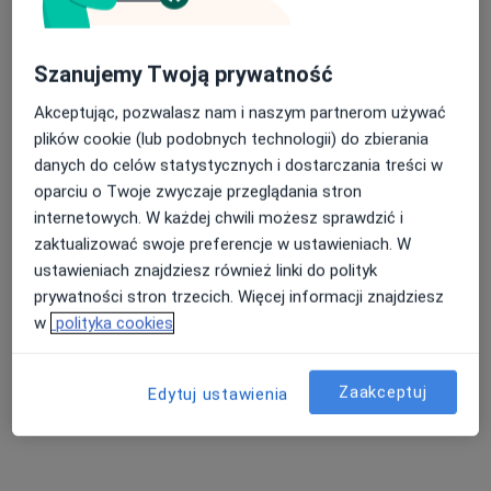
9 opinii
Rzemieślnicza 9, Sanok
•
Mapa
Szanujemy Twoją prywatność
Brak dostępnych specjalistów z wolnymi terminami w tym centrum medycznym.
Akceptując, pozwalasz nam i naszym partnerom używać
Pokaż profil
plików cookie (lub podobnych technologii) do zbierania
danych do celów statystycznych i dostarczania treści w
oparciu o Twoje zwyczaje przeglądania stron
internetowych. W każdej chwili możesz sprawdzić i
zaktualizować swoje preferencje w ustawieniach. W
ustawieniach znajdziesz również linki do polityk
prywatności stron trzecich. Więcej informacji znajdziesz
w
polityka cookies
Samodzielny Publiczny Miejski Zespół
Zaakceptuj
Edytuj ustawienia
Podstawowej Opieki Zdrowotnej w
Sanoku
·
Więcej
Stomatologia, Pediatria, Interna