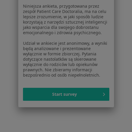
Niniejsza ankieta, przygotowana przez
zespół Patient Care Doctoralia, ma na celu
lepsze zrozumienie, w jaki sposób ludzie
korzystają z narzędzi sztucznej inteligencji
jako wsparcia dla swojego dobrostanu
emocjonalnego i zdrowia psychicznego.
Serwis
Udział w ankiecie jest anonimowy, a wyniki
Regulamin
będą analizowane i prezentowane
wyłącznie w formie zbiorczej. Pytania
Polityka prywatności pacjentów
dotyczące nastolatków są skierowane
Polityka prywatności profesjonalistów
wyłącznie do rodziców lub opiekunów
Polityka prywatności dla profesjonalistów, których
prawnych. Nie zbieramy informacji
bezpośrednio od osób niepełnoletnich.
dane pozyskaliśmy samodzielnie
Polityka cookies
Jak działają wyniki wyszukiwania
Start survey
Dostępność
O nas
Praca
Rekrutujemy!
Partnerzy
Centrum prasowe