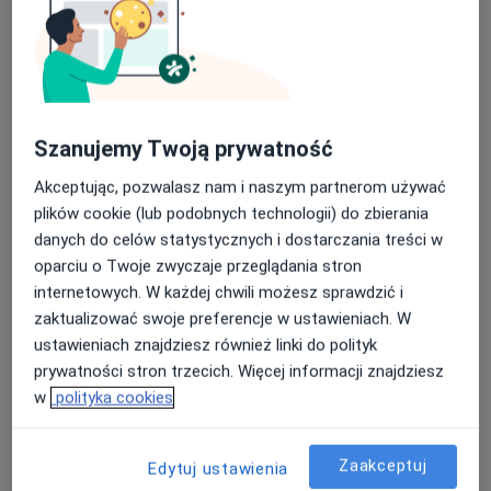
Pokaż profil
Dostępni specjaliści
Szanujemy Twoją prywatność
Specjaliści znajdują się poza Leżajsk, podkarpackie,
Akceptując, pozwalasz nam i naszym partnerom używać
w obszarach bliskich Twojemu wyszukiwaniu.
plików cookie (lub podobnych technologii) do zbierania
danych do celów statystycznych i dostarczania treści w
oparciu o Twoje zwyczaje przeglądania stron
internetowych. W każdej chwili możesz sprawdzić i
zaktualizować swoje preferencje w ustawieniach. W
ustawieniach znajdziesz również linki do polityk
prywatności stron trzecich. Więcej informacji znajdziesz
w
polityka cookies
Stomatologia DBDENT
Stomatologia
Zaakceptuj
Edytuj ustawienia
401 opinii