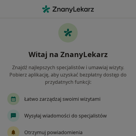
Me
Stomatologia • Leżajsk, podkarpackie
Filtry
• 1
Mapa
Stomatologia placówki w Leżajsku
Witaj na ZnanyLekarz
Jak działają wyniki wyszukiwania
Znajdź najlepszych specjalistów i umawiaj wizyty.
Pobierz aplikację, aby uzyskać bezpłatny dostęp do
przydatnych funkcji:
Łatwo zarządzaj swoimi wizytami
Wysyłaj wiadomości do specjalistów
Centrum Medyczne ANT-MED
·
Więcej
Stomatologia, Medycyna rodzinna, Kardiologia
Otrzymuj powiadomienia