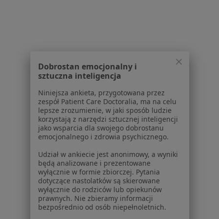
Gminny Samodzielny Publiczny Zaklad
Opieki Zdrowotnej w Pysznicy
Stomatologia, Interna, Medycyna rodzinna
2 opinie
Wolności 320, Pysznica
•
Mapa
Dobrostan emocjonalny i
Brak dostępnych specjalistów z wolnymi terminami w tym centrum medycznym.
sztuczna inteligencja
Pokaż profil
Niniejsza ankieta, przygotowana przez
zespół Patient Care Doctoralia, ma na celu
lepsze zrozumienie, w jaki sposób ludzie
korzystają z narzędzi sztucznej inteligencji
jako wsparcia dla swojego dobrostanu
1
2
emocjonalnego i zdrowia psychicznego.
Udział w ankiecie jest anonimowy, a wyniki
będą analizowane i prezentowane
Strona Główna
Placówki
Stomatologia
Nisko
Zmień miasto
Zmień m
wyłącznie w formie zbiorczej. Pytania
dotyczące nastolatków są skierowane
wyłącznie do rodziców lub opiekunów
prawnych. Nie zbieramy informacji
bezpośrednio od osób niepełnoletnich.