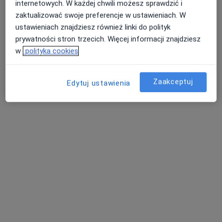
internetowych. W każdej chwili możesz sprawdzić i
zaktualizować swoje preferencje w ustawieniach. W
Strażacka 4, Majdan Królewski
•
Mapa
ustawieniach znajdziesz również linki do polityk
prywatności stron trzecich. Więcej informacji znajdziesz
Konsultacja stomatologiczna
w
polityka cookies
Zaakceptuj
lek. dent. Dominika
lek. dent. Paulina
Edytuj ustawienia
Kowalska-
Kilian
Wasilewska
stomatolog
stomatolog
Brak dostępnych specjalistów z wolnymi terminami w tym centrum medycznym.
Pokaż profil
Inni specjaliści w Twojej okolicy
Obecnie nie ma wolnych miejsc. Sprawdź później