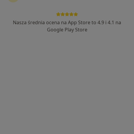
Popiełuszki 24, Stalowa Wola
•
Mapa
Brak dostępnych specjalistów z wolnymi terminami w tym centrum medycznym.
Nasza średnia ocena na App Store to 4.9 i 4.1 na
Pokaż profil
Google Play Store
Przychodnia Stomatologia Medycyna
Stalowa Wola NZOS S.C. K.Musialik,
W.Musialik, D.Olech-Szymańska
·
Więcej
Stomatologia, Chirurgia, Chirurgia naczyniowa
Popiełuszki 2, Stalowa Wola
•
Mapa