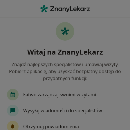
Me
Stomatologia • Nisko, podkarpackie
Filtry
• 1
Mapa
Stomatologia placówki w Nisku
Witaj na ZnanyLekarz
Jak działają wyniki wyszukiwania
Znajdź najlepszych specjalistów i umawiaj wizyty.
Pobierz aplikację, aby uzyskać bezpłatny dostęp do
przydatnych funkcji:
Łatwo zarządzaj swoimi wizytami
Wysyłaj wiadomości do specjalistów
Przychodnia w Stalowej Woli
Stomatologia
Otrzymuj powiadomienia