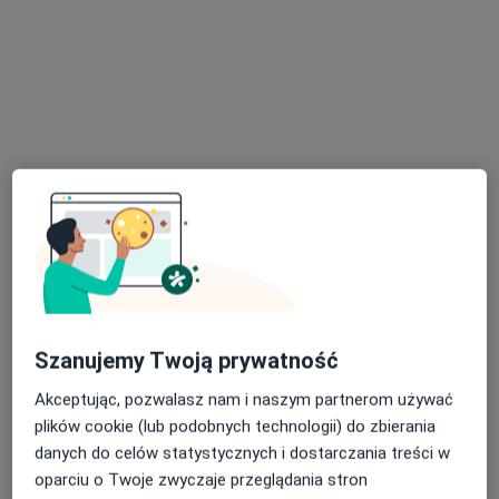
Dostępni specjaliści
Specjaliści znajdują się poza Nisko, podkarpackie, w
obszarach bliskich Twojemu wyszukiwaniu.
Szanujemy Twoją prywatność
Dontica
Akceptując, pozwalasz nam i naszym partnerom używać
·
Więcej
Stomatologia, Chirurgia stomatologiczna, Protetyka
plików cookie (lub podobnych technologii) do zbierania
14 opinii
danych do celów statystycznych i dostarczania treści w
oparciu o Twoje zwyczaje przeglądania stron
Adres 1
Adres 2