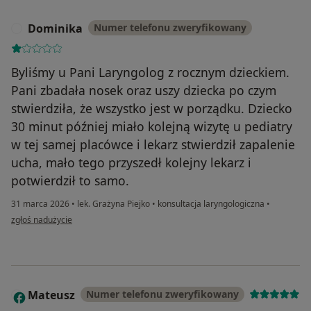
Dominika
Numer telefonu zweryfikowany
D
Byliśmy u Pani Laryngolog z rocznym dzieckiem.
Pani zbadała nosek oraz uszy dziecka po czym
stwierdziła, że wszystko jest w porządku. Dziecko
30 minut później miało kolejną wizytę u pediatry
w tej samej placówce i lekarz stwierdził zapalenie
ucha, mało tego przyszedł kolejny lekarz i
potwierdził to samo.
31 marca 2026
•
lek. Grażyna Piejko
•
konsultacja laryngologiczna
•
w opinii użytkownika Dominika
zgłoś nadużycie
Mateusz
Numer telefonu zweryfikowany
M