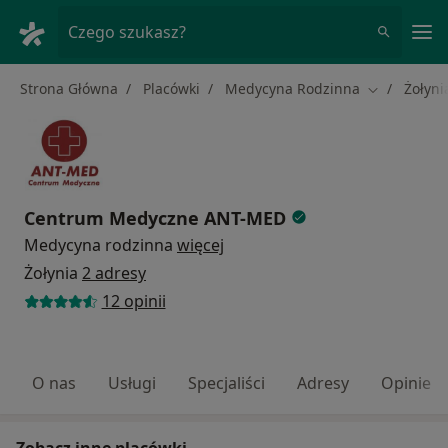
Me
Czego szukasz?
Strona Główna
Placówki
Medycyna Rodzinna
Żołyni
Zmień mias
Centrum Medyczne ANT-MED
Medycyna rodzinna
więcej
Żołynia
2 adresy
12 opinii
O nas
Usługi
Specjaliści
Adresy
Opinie
Zobacz inne placówki