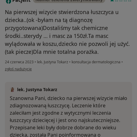
Pacjent
Na pierwszej wizycie stwierdzona łuszczyca u
dziecka..(ok -byłam na tą diagnozę
przygotowana)Dostaliśmy tak chemiczne
środki..sterydy … i masc za 150zł.Ta masc
wylądowała w koszu,dziecko nie pozwoli jej użyć.
(tak piecze)Dla mnie totalna porażka.
24 czerwca 2023
•
lek. Justyna Tokarz
•
konsultacja dermatologiczna
•
w opinii użytkownika Pacjent
zgłoś nadużycie
lek. Justyna Tokarz
Szanowna Pani, dziecko na pierwszej wizycie miało
zdiagnozowaną łuszczycę. Leczenie które
zaleciłam jest zgodne z wytycznymi leczenia
łuszczycy dziecięcej i jest ono najskuteczniejsze.
Przepisane leki były dobrze dobrane do wieku
dziecka, została Pani poinformowana o