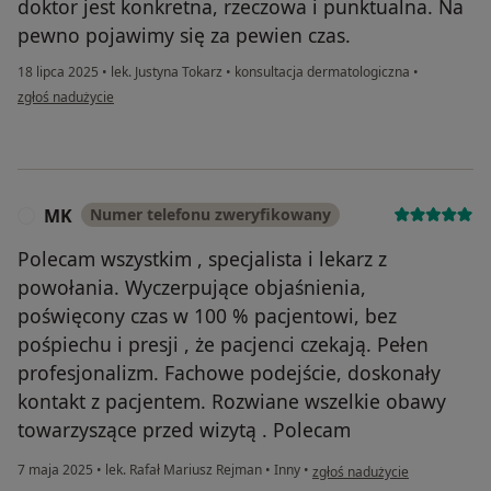
doktor jest konkretna, rzeczowa i punktualna. Na
pewno pojawimy się za pewien czas.
18 lipca 2025
•
lek. Justyna Tokarz
•
konsultacja dermatologiczna
•
w opinii użytkownika P.G.
zgłoś nadużycie
MK
Numer telefonu zweryfikowany
M
Polecam wszystkim , specjalista i lekarz z
powołania. Wyczerpujące objaśnienia,
poświęcony czas w 100 % pacjentowi, bez
pośpiechu i presji , że pacjenci czekają. Pełen
profesjonalizm. Fachowe podejście, doskonały
kontakt z pacjentem. Rozwiane wszelkie obawy
towarzyszące przed wizytą . Polecam
w opinii użytkownika MK
7 maja 2025
•
lek. Rafał Mariusz Rejman
•
Inny
•
zgłoś nadużycie