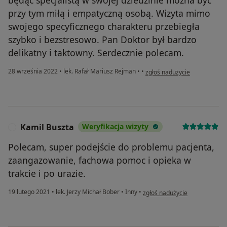
będąc specjalistą w swojej dziedzinie można być
przy tym miłą i empatyczną osobą. Wizyta mimo
swojego specyficznego charakteru przebiegła
szybko i bezstresowo. Pan Doktor był bardzo
delikatny i taktowny. Serdecznie polecam.
w opinii użytkownika cacy74
28 września 2022
•
lek. Rafał Mariusz Rejman
•
•
zgłoś nadużycie
Kamil Buszta
Weryfikacja wizyty
K
Polecam, super podejście do problemu pacjenta,
zaangazowanie, fachowa pomoc i opieka w
trakcie i po urazie.
w opinii użytkownika Kamil Bu
19 lutego 2021
•
lek. Jerzy Michał Bober
•
Inny
•
zgłoś nadużycie