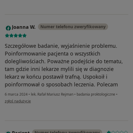
Joanna W.
Numer telefonu zweryfikowany
J
Szczegółowe badanie, wyjaśnienie problemu.
Poinformowanie pacjenta o wszystkich
dolegliwościach. Poważne podejście do tematu,
tam gdzie inni lekarze mylili się w diagnozie
lekarz w końcu postawił trafną. Uspokoił i
poinformował o sposobach leczenia. Polecam
6 marca 2024
•
lek. Rafał Mariusz Rejman
•
badania proktologiczne
•
w opinii użytkownika Joanna W.
zgłoś nadużycie
Numer telefonu zweryfikowany