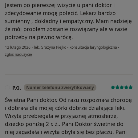
Jestem po pierwszej wizycie u pani doktor i
zdecydowanie mogę polecić. Lekarz bardzo
sumienny , dokładny i empatyczny. Mam nadzieję
że mój problem zostanie rozwiązany ale w razie
potrzeby na pewno wrócę.
12 lutego 2026
•
lek. Grażyna Piejko
•
konsultacja laryngologiczna
•
w opinii użytkownika Mateusz
zgłoś nadużycie
P.G.
Numer telefonu zweryfikowany
P
Świetna Pani doktor. Od razu rozpoznała chorobę
i dobrała dla mojej córki dobrze działające leki.
Wizyta przebiegała w przyjaznej atmosferze,
dziecko poniżej 2 r. ż.. Pani Doktor świetnie do
niej zagadała i wizyta obyła się bez płaczu. Pani