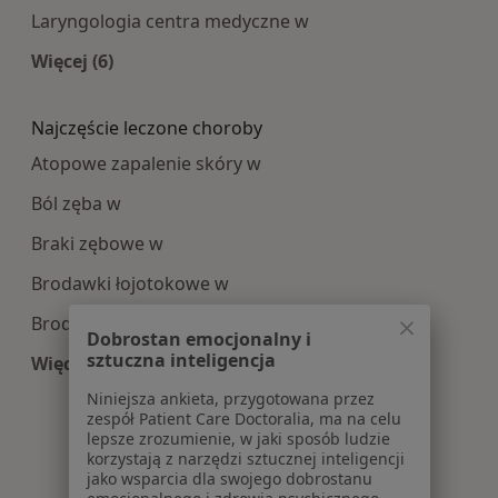
Laryngologia centra medyczne w
Więcej (6)
Więcej w kategorii: Najpopularniesze centra m
Najczęście leczone choroby
Atopowe zapalenie skóry w
Ból zęba w
Braki zębowe w
Brodawki łojotokowe w
Brodawki wirusowe w
Dobrostan emocjonalny i
sztuczna inteligencja
Więcej (6)
Więcej w kategorii: Najczęście leczone choroby
Niniejsza ankieta, przygotowana przez
zespół Patient Care Doctoralia, ma na celu
lepsze zrozumienie, w jaki sposób ludzie
korzystają z narzędzi sztucznej inteligencji
jako wsparcia dla swojego dobrostanu