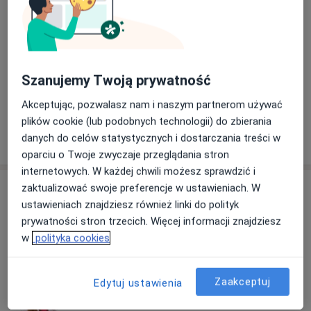
histopatologicznym
500 zł
Konsultacja dermatologiczna dzieci
Szanujemy Twoją prywatność
230 zł
Akceptując, pozwalasz nam i naszym partnerom używać
plików cookie (lub podobnych technologii) do zbierania
danych do celów statystycznych i dostarczania treści w
W jaki sposób ustalane są ceny?
oparciu o Twoje zwyczaje przeglądania stron
internetowych. W każdej chwili możesz sprawdzić i
Specjaliści
zaktualizować swoje preferencje w ustawieniach. W
ustawieniach znajdziesz również linki do polityk
prywatności stron trzecich. Więcej informacji znajdziesz
Dermatolog
w
polityka cookies
lek. Justyna Tokarz
Zaakceptuj
Edytuj ustawienia
Dermatolog, Dermatolog dziecięcy