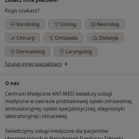
Kogo szukasz?
Kardiolog
Urolog
Neurolog
Chirurg
Ortopeda
Dietetyk
Dermatolog
Laryngolog
Szukaj innej specjalizacji
O nas
Centrum Medyczne ANT-MED świadczy usługi
medyczne w zakresie podstawowej opieki zdrowotnej,
ambulatoryjnej, opieki specjalistycznej, diagnostyki
laboratoryjnej i obrazowej.
Świadczymy usługi medyczne dla pacjentów
ubezpieczonych w Narodowym Funduszu Zdrowia