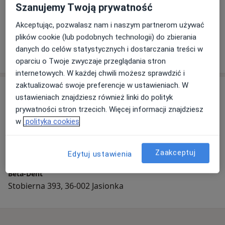
Szanujemy Twoją prywatność
lek. dent. Bernadeta Niemiec-Waltoś
Akceptując, pozwalasz nam i naszym partnerom używać
Stomatolog
plików cookie (lub podobnych technologii) do zbierania
1 opinia
danych do celów statystycznych i dostarczania treści w
oparciu o Twoje zwyczaje przeglądania stron
internetowych. W każdej chwili możesz sprawdzić i
zaktualizować swoje preferencje w ustawieniach. W
Adres
ustawieniach znajdziesz również linki do polityk
prywatności stron trzecich. Więcej informacji znajdziesz
w
polityka cookies
Powiększ mapę
Zaakceptuj
Edytuj ustawienia
Beta-Dent
Stobierna 393, 36-002 Jasionka