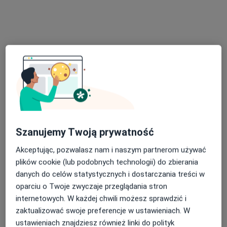
Ul. Pałuków 2 lok. U10, Warszawa
•
Mapa
Konsultacja stomatologiczna
od 180 zł
dr n. med. Jakub
lek. dent. Monika
lek. dent. Sandra
Okulski
Stępniewska
Grela
stomatolog
stomatolog
stomatolog
Brak dostępnych specjalistów z wolnymi terminami w tym centrum medycznym.
Szanujemy Twoją prywatność
Pokaż profil
Akceptując, pozwalasz nam i naszym partnerom używać
plików cookie (lub podobnych technologii) do zbierania
danych do celów statystycznych i dostarczania treści w
oparciu o Twoje zwyczaje przeglądania stron
internetowych. W każdej chwili możesz sprawdzić i
zaktualizować swoje preferencje w ustawieniach. W
ustawieniach znajdziesz również linki do polityk