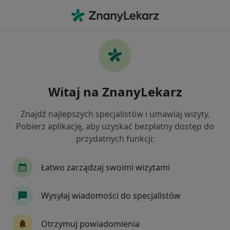
Me
Stomatologia • Pomiechówek, mazowieckie
Filtry
• 1
Ubezpieczenie
Map
Stomatologia placówki w Pomiechówku
Witaj na ZnanyLekarz
Jak działają wyniki wyszukiwania
Znajdź najlepszych specjalistów i umawiaj wizyty.
Pobierz aplikację, aby uzyskać bezpłatny dostęp do
Wybierz swoje ubezpieczenie
przydatnych funkcji:
Łatwo zarządzaj swoimi wizytami
Wysyłaj wiadomości do specjalistów
Otrzymuj powiadomienia