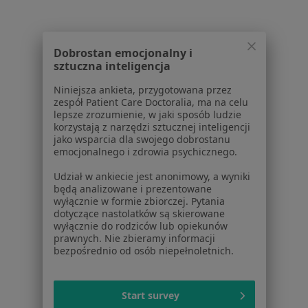
Stomatologia, Interna, Medycyna pracy
Bohaterów Modlina 48, Nowy Dwór Mazowiecki
•
Mapa
Dobrostan emocjonalny i
Brak dostępnych specjalistów z wolnymi terminami w tym centrum medycznym.
sztuczna inteligencja
Pokaż profil
Niniejsza ankieta, przygotowana przez
zespół Patient Care Doctoralia, ma na celu
lepsze zrozumienie, w jaki sposób ludzie
korzystają z narzędzi sztucznej inteligencji
jako wsparcia dla swojego dobrostanu
emocjonalnego i zdrowia psychicznego.
Udział w ankiecie jest anonimowy, a wyniki
będą analizowane i prezentowane
wyłącznie w formie zbiorczej. Pytania
dotyczące nastolatków są skierowane
wyłącznie do rodziców lub opiekunów
prawnych. Nie zbieramy informacji
Centrum Dentystyczne Janusz Pomaski
bezpośrednio od osób niepełnoletnich.
Stomatologia
Stefana Batorego 6, Legionowo
•
Mapa
Start survey