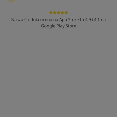
Family Dent
Stomatologia
Nasza średnia ocena na App Store to 4.9 i 4.1 na
176 opinii
Google Play Store
ul. Jana III Sobieskiego 27, Legionowo
•
Mapa
Konsultacja stomatologiczna
100 zł
Brak dostępnych specjalistów z wolnymi terminami w tym centrum medycznym.
Pokaż profil
Dostępni specjaliści
Specjaliści znajdują się poza Pomiechówek,
mazowieckie, w obszarach bliskich Twojemu
wyszukiwaniu.