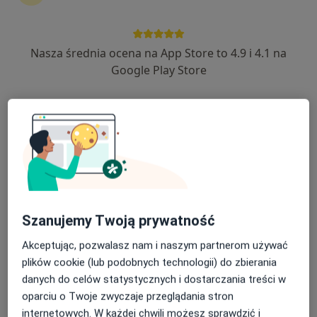
Adres 1
Adres 2
Nasza średnia ocena na App Store to 4.9 i 4.1 na
Dębowa 21, Lipno
•
Mapa
Google Play Store
Brak dostępnych specjalistów z wolnymi terminami w tym centrum medycznym.
Pokaż profil
Szanujemy Twoją prywatność
Akceptując, pozwalasz nam i naszym partnerom używać
plików cookie (lub podobnych technologii) do zbierania
Lekarze Rodzinni Tokarczyk i Wspólnicy w
danych do celów statystycznych i dostarczania treści w
Lipnie
oparciu o Twoje zwyczaje przeglądania stron
·
Więcej
Stomatologia, Medycyna rodzinna, Chirurgia
internetowych. W każdej chwili możesz sprawdzić i