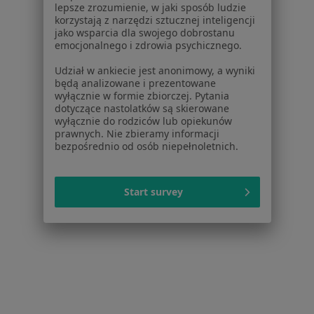
Cennik
lepsze zrozumienie, w jaki sposób ludzie
Dla lekarzy
korzystają z narzędzi sztucznej inteligencji
jako wsparcia dla swojego dobrostanu
Dla placówek medycznych
emocjonalnego i zdrowia psychicznego.
Noa Notes
nowość
Baza wiedzy
Udział w ankiecie jest anonimowy, a wyniki
będą analizowane i prezentowane
Centrum Pomocy dla Specjalisty
wyłącznie w formie zbiorczej. Pytania
dotyczące nastolatków są skierowane
Kontakt
wyłącznie do rodziców lub opiekunów
ZnanyLekarz - Strona główna
prawnych. Nie zbieramy informacji
bezpośrednio od osób niepełnoletnich.
ZnanyLekarz Sp. z o.o.
ul. Kolejowa 5/7
01-217 Warszawa, Polska
Start survey
NIP: ⁠7010224868
KRS: ⁠0000347997
REGON: ⁠142276657
Sąd Rejonowy dla m.st. Warszawy w Warszawie XII
Wydział Gospodarczy KRS