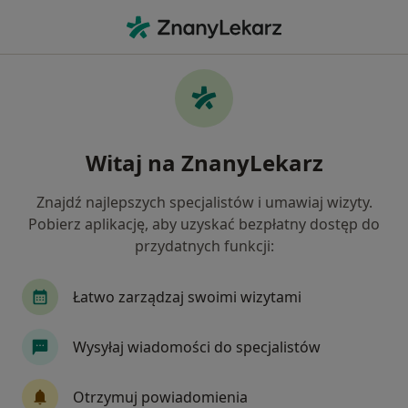
Me
Stomatologia • Lipno, kujawsko-pomorskie
Filtry
• 1
Mapa
Stomatologia placówki w Lipnie
Witaj na ZnanyLekarz
Jak działają wyniki wyszukiwania
Znajdź najlepszych specjalistów i umawiaj wizyty.
Pobierz aplikację, aby uzyskać bezpłatny dostęp do
przydatnych funkcji:
Łatwo zarządzaj swoimi wizytami
Wysyłaj wiadomości do specjalistów
Wimed w Lipnie
·
Więcej
Stomatologia, Interna, Kardiologia
Otrzymuj powiadomienia