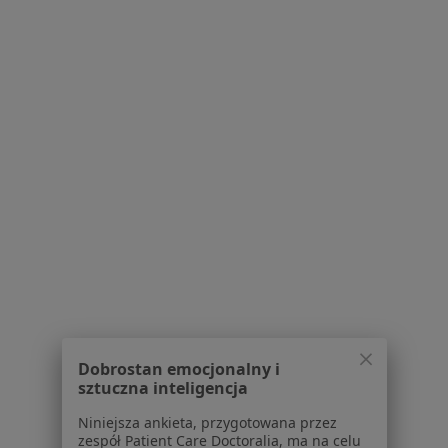
Dostępność
O nas
Praca
Rekrutujemy!
Partnerzy
Centrum prasowe
Kontakt
Dla pacjentów
Lekarze
Placówki medyczne
Pytania i odpowiedzi
Usługi i zabiegi
Choroby
Pomoc
Aplikacje mobilne
Dobrostan emocjonalny i
Blog dla pacjentów
sztuczna inteligencja
Dla profesjonalistów
Niniejsza ankieta, przygotowana przez
zespół Patient Care Doctoralia, ma na celu