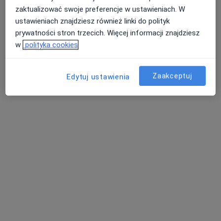
0 opinii
zaktualizować swoje preferencje w ustawieniach. W
Kościuszki 5, Lipno
•
Mapa
ustawieniach znajdziesz również linki do polityk
prywatności stron trzecich. Więcej informacji znajdziesz
Konsultacja stomatologiczna
w
polityka cookies
Brak dostępnych specjalistów z wolnymi terminami w tym centrum medycznym.
Pokaż profil
Zaakceptuj
Edytuj ustawienia
Ośrodek Zdrowia
Stomatologia
Starowiejska 10, Wielgie
•
Mapa