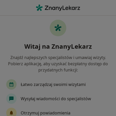
Me
Stomatologia • Ciechocinek, kujawsko-pomorskie
Filtry
• 1
Ubezpieczenie
Map
Stomatologia placówki w Ciechocinku
Witaj na ZnanyLekarz
Jak działają wyniki wyszukiwania
Znajdź najlepszych specjalistów i umawiaj wizyty.
Pobierz aplikację, aby uzyskać bezpłatny dostęp do
Wybierz swoje ubezpieczenie
przydatnych funkcji:
Łatwo zarządzaj swoimi wizytami
Wysyłaj wiadomości do specjalistów
Otrzymuj powiadomienia