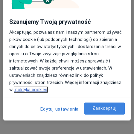
Stomatologia, Chirurgia stomatologiczna, Stomatologia
·
Więcej
dziecięca
207 opinii
Szanujemy Twoją prywatność
Dworcowa 1a, Toruń
•
Mapa
Akceptując, pozwalasz nam i naszym partnerom używać
plików cookie (lub podobnych technologii) do zbierania
Konsultacja stomatologiczna
200 zł
danych do celów statystycznych i dostarczania treści w
Brak dostępnych specjalistów z wolnymi terminami w tym centrum medycznym.
oparciu o Twoje zwyczaje przeglądania stron
internetowych. W każdej chwili możesz sprawdzić i
Pokaż profil
zaktualizować swoje preferencje w ustawieniach. W
ustawieniach znajdziesz również linki do polityk
prywatności stron trzecich. Więcej informacji znajdziesz
w
polityka cookies
Zaakceptuj
Edytuj ustawienia
Centrum Medyczne LUX MED - Toruń, ul.