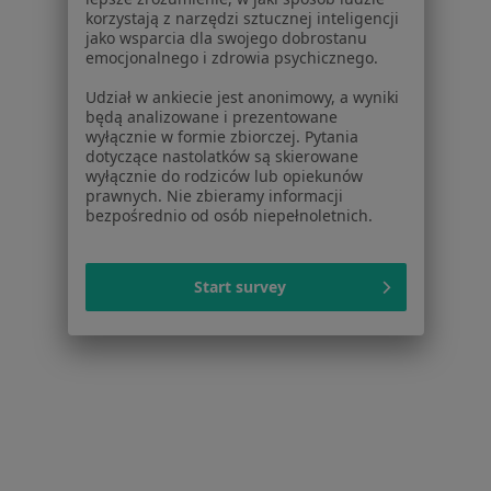
Warszawska 20, Toruń
•
Mapa
korzystają z narzędzi sztucznej inteligencji
Badania stomatologiczne
od 50 zł
jako wsparcia dla swojego dobrostanu
emocjonalnego i zdrowia psychicznego.
Pokaż więcej usług
Udział w ankiecie jest anonimowy, a wyniki
Brak dostępnych specjalistów z wolnymi terminami w tym centrum medycznym.
będą analizowane i prezentowane
wyłącznie w formie zbiorczej. Pytania
Pokaż profil
dotyczące nastolatków są skierowane
wyłącznie do rodziców lub opiekunów
prawnych. Nie zbieramy informacji
bezpośrednio od osób niepełnoletnich.
1
2
3
Start survey
Strona Główna
Placówki
Stomatologia
Zmień miasto
Ciechocinek
Zmień miasto