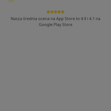
Bezpieczne płatności
Centrum Stomatologii Dentus
Nasza średnia ocena na App Store to 4.9 i 4.1 na
·
Stomatologia, Ortodoncja, Chirurgia stomatologiczna
Google Play Store
Więcej
1227 opinii
Adres 1
Adres 2
Władysława Dziewulskiego 29B, Toruń
•
Mapa
Konsultacja stomatologiczna
250 zł
Pokaż więcej usług
lek. dent. Magdalena
lek. dent. Bartosz
lek. dent. Krzysztof
Kudlińska
Koralewski
Piśko
stomatolog
chirurg
stomatolog
stomatologiczny