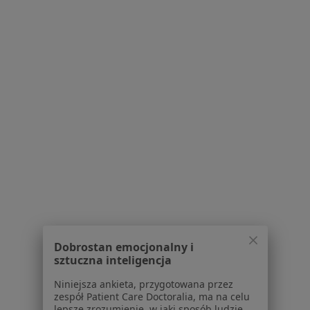
Stomatologia, Chirurgia, Medycyna rodzinna
Zbrachlin 13, Waganiec
•
Mapa
Brak dostępnych specjalistów z wolnymi terminami w tym centrum medycznym.
Pokaż profil
Dobrostan emocjonalny i
Civis Vita Stomatologia
sztuczna inteligencja
Stomatologia, Chirurgia szczękowa, Stomatologia dziecięca
Niniejsza ankieta, przygotowana przez
44 opinie
zespół Patient Care Doctoralia, ma na celu
lepsze zrozumienie, w jaki sposób ludzie