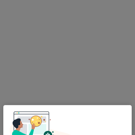
lek. dent. Maryia
lek. dent. Marcin
Sonchyk
Kowalczuk
stomatolog
protetyk
stomatologiczny
Brak dostępnych specjalistów z wolnymi terminami w tym centrum medycznym.
Pokaż profil
Stępkowski Dental Studio