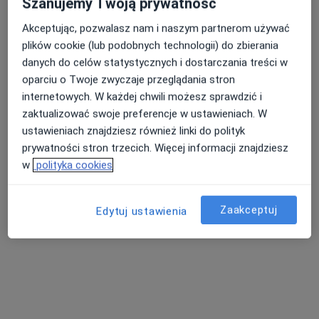
Szanujemy Twoją prywatność
Akceptując, pozwalasz nam i naszym partnerom używać
plików cookie (lub podobnych technologii) do zbierania
Nasza średnia ocena na App Store to 4.9 i 4.1 na
danych do celów statystycznych i dostarczania treści w
Nie znaleźliśmy specjalistów spełniających
Google Play Store
oparciu o Twoje zwyczaje przeglądania stron
podane kryteria
internetowych. W każdej chwili możesz sprawdzić i
zaktualizować swoje preferencje w ustawieniach. W
Spróbuj zmienić wybraną lokalizację lub wypróbuj
ustawieniach znajdziesz również linki do polityk
konsultacje online ze specjalistami z całego kraju.
prywatności stron trzecich. Więcej informacji znajdziesz
w
polityka cookies
Zmień lokalizację
Zaakceptuj
Poszukaj konsultacji online
Edytuj ustawienia