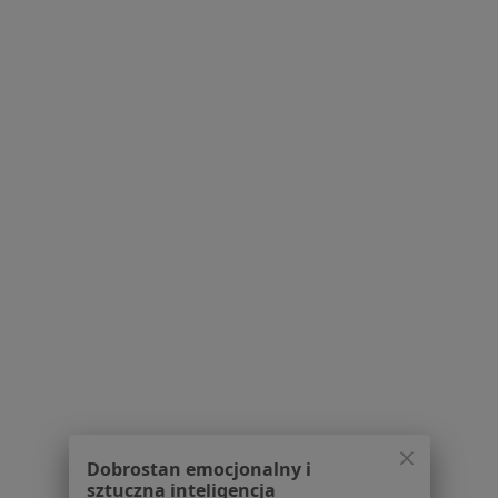
Pytania i odpowiedzi
Usługi i zabiegi
Choroby
Pomoc
Aplikacje mobilne
Blog dla pacjentów
Dla profesjonalistów
Cennik
Dla lekarzy
Dla placówek medycznych
Noa Notes
nowość
Baza wiedzy
Centrum Pomocy dla Specjalisty
Kontakt
ZnanyLekarz - Strona główna
ZnanyLekarz Sp. z o.o.
Dobrostan emocjonalny i
ul. Kolejowa 5/7
sztuczna inteligencja