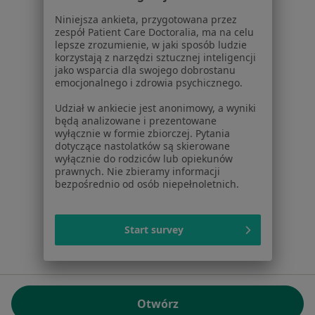
01-217 Warszawa, Polska
Niniejsza ankieta, przygotowana przez
zespół Patient Care Doctoralia, ma na celu
NIP: ⁠7010224868
lepsze zrozumienie, w jaki sposób ludzie
KRS: ⁠0000347997
korzystają z narzędzi sztucznej inteligencji
REGON: ⁠142276657
jako wsparcia dla swojego dobrostanu
emocjonalnego i zdrowia psychicznego.
Sąd Rejonowy dla m.st. Warszawy w Warszawie XII
Udział w ankiecie jest anonimowy, a wyniki
Wydział Gospodarczy KRS
będą analizowane i prezentowane
wyłącznie w formie zbiorczej. Pytania
Facebook
otwiera się w nowej karcie
dotyczące nastolatków są skierowane
wyłącznie do rodziców lub opiekunów
prawnych. Nie zbieramy informacji
bezpośrednio od osób niepełnoletnich.
otwiera się w nowej karcie
otwiera się w nowej karcie
otwiera się w nowej karcie
otwiera się w nowej karci
otwiera się
otwi
Polska
,
Türkiye
,
España
,
Italia
,
Deutschland
,
Česko
,
otwiera się w nowej karcie
otwiera się w nowej karcie
otwiera się w nowej karcie
otwiera się w nowej kar
otwiera się 
otwier
Portugal
,
México
,
Chile
,
Brasil
,
Argentina
,
Perú
,
Start survey
otwiera się w nowej karc
Colombia
Płatności kartą
ROZPORZĄDZENIE (UE) 2022/2065 (DSA) art. 24:
Otwórz