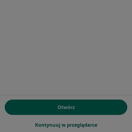
Frodent
Stomatologia
Rojna 25, Łódź
•
Mapa
Brak dostępnych specjalistów z wolnymi terminami w tym centrum medycznym.
Pokaż profil
Otwórz
Mikomed
·
Więcej
Stomatologia, Chirurgia, Interna
Kontynuuj w przeglądarce
39 opinii