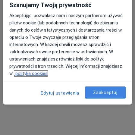
Szanujemy Twoją prywatność
Akceptując, pozwalasz nam i naszym partnerom używać
Bezpieczne płatności
plików cookie (lub podobnych technologii) do zbierania
Stomatologia Jaroch
danych do celów statystycznych i dostarczania treści w
·
Więcej
Stomatologia, Stomatologia dziecięca, Protetyka
oparciu o Twoje zwyczaje przeglądania stron
818 opinii
internetowych. W każdej chwili możesz sprawdzić i
Storczykowa 7, Łódź
•
Mapa
zaktualizować swoje preferencje w ustawieniach. W
ustawieniach znajdziesz również linki do polityk
Konsultacja stomatologiczna dzieci
od 150 zł
prywatności stron trzecich. Więcej informacji znajdziesz
Pokaż więcej usług
w
polityka cookies
Zaakceptuj
Edytuj ustawienia
lek. dent. Jan Jaroch
lek. dent. Aleksandra
lek. dent. Adrianna
stomatolog
Sochacka
Kot
stomatolog
stomatolog
Brak dostępnych specjalistów z wolnymi terminami w tym centrum medycznym.
Pokaż profil