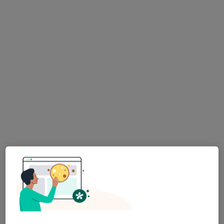
lek. Marta Małecka
stomatolog
Brak dostępnych specjalistów z wolnymi terminami w tym centrum medycznym.
Pokaż profil
Dostępni specjaliści
Specjaliści znajdują się poza Aleksandrów Łódzki,
łódzkie, w obszarach bliskich Twojemu
wyszukiwaniu.