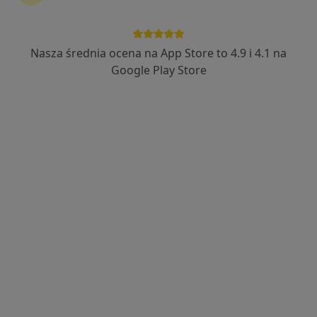
268 opinii
ul. Złotno 34, Łódź
•
Mapa
Nasza średnia ocena na App Store to 4.9 i 4.1 na
Konsultacja stomatologiczna
od 200 zł
Google Play Store
Pokaż więcej usług
lek. dent. Mateusz
Janiec
stomatolog
Brak dostępnych specjalistów z wolnymi terminami w tym centrum medycznym.
Pokaż profil