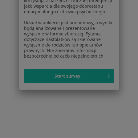
korzystają z narzędzi sztucznej inteligencji
Pokaż więcej usług
jako wsparcia dla swojego dobrostanu
emocjonalnego i zdrowia psychicznego.
Udział w ankiecie jest anonimowy, a wyniki
dr n. med. Łukasz
Monika Cłapa
będą analizowane i prezentowane
Konopka
stomatolog
wyłącznie w formie zbiorczej. Pytania
stomatolog
dotyczące nastolatków są skierowane
wyłącznie do rodziców lub opiekunów
Brak dostępnych specjalistów z wolnymi terminami w tym centrum medycznym.
prawnych. Nie zbieramy informacji
bezpośrednio od osób niepełnoletnich.
Pokaż profil
Start survey
Inni specjaliści w Twojej okolicy
Obecnie nie ma wolnych miejsc. Sprawdź później
nowe oferty.