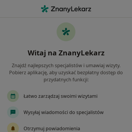
Me
Stomatologia • Aleksandrów Łódzki, łódzkie
Filtry
• 1
Mapa
Stomatologia placówki w Aleksandrowie
Witaj na ZnanyLekarz
Łódzkim
Jak działają wyniki wyszukiwania
Znajdź najlepszych specjalistów i umawiaj wizyty.
Pobierz aplikację, aby uzyskać bezpłatny dostęp do
przydatnych funkcji:
Łatwo zarządzaj swoimi wizytami
Wysyłaj wiadomości do specjalistów
JMC Stomatologia Łódź
Otrzymuj powiadomienia
·
Więcej
Stomatologia, Protetyka, Chirurgia stomatologiczna