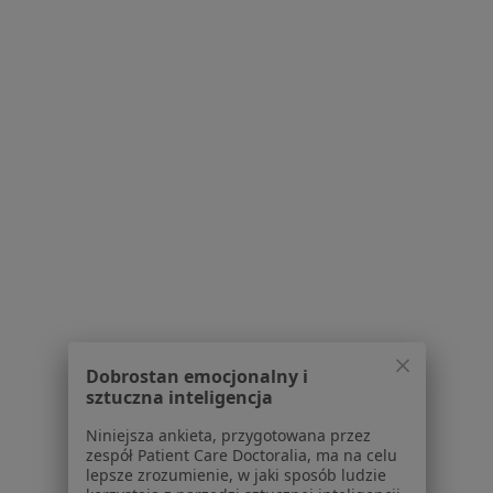
Zobacz wszystkich 7 specjalistów
Brak dostępnych specjalistów z wolnymi terminami w tym centrum medycznym.
Pokaż profil
Dentest Clinic
·
Więcej
Stomatologia, Chirurgia stomatologiczna, Protetyka
Dobrostan emocjonalny i
237 opinii
sztuczna inteligencja
Sobolowa 2, Łódź
•
Mapa
Niniejsza ankieta, przygotowana przez
zespół Patient Care Doctoralia, ma na celu
Konsultacja stomatologiczna
od 100 zł
lepsze zrozumienie, w jaki sposób ludzie