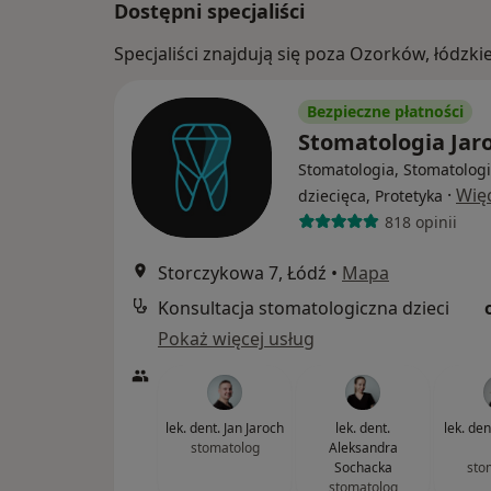
Dostępni specjaliści
Specjaliści znajdują się poza Ozorków, łódzk
Bezpieczne płatności
Stomatologia Jar
Stomatologia, Stomatolog
·
Wię
dziecięca, Protetyka
818 opinii
Storczykowa 7, Łódź
•
Mapa
Konsultacja stomatologiczna dzieci
Pokaż więcej usług
lek. dent. Jan Jaroch
lek. dent.
lek. de
stomatolog
Aleksandra
Sochacka
sto
stomatolog