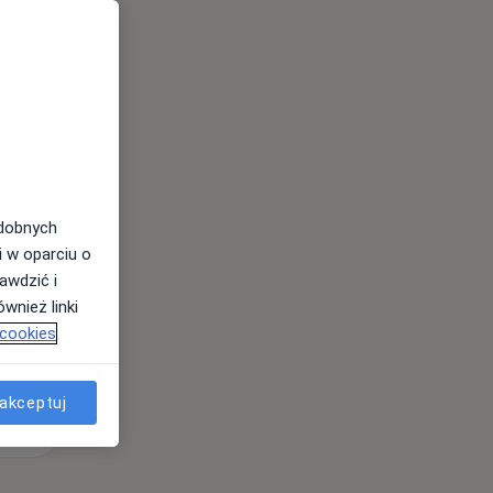
Wt,
Śr,
Czw,
11 Sie
12 Sie
13 Sie
odobnych
i w oparciu o
awdzić i
wnież linki
 cookies
akceptuj