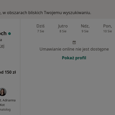
ie, w obszarach bliskich Twojemu wyszukiwaniu.
Dziś
Jutro
Ndz,
Pon,
7 Sie
8 Sie
9 Sie
10 Sie
och
ia
cej
Umawianie online nie jest dostępne
Pokaż profil
od 150 zł
nt. Adrianna
Kot
matolog