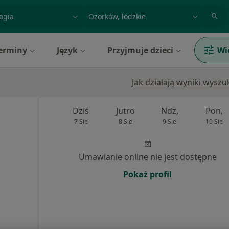
acja, badanie lub nazwisko
miasto lub dzielnica
erminy
Język
Przyjmuje dzieci
Wi
Jak działają wyniki wysz
Dziś
Jutro
Ndz,
Pon,
7 Sie
8 Sie
9 Sie
10 Sie
Umawianie online nie jest dostępne
Pokaż profil