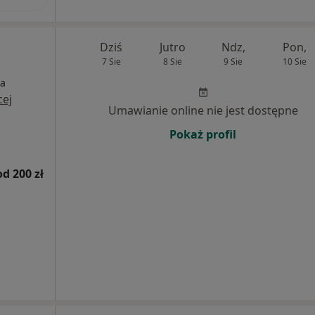
Dziś
Jutro
Ndz,
Pon,
7 Sie
8 Sie
9 Sie
10 Sie
ia
cej
Umawianie online nie jest dostępne
Pokaż profil
od 200 zł