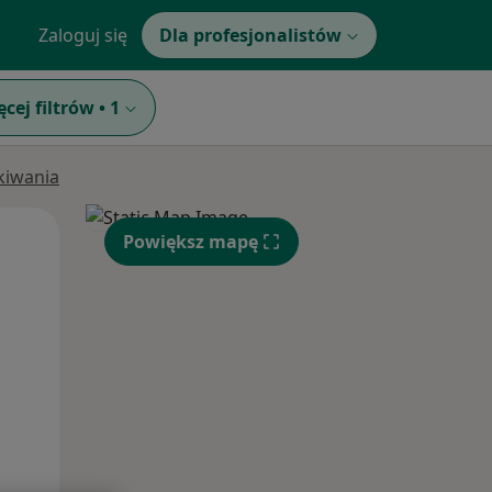
Zaloguj się
Dla profesjonalistów
ęcej filtrów
•
1
ukiwania
Wt,
Śr,
Czw,
Powiększ mapę
11 Sie
12 Sie
13 Sie