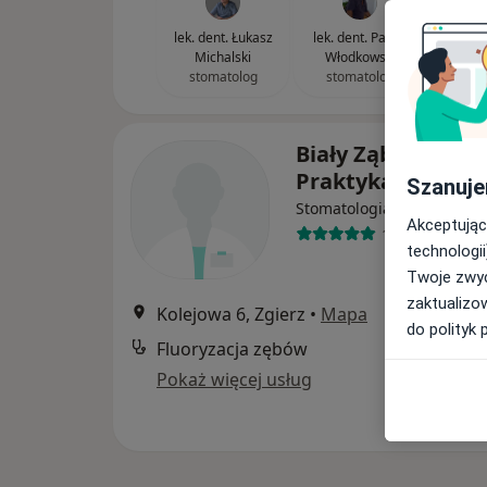
lek. dent. Łukasz
lek. dent. Paweł
Michalski
Włodkowski
stomatolog
stomatolog
Biały Ząbek Pryw
Praktyka
Szanuje
Stomatologia
Akceptując
128 opinii
technologii
Twoje zwyc
zaktualizo
Kolejowa 6, Zgierz
•
Mapa
do polityk 
Fluoryzacja zębów
Pokaż więcej usług