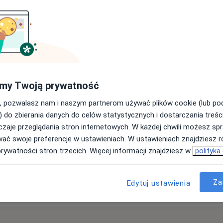
atna
Dziś
Jutro
Ndz,
Pon,
7 Sie
8 Sie
9 Sie
10 Sie
my Twoją prywatność
, pozwalasz nam i naszym partnerom używać plików cookie (lub p
Umawianie online nie jest dostępne
) do zbierania danych do celów statystycznych i dostarczania treśc
zaje przeglądania stron internetowych. W każdej chwili możesz spr
Pokaż profil
wać swoje preferencje w ustawieniach. W ustawieniach znajdziesz ró
prywatności stron trzecich. Więcej informacji znajdziesz w
polityka
Za
Edytuj ustawienia