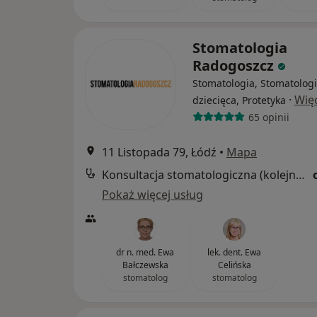
Stomatologia
Radogoszcz
Stomatologia, Stomatolog
·
Wię
dziecięca, Protetyka
65 opinii
11 Listopada 79, Łódź
•
Mapa
Konsultacja stomatologiczna (kolejna wizyta)
Pokaż więcej usług
dr n. med. Ewa
lek. dent. Ewa
Bałczewska
Celińska
stomatolog
stomatolog