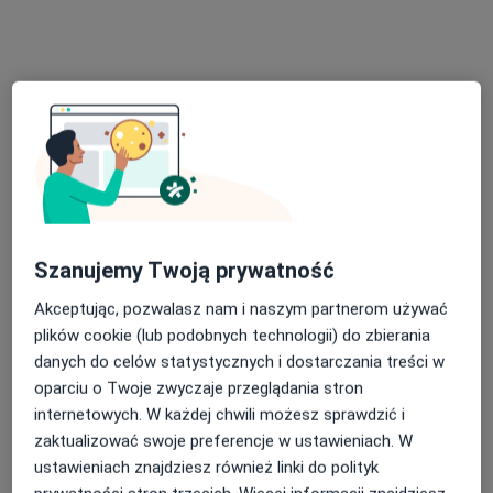
Adres 1
Adres 2
Adres 3
Władysława Reymonta 124, Sieradz
•
Mapa
Brak dostępnych specjalistów z wolnymi terminami w tym centrum medycznym.
Pokaż profil
Szanujemy Twoją prywatność
Akceptując, pozwalasz nam i naszym partnerom używać
plików cookie (lub podobnych technologii) do zbierania
danych do celów statystycznych i dostarczania treści w
oparciu o Twoje zwyczaje przeglądania stron
internetowych. W każdej chwili możesz sprawdzić i
Nowa-Med
zaktualizować swoje preferencje w ustawieniach. W
Stomatologia
ustawieniach znajdziesz również linki do polityk
1 opinia