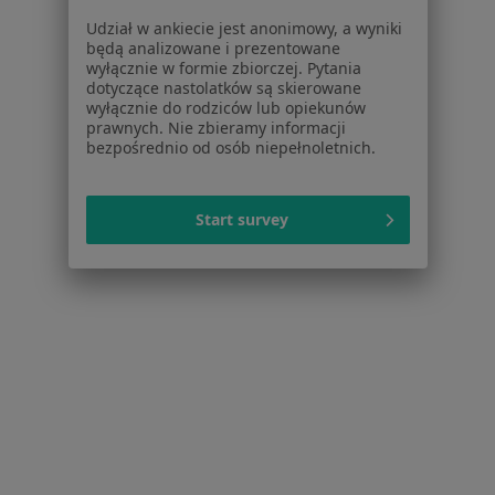
Udział w ankiecie jest anonimowy, a wyniki
Dla pacjentów
będą analizowane i prezentowane
wyłącznie w formie zbiorczej. Pytania
Lekarze
dotyczące nastolatków są skierowane
Placówki medyczne
wyłącznie do rodziców lub opiekunów
Pytania i odpowiedzi
prawnych. Nie zbieramy informacji
bezpośrednio od osób niepełnoletnich.
Usługi i zabiegi
Choroby
Pomoc
Start survey
Aplikacje mobilne
Blog dla pacjentów
Dla profesjonalistów
Cennik
Dla lekarzy
Dla placówek medycznych
Noa Notes
nowość
Baza wiedzy
Centrum Pomocy dla Specjalisty