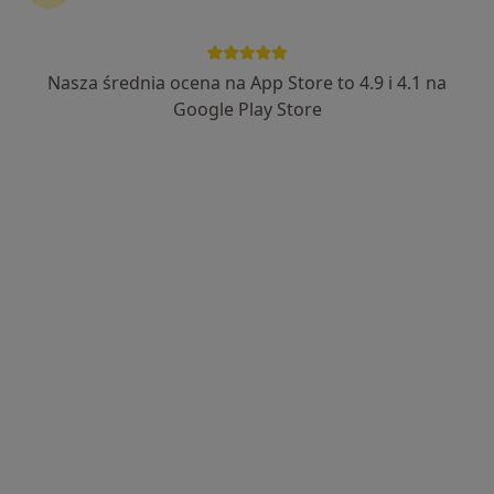
·
Więcej
Stomatologia, Neurologia, Stomatologia dziecięca
5 opinii
Łaska 23, Zduńska Wola
•
Mapa
Nasza średnia ocena na App Store to 4.9 i 4.1 na
Konsultacja stomatologiczna
Google Play Store
Brak dostępnych specjalistów z wolnymi terminami w tym centrum medycznym.
Pokaż profil
PRZYCHODNIA NZOZ ALFA
·
Więcej
Stomatologia, Chirurgia szczękowa, Dermatologia