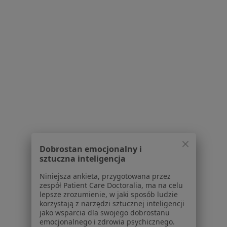
Serwis
Regulamin
Polityka prywatności pacjentów
Polityka prywatności profesjonalistów
Polityka prywatności dla profesjonalistów, których
dane pozyskaliśmy samodzielnie
Polityka cookies
Dobrostan emocjonalny i
Jak działają wyniki wyszukiwania
sztuczna inteligencja
Dostępność
O nas
Niniejsza ankieta, przygotowana przez
zespół Patient Care Doctoralia, ma na celu
Praca
Rekrutujemy!
lepsze zrozumienie, w jaki sposób ludzie
Partnerzy
korzystają z narzędzi sztucznej inteligencji
Centrum prasowe
jako wsparcia dla swojego dobrostanu
emocjonalnego i zdrowia psychicznego.
Kontakt