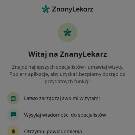
Me
Stomatologia • Sieradz, łódzkie
Filtry
• 1
Mapa
Stomatologia placówki w Sieradzu
Witaj na ZnanyLekarz
Jak działają wyniki wyszukiwania
Znajdź najlepszych specjalistów i umawiaj wizyty.
Pobierz aplikację, aby uzyskać bezpłatny dostęp do
przydatnych funkcji:
Łatwo zarządzaj swoimi wizytami
Wysyłaj wiadomości do specjalistów
Euromed Przychodnia Stomatologiczno -
Lekarska
Otrzymuj powiadomienia