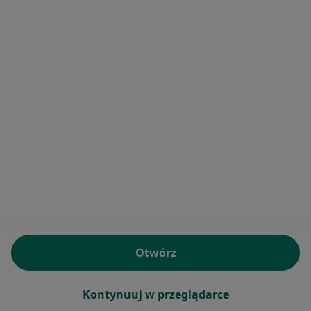
Chorzowskie Centrum Pediatrii i
Onkologii im. dr. E. Hankego
·
Więcej
Radiologia, Pediatria, Chirurgia
11 opinii
Truchana 7, Chorzów
•
Mapa
Brak dostępnych specjalistów z wolnymi terminami w tym centrum medycznym.
Otwórz
Pokaż profil
Kontynuuj w przeglądarce
1
2