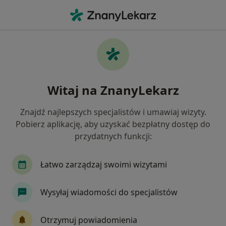
Me
Radiologia • Świętochłowice, śląskie
Filtry
• 1
Ubezpieczenie
Map
Radiologia placówki w Świętochłowicach
Witaj na ZnanyLekarz
Jak działają wyniki wyszukiwania
Znajdź najlepszych specjalistów i umawiaj wizyty.
Pobierz aplikację, aby uzyskać bezpłatny dostęp do
Wybierz swoje ubezpieczenie
przydatnych funkcji:
Allianz
GENERALI
IMed24
LUX MED
Łatwo zarządzaj swoimi wizytami
Wysyłaj wiadomości do specjalistów
Otrzymuj powiadomienia