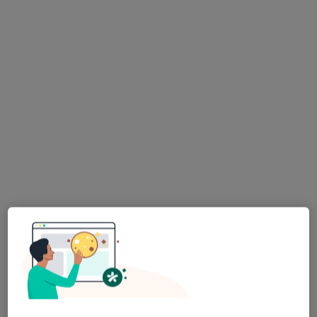
881 opinii
ul. Ludwika Waryńskiego 17, Mikołów
•
Mapa
USG powłok brzusznych
130 zł
Pokaż więcej usług
lek. Konrad
Agnieszka Łydka
Aleksandrowicz
radiolog
ultrasonografista
Brak dostępnych specjalistów z wolnymi terminami w tym centrum medycznym.
Pokaż profil