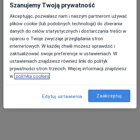
Szanujemy Twoją prywatność
Akceptując, pozwalasz nam i naszym partnerom używać
plików cookie (lub podobnych technologii) do zbierania
Bezpieczne płatności
danych do celów statystycznych i dostarczania treści w
INTER-MED BĘDZIN
oparciu o Twoje zwyczaje przeglądania stron
·
Więcej
Radiologia, Interna, Chirurgia
internetowych. W każdej chwili możesz sprawdzić i
2304 opinie
zaktualizować swoje preferencje w ustawieniach. W
Ignacego Krasickiego 14, Będzin
•
Mapa
ustawieniach znajdziesz również linki do polityk
prywatności stron trzecich. Więcej informacji znajdziesz
Konsultacja radiologiczna
w
polityka cookies
Brak dostępnych specjalistów z wolnymi terminami w tym centrum medycznym.
Pokaż profil
Zaakceptuj
Edytuj ustawienia