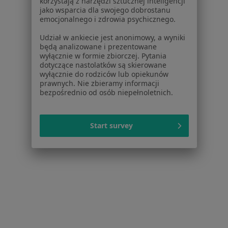
korzystają z narzędzi sztucznej inteligencji
jako wsparcia dla swojego dobrostanu
Paderewskiego 34, Chorzów
•
Mapa
emocjonalnego i zdrowia psychicznego.
Brak dostępnych specjalistów z wolnymi terminami w tym centrum medycznym.
Udział w ankiecie jest anonimowy, a wyniki
będą analizowane i prezentowane
Pokaż profil
wyłącznie w formie zbiorczej. Pytania
dotyczące nastolatków są skierowane
wyłącznie do rodziców lub opiekunów
prawnych. Nie zbieramy informacji
bezpośrednio od osób niepełnoletnich.
Start survey
Centrum Medyczne ZBM Zdrowie
·
Więcej
Radiologia, Interna, Medycyna pracy
29 opinii
Adres 1
Adres 2