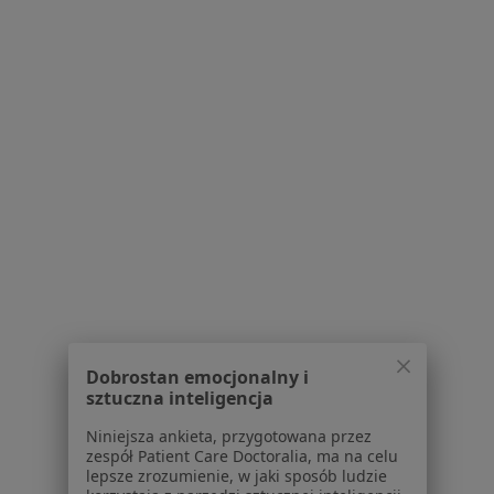
15 opinii
Plac S. Żeromskiego 1, Bytom
•
Mapa
Konsultacja radiologiczna
Brak dostępnych specjalistów z wolnymi terminami w tym centrum medycznym.
Pokaż profil
Dobrostan emocjonalny i
sztuczna inteligencja
NZOZ Novia Med
Niniejsza ankieta, przygotowana przez
·
Więcej
Radiologia, Interna, Stomatologia
zespół Patient Care Doctoralia, ma na celu
lepsze zrozumienie, w jaki sposób ludzie
78 opinii