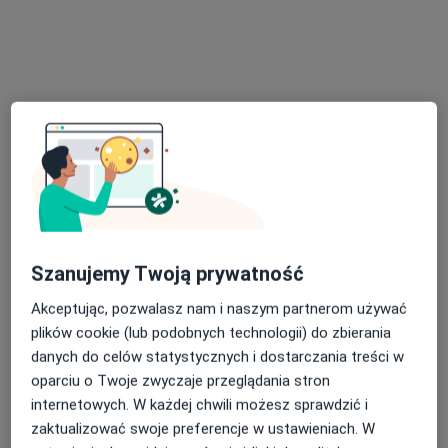
Bezpieczne płatności
Klinika Magnuccy Medycyna i Estetyka
·
Więcej
Ortopedia, Ginekologia, Medycyna estetyczna
5805 opinii
3 Maja 34, Katowice
•
Mapa
Konsultacja ortopedyczna
250 zł
Szanujemy Twoją prywatność
Akceptując, pozwalasz nam i naszym partnerom używać
plików cookie (lub podobnych technologii) do zbierania
lek. Justyna
lek. Mateusz Bieńko
danych do celów statystycznych i dostarczania treści w
Chmielińska
ortopeda
oparciu o Twoje zwyczaje przeglądania stron
ortopeda
internetowych. W każdej chwili możesz sprawdzić i
Brak dostępnych specjalistów z wolnymi terminami w tym centrum medycznym.
zaktualizować swoje preferencje w ustawieniach. W