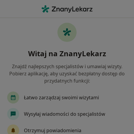
Me
Ortopedia • Świętochłowice, śląskie
Filtry
• 1
Ubezpieczenie
Map
Ortopedia placówki w Świętochłowicach
Witaj na ZnanyLekarz
Jak działają wyniki wyszukiwania
Znajdź najlepszych specjalistów i umawiaj wizyty.
Pobierz aplikację, aby uzyskać bezpłatny dostęp do
Wybierz swoje ubezpieczenie
przydatnych funkcji:
NFZ
Łatwo zarządzaj swoimi wizytami
Wysyłaj wiadomości do specjalistów
Otrzymuj powiadomienia