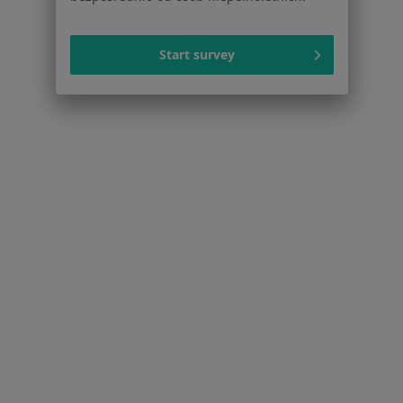
Przychodnia Przyszpitalna Szpitala
Powiatowego
Start survey
Ortopedia
Chorzowska 36, Świętochłowice
•
Mapa
Brak dostępnych specjalistów z wolnymi terminami w tym centrum medycznym.
Pokaż profil
Strona Główna
Placówki
Ortopedia
Zmień miasto
Świętochłowice
Zmień miasto