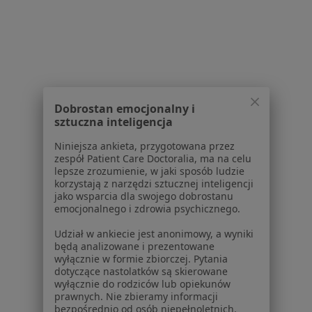
Poradnia Okulistyczna Samodzielny
Publiczny Zakład Opieki Zdrowotnej w
Rudzie Śląskiej z siedzibą przy ul. Lipa 2 -
w likwidacji
Ortopedia, Ginekologia, Interna
0 opinii
Dobrostan emocjonalny i
Lipa 2, Ruda Śląska
•
Mapa
sztuczna inteligencja
Brak dostępnych specjalistów z wolnymi terminami w tym centrum medycznym.
Niniejsza ankieta, przygotowana przez
zespół Patient Care Doctoralia, ma na celu
Pokaż profil
lepsze zrozumienie, w jaki sposób ludzie
korzystają z narzędzi sztucznej inteligencji
jako wsparcia dla swojego dobrostanu
emocjonalnego i zdrowia psychicznego.
Udział w ankiecie jest anonimowy, a wyniki
będą analizowane i prezentowane
wyłącznie w formie zbiorczej. Pytania
dotyczące nastolatków są skierowane
wyłącznie do rodziców lub opiekunów
prawnych. Nie zbieramy informacji
bezpośrednio od osób niepełnoletnich.