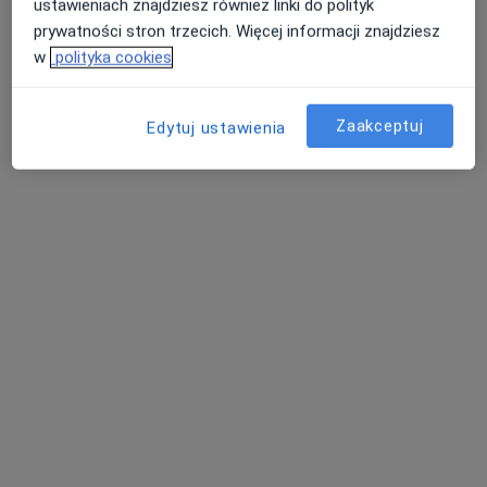
ustawieniach znajdziesz również linki do polityk
Pokaż profil
prywatności stron trzecich. Więcej informacji znajdziesz
w
polityka cookies
Zaakceptuj
Edytuj ustawienia
Bezpieczne płatności
Centrum Medyczne Salvia
·
Więcej
Ortopedia, Okulistyka, Neurologia
1167 opinii
Adres 1
Adres 2
Panewnicka 130, Katowice
•
Mapa