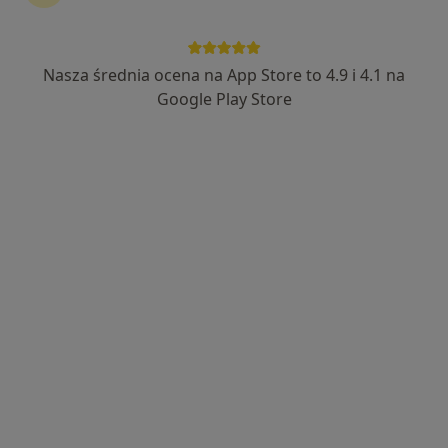
Nasza średnia ocena na App Store to 4.9 i 4.1 na
Severux Centrum Medyczne
Google Play Store
·
Więcej
Ortopedia, Radiologia, Medycyna estetyczna
3686 opinii
Generała Władysława Sikorskiego 1, Świętochłowice
•
Mapa
Konsultacja ortopedyczna
200 zł
Pokaż więcej usług
lek. Maciej Pietryga
lek. Szymon
lek. Adrian Roszewski
ortopeda
Szymański
ortopeda
ortopeda
Zobacz wszystkich 5 specjalistów
Brak dostępnych specjalistów z wolnymi terminami w tym centrum medycznym.