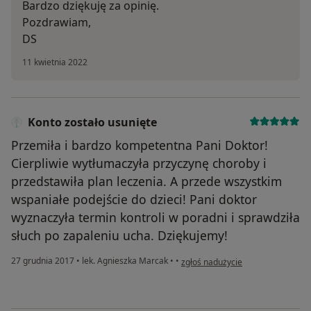
Bardzo dziękuję za opinię.
Pozdrawiam,
DS
11 kwietnia 2022
Konto zostało usunięte
Przemiła i bardzo kompetentna Pani Doktor!
Cierpliwie wytłumaczyła przyczynę choroby i
przedstawiła plan leczenia. A przede wszystkim
wspaniałe podejście do dzieci! Pani doktor
wyznaczyła termin kontroli w poradni i sprawdziła
słuch po zapaleniu ucha. Dziękujemy!
w opinii użytkownika Konto został
27 grudnia 2017
•
lek. Agnieszka Marcak
•
•
zgłoś nadużycie