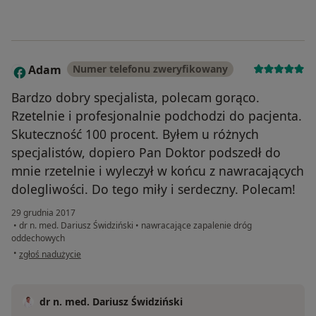
Adam
Numer telefonu zweryfikowany
A
Bardzo dobry specjalista, polecam gorąco.
Rzetelnie i profesjonalnie podchodzi do pacjenta.
Skuteczność 100 procent. Byłem u różnych
specjalistów, dopiero Pan Doktor podszedł do
mnie rzetelnie i wyleczył w końcu z nawracających
dolegliwości. Do tego miły i serdeczny. Polecam!
29 grudnia 2017
•
dr n. med. Dariusz Świdziński
•
nawracające zapalenie dróg
oddechowych
w opinii użytkownika Adam
•
zgłoś nadużycie
dr n. med. Dariusz Świdziński