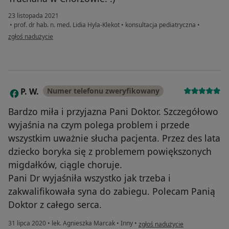
23 listopada 2021
•
prof. dr hab. n. med. Lidia Hyla-Klekot
•
konsultacja pediatryczna
•
w opinii użytkownika Arkadiusz.M
zgłoś nadużycie
P. W.
Numer telefonu zweryfikowany
P
Bardzo miła i przyjazna Pani Doktor. Szczegółowo
wyjaśnia na czym polega problem i przede
wszystkim uważnie słucha pacjenta. Przez des lata
dziecko boryka się z problemem powiększonych
migdałków, ciągle choruje.
Pani Dr wyjaśniła wszystko jak trzeba i
zakwalifikowała syna do zabiegu. Polecam Panią
Doktor z całego serca.
w opinii użytkownika P. W.
31 lipca 2020
•
lek. Agnieszka Marcak
•
Inny
•
zgłoś nadużycie