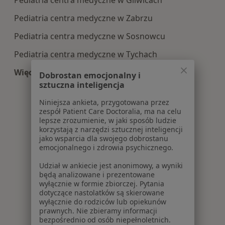
Pediatria centra medyczne w Gliwicach
Pediatria centra medyczne w Zabrzu
Pediatria centra medyczne w Sosnowcu
Pediatria centra medyczne w Tychach
Więcej (14)
Dobrostan emocjonalny i
Więcej w kategorii: Centra medyczne Pediatria 
sztuczna inteligencja
Niniejsza ankieta, przygotowana przez
zespół Patient Care Doctoralia, ma na celu
lepsze zrozumienie, w jaki sposób ludzie
korzystają z narzędzi sztucznej inteligencji
jako wsparcia dla swojego dobrostanu
emocjonalnego i zdrowia psychicznego.
Udział w ankiecie jest anonimowy, a wyniki
będą analizowane i prezentowane
wyłącznie w formie zbiorczej. Pytania
dotyczące nastolatków są skierowane
wyłącznie do rodziców lub opiekunów
prawnych. Nie zbieramy informacji
bezpośrednio od osób niepełnoletnich.