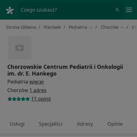
Me
Czego szukasz?
Strona Główna
Placówki
Pediatria
Chorzów
Ch
Zmień miasto
Zmień m
Chorzowskie Centrum Pediatrii i Onkologii
im. dr. E. Hankego
Pediatria
więcej
Chorzów
1 adres
11 opinii
Usługi
Specjaliści
Adresy
Opinie