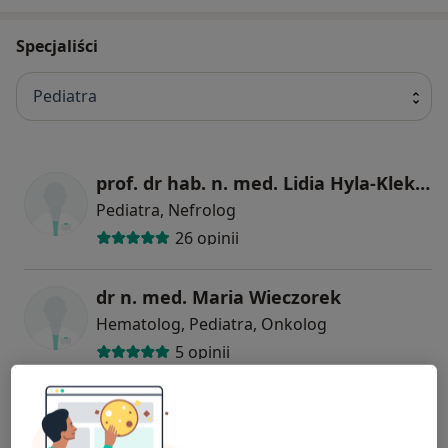
Specjaliści
Pediatra
prof. dr hab. n. med. Lidia Hyla-Klekot
Pediatra, Nefrolog
26 opinii
dr n. med. Maria Wieczorek
Hematolog, Pediatra, Onkolog
5 opinii
lek. Katarzyna Anna Machnik
Hematolog dziecięcy, Neonatolog, Pediatra