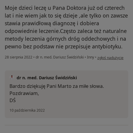
Moje dzieci leczę u Pana Doktora już od czterech
lat i nie wiem jak to się dzieje ,ale tylko on zawsze
stawia prawidłową diagnozę i dobiera
odpowiednie leczenie.Często zaleca też naturalne
metody leczenia górnych dróg oddechowych i na
pewno bez podstaw nie przepisuje antybiotyku.
w opinii użytkownika 
28 sierpnia 2022
•
dr n. med. Dariusz Świdziński
•
Inny
•
zgłoś nadużycie
dr n. med. Dariusz Świdziński
Bardzo dziękuję Pani Marto za miłe słowa.
Pozdrawiam,
DŚ
10 października 2022