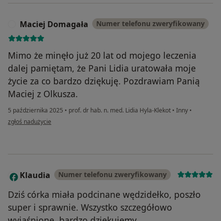
Maciej Domagała
Numer telefonu zweryfikowany
M
Mimo że minęło już 20 lat od mojego leczenia
dalej pamiętam, że Pani Lidia uratowała moje
życie za co bardzo dziękuję. Pozdrawiam Panią
Maciej z Olkusza.
5 października 2025
•
prof. dr hab. n. med. Lidia Hyla-Klekot
•
Inny
•
w opinii użytkownika Maciej Domagała
zgłoś nadużycie
Klaudia
Numer telefonu zweryfikowany
K
Dziś córka miała podcinane wędzidełko, poszło
super i sprawnie. Wszystko szczegółowo
wyjaśnione, bardzo dziękujemy