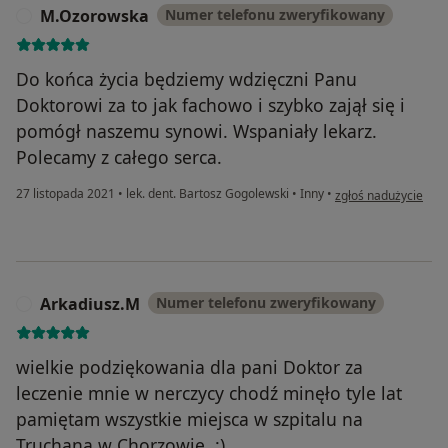
M.Ozorowska
Numer telefonu zweryfikowany
M
Do końca życia będziemy wdzięczni Panu
Doktorowi za to jak fachowo i szybko zajął się i
pomógł naszemu synowi. Wspaniały lekarz.
Polecamy z całego serca.
w opinii użytkownik
27 listopada 2021
•
lek. dent. Bartosz Gogolewski
•
Inny
•
zgłoś nadużycie
Arkadiusz.M
Numer telefonu zweryfikowany
A
wielkie podziękowania dla pani Doktor za
leczenie mnie w nerczycy chodź minęło tyle lat
pamiętam wszystkie miejsca w szpitalu na
Truchana w Chorzowie. :)