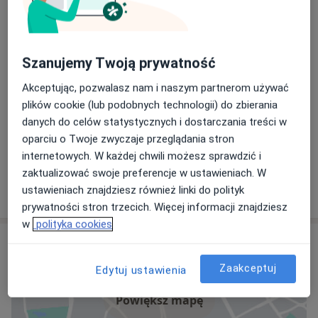
96 opinii
Danuta Stanisława Stettner
Szanujemy Twoją prywatność
Pediatra, Neurolog dziecięcy
Akceptując, pozwalasz nam i naszym partnerom używać
plików cookie (lub podobnych technologii) do zbierania
danych do celów statystycznych i dostarczania treści w
Ewa Hanna Gacka
oparciu o Twoje zwyczaje przeglądania stron
Pediatra
internetowych. W każdej chwili możesz sprawdzić i
zaktualizować swoje preferencje w ustawieniach. W
ustawieniach znajdziesz również linki do polityk
+ 6 Specjalistów
prywatności stron trzecich. Więcej informacji znajdziesz
w
polityka cookies
Adres
Zaakceptuj
Edytuj ustawienia
Powiększ mapę