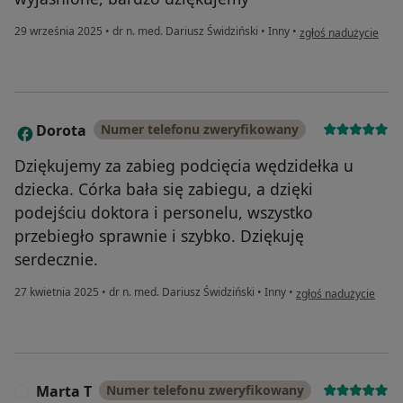
w opinii użytkownika
29 września 2025
•
dr n. med. Dariusz Świdziński
•
Inny
•
zgłoś nadużycie
Dorota
Numer telefonu zweryfikowany
D
Dziękujemy za zabieg podcięcia wędzidełka u
dziecka. Córka bała się zabiegu, a dzięki
podejściu doktora i personelu, wszystko
przebiegło sprawnie i szybko. Dziękuję
serdecznie.
w opinii użytkownika
27 kwietnia 2025
•
dr n. med. Dariusz Świdziński
•
Inny
•
zgłoś nadużycie
Marta T
Numer telefonu zweryfikowany
M