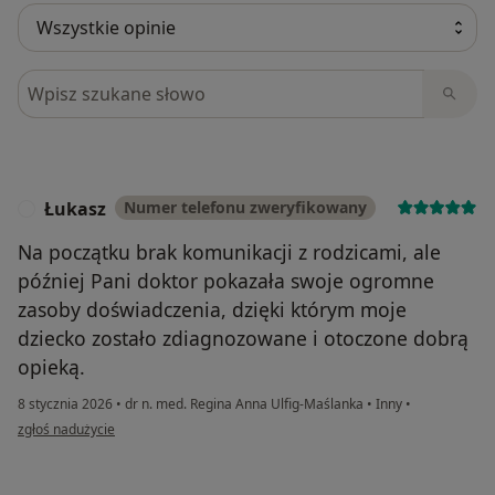
Szukaj w opiniach
Łukasz
Numer telefonu zweryfikowany
Ł
Na początku brak komunikacji z rodzicami, ale
później Pani doktor pokazała swoje ogromne
zasoby doświadczenia, dzięki którym moje
dziecko zostało zdiagnozowane i otoczone dobrą
opieką.
8 stycznia 2026
•
dr n. med. Regina Anna Ulfig-Maślanka
•
Inny
•
w opinii użytkownika Łukasz
zgłoś nadużycie