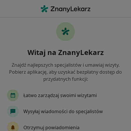
Me
Psychiatria • Bielsko-Biała, śląskie
Filtry
• 1
Ubezpieczenie
Map
Psychiatria placówki w Bielsku-Białej
Witaj na ZnanyLekarz
Jak działają wyniki wyszukiwania
Znajdź najlepszych specjalistów i umawiaj wizyty.
Pobierz aplikację, aby uzyskać bezpłatny dostęp do
Wybierz swoje ubezpieczenie
przydatnych funkcji:
Łatwo zarządzaj swoimi wizytami
Wysyłaj wiadomości do specjalistów
Otrzymuj powiadomienia