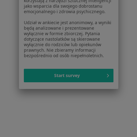
korzystają z narzędzi sztucznej inteligencji
jako wsparcia dla swojego dobrostanu
Zobacz wszystkich 13 specjalistów
emocjonalnego i zdrowia psychicznego.
Brak dostępnych specjalistów z wolnymi terminami w tym centrum medycznym.
Udział w ankiecie jest anonimowy, a wyniki
będą analizowane i prezentowane
Pokaż profil
wyłącznie w formie zbiorczej. Pytania
dotyczące nastolatków są skierowane
wyłącznie do rodziców lub opiekunów
prawnych. Nie zbieramy informacji
bezpośrednio od osób niepełnoletnich.
Start survey
Bezpieczne płatności
Centrum Terapii ALMA
·
Więcej
Psychiatria, Psychoterapia, Psychologia
4346 opinii