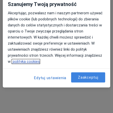
Szanujemy Twoją prywatność
Akceptując, pozwalasz nam i naszym partnerom używać
plików cookie (lub podobnych technologii) do zbierania
danych do celów statystycznych i dostarczania treści w
oparciu o Twoje zwyczaje przeglądania stron
internetowych. W każdej chwili możesz sprawdzić i
Biel-Med Szpital Pod Bukami
zaktualizować swoje preferencje w ustawieniach. W
·
Więcej
Psychiatria, Interna, Okulistyka
ustawieniach znajdziesz również linki do polityk
206 opinii
prywatności stron trzecich. Więcej informacji znajdziesz
Szara 5, Bielsko-Biała
•
Mapa
w
polityka cookies
Brak dostępnych specjalistów z wolnymi terminami w tym centrum medycznym.
Zaakceptuj
Edytuj ustawienia
Pokaż profil