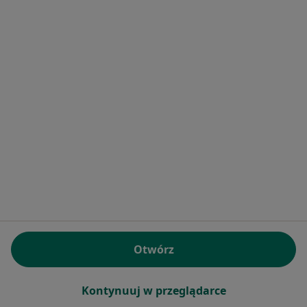
Bezpieczne płatności
SensusBalans Sp. z o. o.
·
Więcej
Psychiatria, Dietetyka, Psychologia
350 opinii
Konsultacja psychiatryczna
350 zł
Pokaż więcej usług
Otwórz
Adrian Marciak
lek. Małgorzata
lek. Grzegorz
psychiatra
Pelzer
Grelecki
Kontynuuj w przeglądarce
psychiatra
psychiatra