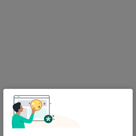
Gabinety Psychoterapii ARIADNA
·
Więcej
Psychiatria, Psychoterapia, Psychologia
173 opinie
Norberta Barlickiego 15, Bielsko-Biała
•
Mapa
Brak dostępnych specjalistów z wolnymi terminami w tym centrum medycznym.
Pokaż profil