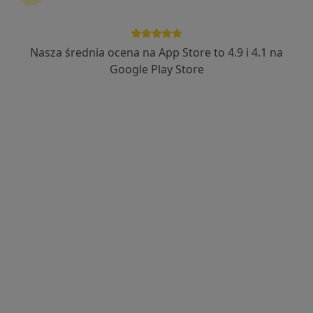
Bezpieczne płatności
NZOZ Centrum Terapii Kobiet OTUK im.
Nasza średnia ocena na App Store to 4.9 i 4.1 na
Matki Teresy z Kalkuty
Google Play Store
·
Więcej
Psychiatria, Psychoterapia, Terapia
12 opinii
Willowa 769, Międzyrzecze Górne
•
Mapa
Brak dostępnych specjalistów z wolnymi terminami w tym centrum medycznym.
Pokaż profil