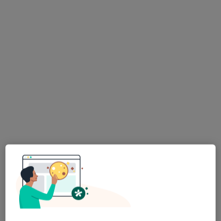
Brak dostępnych specjalistów z wolnymi terminami w tym centrum medycznym.
Pokaż profil
Delmed Clinic
·
Więcej
Psychiatria, Stomatologia, Ginekologia
641 opinii
Bogusławskiego 5, Jaworzno
•
Mapa
Konsultacja psychiatryczna (kolejna wizyta)
300 zł
Pokaż więcej usług