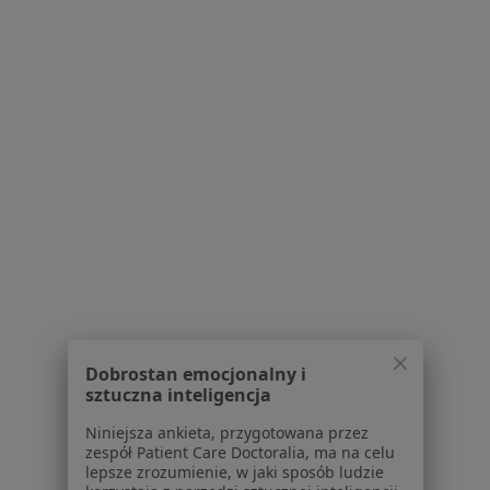
Bezpieczne płatności
Magwise Centrum Medyczne
·
Więcej
Psychiatria, Psychologia, Psychoterapia
1099 opinii
Konsultacja online (pierwsza wizyta)
400 zł
Pokaż więcej usług
lek. Jakub Kasprzyk
lek. Sylwia Banaczyk
lek. Tomasz
psychiatra
psychiatra
Kowalczyk
psychiatra
Dobrostan emocjonalny i
sztuczna inteligencja
Zobacz wszystkich 5 specjalistów
Niniejsza ankieta, przygotowana przez
Brak dostępnych specjalistów z wolnymi terminami w tym centrum medycznym.
zespół Patient Care Doctoralia, ma na celu
lepsze zrozumienie, w jaki sposób ludzie