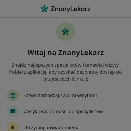
Me
Psychiatria • Chrzanów, małopolskie
Filtry
• 1
Ubezpieczenie
Map
Psychiatria placówki w Chrzanowie
Witaj na ZnanyLekarz
Jak działają wyniki wyszukiwania
Znajdź najlepszych specjalistów i umawiaj wizyty.
Pobierz aplikację, aby uzyskać bezpłatny dostęp do
Wybierz swoje ubezpieczenie
przydatnych funkcji:
Łatwo zarządzaj swoimi wizytami
Wysyłaj wiadomości do specjalistów
Otrzymuj powiadomienia