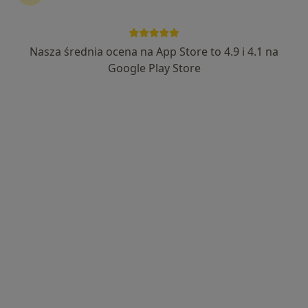
Bezpieczne płatności
MSM Clinic
Nasza średnia ocena na App Store to 4.9 i 4.1 na
·
Więcej
Psychiatria, Ginekologia, Położnictwo
Google Play Store
1585 opinii
Świętokrzyska 86, Chrzanów
•
Mapa
Konsultacja psychiatryczna
260 zł
Brak dostępnych specjalistów z wolnymi terminami w tym centrum medycznym.
Pokaż profil