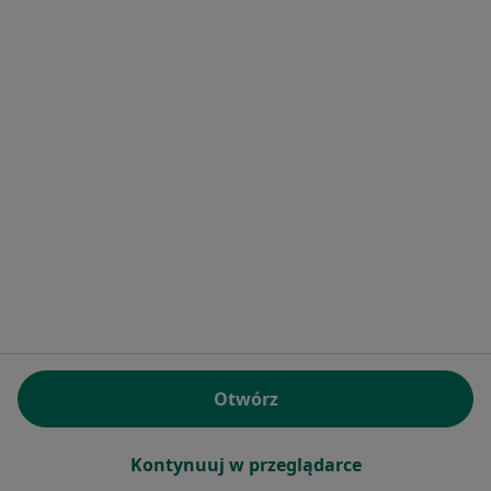
Bezpieczne płatności
Centrum Terapii ALMA
·
Więcej
Psychiatria, Psychoterapia, Psychologia
4359 opinii
Konsultacja psychiatryczna (kolejna wizyta)
280 zł
Pokaż więcej usług
lek. Julia Zaborowska
lek. Rafał Pełka
lek. Patrycja
psychiatra
psychiatra
Dombrowska
psychiatra
Otwórz
Zobacz wszystkich 21 specjalistów
Kontynuuj w przeglądarce
Brak dostępnych specjalistów z wolnymi terminami w tym centrum medycznym.