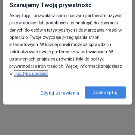
Szanujemy Twoją prywatność
Akceptując, pozwalasz nam i naszym partnerom używać
lek. Weronika Mazur
plików cookie (lub podobnych technologii) do zbierania
psychiatra
danych do celów statystycznych i dostarczania treści w
Brak dostępnych specjalistów z wolnymi terminami w tym centrum medycznym.
oparciu o Twoje zwyczaje przeglądania stron
internetowych. W każdej chwili możesz sprawdzić i
Pokaż profil
zaktualizować swoje preferencje w ustawieniach. W
ustawieniach znajdziesz również linki do polityk
prywatności stron trzecich. Więcej informacji znajdziesz
w
polityka cookies
Zaakceptuj
Edytuj ustawienia
Instytut Zdrowia dr Boczarska-Jedynak /
Klinika Medycyny Estetycznej i
Przeciwstarzeniowej