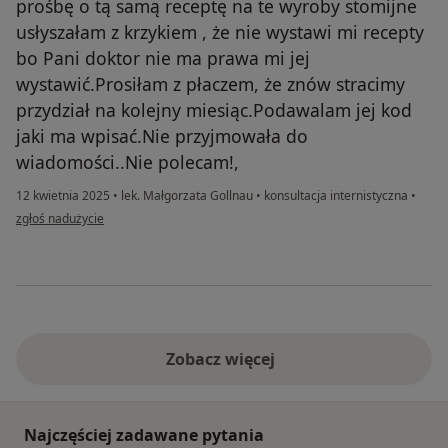
prośbę o tą samą receptę na te wyroby stomijne
usłyszałam z krzykiem , że nie wystawi mi recepty
bo Pani doktor nie ma prawa mi jej
wystawić.Prosiłam z płaczem, że znów stracimy
przydział na kolejny miesiąc.Podawalam jej kod
jaki ma wpisać.Nie przyjmowała do
wiadomości..Nie polecam!,
12 kwietnia 2025
•
lek. Małgorzata Gollnau
•
konsultacja internistyczna
•
w opinii użytkownika Iwona.Witomino.
zgłoś nadużycie
Zobacz więcej
Najczęściej zadawane pytania