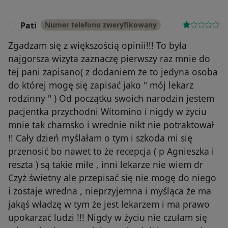
Pati
Numer telefonu zweryfikowany
P
Zgadzam się z większością opinii!!! To była
najgorsza wizyta zaznaczę pierwszy raz mnie do
tej pani zapisano( z dodaniem że to jedyna osoba
do której mogę się zapisać jako " mój lekarz
rodzinny " ) Od początku swoich narodzin jestem
pacjentka przychodni Witomino i nigdy w życiu
mnie tak chamsko i wrednie nikt nie potraktował
!! Cały dzień myślałam o tym i szkoda mi się
przenosić bo nawet to że recepcja ( p Agnieszka i
reszta ) są takie miłe , inni lekarze nie wiem dr
Czyż świetny ale przepisać się nie mogę do niego
i zostaje wredna , nieprzyjemna i myśląca że ma
jakąś władzę w tym że jest lekarzem i ma prawo
upokarzać ludzi !!! Nigdy w życiu nie czułam się