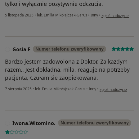
tylko i wyłącznie pozytywnie odczucia.
w opinii użytkownika 
5 listopada 2025
•
lek. Emilia Mikołajczak-Garus
•
Inny
•
zgłoś nadużycie
Gosia F
Numer telefonu zweryfikowany
G
Bardzo jestem zadowolona z Doktor. Za kazdym
razem,. Jest dokładna, miła, reaguje na potrzeby
pacjenta, Czułam sie zaopiekowana.
w opinii użytkownika G
7 sierpnia 2025
•
lek. Emilia Mikołajczak-Garus
•
Inny
•
zgłoś nadużycie
Iwona.Witomino.
Numer telefonu zweryfikowany
I