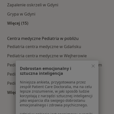
Zapalenie oskrzeli w Gdyni
Grypa w Gdyni
Więcej (15)
Więcej w kategorii: Najczęście leczone choroby
Centra medyczne Pediatria w pobliżu
Pediatria centra medyczne w Gdańsku
Pediatria centra medyczne w Wejherowie
Pediatria centra medyczne w Pruszczu Gdańskim
Dobrostan emocjonalny i
sztuczna inteligencja
Pediatria centra medyczne w Sopocie
Niniejsza ankieta, przygotowana przez
Pediatria centra medyczne w Rumi
zespół Patient Care Doctoralia, ma na celu
lepsze zrozumienie, w jaki sposób ludzie
Więcej (14)
korzystają z narzędzi sztucznej inteligencji
Więcej w kategorii: Centra medyczne Pediatria 
jako wsparcia dla swojego dobrostanu
emocjonalnego i zdrowia psychicznego.