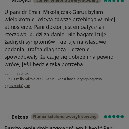
Grażyna
Numer telefonu zweryfikowany
G
U pani dr Emilii Mikołajczak-Garus byłam
wielokrotnie. Wizyta zawsze przebiega w miłej
atmosferze. Pani doktor jest empatyczna i
rzeczowa, budzi zaufanie. Nie bagatelizuje
żadnych symptomów i kieruje na właściwe
badania. Trafna diagnoza i leczenie
spowodowały, że czuję się dobrze i na pewno
wrócę, jeśli będzie taka potrzeba.
22 lutego 2026
•
lek. Emilia Mikołajczak-Garus
•
konsultacja laryngologiczna
•
w opinii użytkownika Grażyna
zgłoś nadużycie
Bożena
Numer telefonu zweryfikowany
B
Bardzo cenię drobiazgowość, wnikliwość Pani