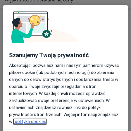
Specjaliści
Sprawdź swoje ubezpieczenie
Pediatra
Szanujemy Twoją prywatność
lek. Małgorzata Gollnau
Akceptując, pozwalasz nam i naszym partnerom używać
Lekarz rodzinny, Pediatra
plików cookie (lub podobnych technologii) do zbierania
53 opinie
danych do celów statystycznych i dostarczania treści w
oparciu o Twoje zwyczaje przeglądania stron
Maria Jolanta Martyńska
internetowych. W każdej chwili możesz sprawdzić i
Pediatra
zaktualizować swoje preferencje w ustawieniach. W
ustawieniach znajdziesz również linki do polityk
2 opinie
prywatności stron trzecich. Więcej informacji znajdziesz
w
polityka cookies
lek. Dariusz Stasiak