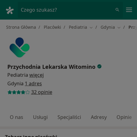
Me
Czego szukasz?
Strona Główna
Placówki
Pediatria
Gdynia
Prz
Zmień miasto
Zmień mi
Przychodnia Lekarska Witomino
Pediatria
więcej
Gdynia
1 adres
32 opinie
O nas
Usługi
Specjaliści
Adresy
Opinie
Zobacz inne placówki