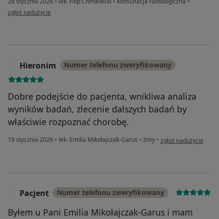
28 stycznia 2026
•
lek. Filip Chmielecki
•
konsultacja radiologiczna
•
w opinii użytkownika Paula
zgłoś nadużycie
Hieronim
Numer telefonu zweryfikowany
H
Dobre podejście do pacjenta, wnikliwa analiza
wyników badań, zlecenie dalszych badań by
właściwie rozpoznać chorobę.
w opinii użytkownika
19 stycznia 2026
•
lek. Emilia Mikołajczak-Garus
•
Inny
•
zgłoś nadużycie
Pacjent
Numer telefonu zweryfikowany
P
Byłem u Pani Emilia Mikołajczak-Garus i mam