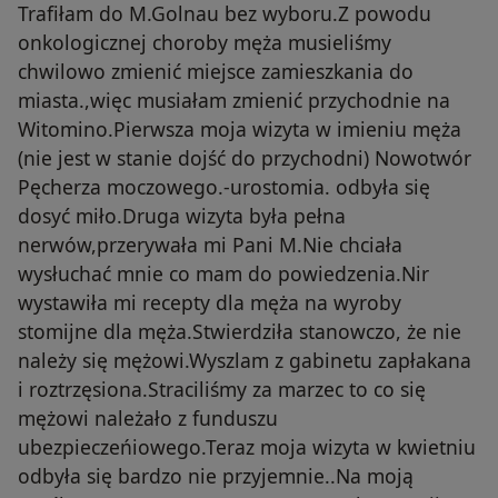
Trafiłam do M.Golnau bez wyboru.Z powodu
onkologicznej choroby męża musieliśmy
chwilowo zmienić miejsce zamieszkania do
miasta.,więc musiałam zmienić przychodnie na
Witomino.Pierwsza moja wizyta w imieniu męża
(nie jest w stanie dojść do przychodni) Nowotwór
Pęcherza moczowego.-urostomia. odbyła się
dosyć miło.Druga wizyta była pełna
nerwów,przerywała mi Pani M.Nie chciała
wysłuchać mnie co mam do powiedzenia.Nir
wystawiła mi recepty dla męża na wyroby
stomijne dla męża.Stwierdziła stanowczo, że nie
należy się mężowi.Wyszlam z gabinetu zapłakana
i roztrzęsiona.Straciliśmy za marzec to co się
mężowi należało z funduszu
ubezpieczeńiowego.Teraz moja wizyta w kwietniu
odbyła się bardzo nie przyjemnie..Na moją