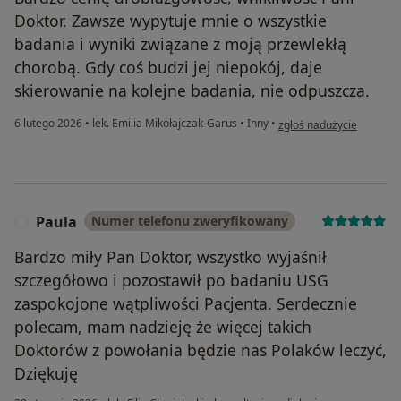
Doktor. Zawsze wypytuje mnie o wszystkie
badania i wyniki związane z moją przewlekłą
chorobą. Gdy coś budzi jej niepokój, daje
skierowanie na kolejne badania, nie odpuszcza.
w opinii użytkownika Bo
6 lutego 2026
•
lek. Emilia Mikołajczak-Garus
•
Inny
•
zgłoś nadużycie
Paula
Numer telefonu zweryfikowany
P
Bardzo miły Pan Doktor, wszystko wyjaśnił
szczegółowo i pozostawił po badaniu USG
zaspokojone wątpliwości Pacjenta. Serdecznie
polecam, mam nadzieję że więcej takich
Doktorów z powołania będzie nas Polaków leczyć,
Dziękuję