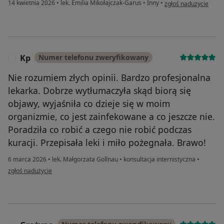
w opinii użytkownika
14 kwietnia 2026
•
lek. Emilia Mikołajczak-Garus
•
Inny
•
zgłoś nadużycie
Kp
Numer telefonu zweryfikowany
K
Nie rozumiem złych opinii. Bardzo profesjonalna
lekarka. Dobrze wytłumaczyła skąd biorą się
objawy, wyjaśniła co dzieje się w moim
organizmie, co jest zainfekowane a co jeszcze nie.
Poradziła co robić a czego nie robić podczas
kuracji. Przepisała leki i miło pożegnała. Brawo!
6 marca 2026
•
lek. Małgorzata Gollnau
•
konsultacja internistyczna
•
w opinii użytkownika Kp
zgłoś nadużycie