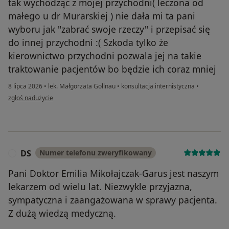
tak wychodząc z mojej przychodni( leczona od
małego u dr Murarskiej ) nie dała mi ta pani
wyboru jak "zabrać swoje rzeczy" i przepisać się
do innej przychodni :( Szkoda tylko że
kierownictwo przychodni pozwala jej na takie
traktowanie pacjentów bo będzie ich coraz mniej
8 lipca 2026
•
lek. Małgorzata Gollnau
•
konsultacja internistyczna
•
w opinii użytkownika Pati
zgłoś nadużycie
DS
Numer telefonu zweryfikowany
D
Pani Doktor Emilia Mikołajczak-Garus jest naszym
lekarzem od wielu lat. Niezwykle przyjazna,
sympatyczna i zaangażowana w sprawy pacjenta.
Z dużą wiedzą medyczną.