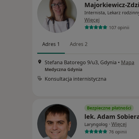
Majorkiewicz-Zdz
Internista, Lekarz rodzinn
Więcej
107 opinii
Adres 1
Adres 2
Stefana Batorego 9/u3, Gdynia
•
Mapa
Medyczna Gdynia
Konsultacja internistyczna
Bezpieczne płatności
lek. Adam Sobiera
·
Więcej
Laryngolog
76 opinii