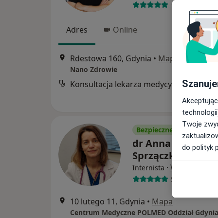
161 opinii
Adres
Online
Rdestowa 160, Gdynia
•
Mapa
Nano Zdrowie
Szanuje
Konsultacja lekarza medycyny pracy
Akceptując
technologii
Twoje zwyc
Bezpieczne płatności
zaktualizo
dr Anna Małgorza
do polityk 
Sprzączkowska
·
Więcej
Internista
52 opinie
10 lutego 11, Gdynia
•
Mapa
Centrum Medyczne POLMED Oddział Gdyni