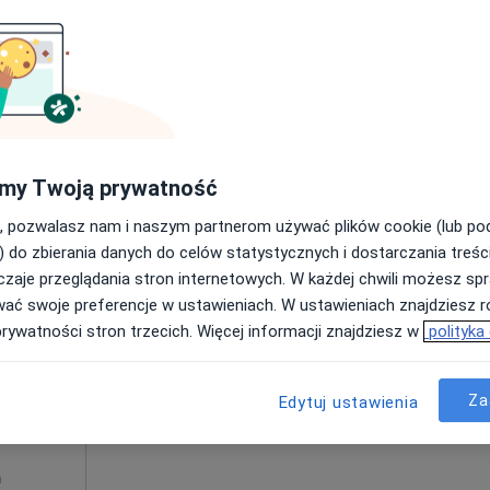
Poproś o wizytę
my Twoją prywatność
od 200 zł
, pozwalasz nam i naszym partnerom używać plików cookie (lub p
) do zbierania danych do celów statystycznych i dostarczania treśc
zaje przeglądania stron internetowych. W każdej chwili możesz spr
Dziś
Jutro
Sob,
Ndz,
wać swoje preferencje w ustawieniach. W ustawieniach znajdziesz ró
6 Sie
7 Sie
8 Sie
9 Sie
ta
prywatności stron trzecich. Więcej informacji znajdziesz w
polityka
Umawianie online nie jest dostępne
Za
Edytuj ustawienia
Poproś o wizytę
a