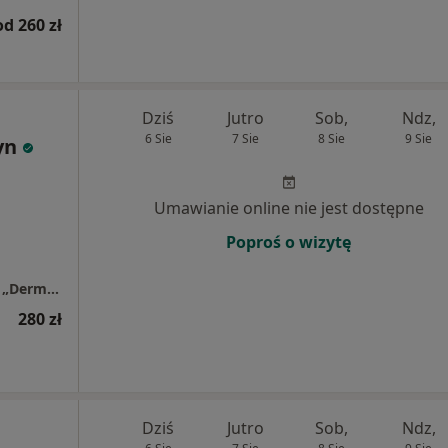
od 260 zł
Dziś
Jutro
Sob,
Ndz,
6 Sie
7 Sie
8 Sie
9 Sie
yn
Umawianie online nie jest dostępne
Poproś o wizytę
Centrum Dermatologiczno – Alergologiczne „Derm-Al”
280 zł
Dziś
Jutro
Sob,
Ndz,