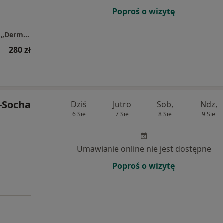
Poproś o wizytę
Centrum Dermatologiczno – Alergologiczne „Derm-Al”
280 zł
k-Socha
Dziś
Jutro
Sob,
Ndz,
6 Sie
7 Sie
8 Sie
9 Sie
Umawianie online nie jest dostępne
Poproś o wizytę