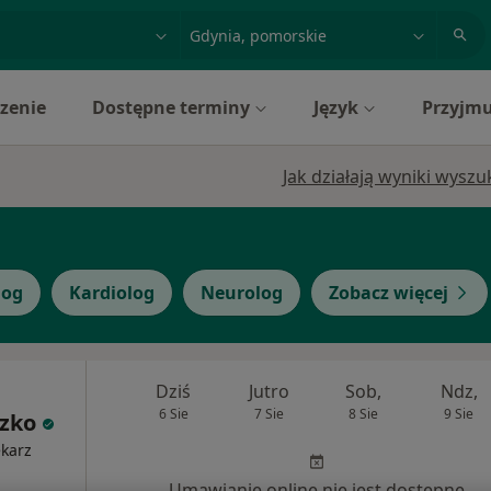
acja, badanie lub nazwisko
miasto lub dzielnica
zenie
Dostępne terminy
Język
Przyjmu
Jak działają wyniki wysz
log
Kardiolog
Neurolog
Zobacz więcej
Dziś
Jutro
Sob,
Ndz,
6 Sie
7 Sie
8 Sie
9 Sie
szko
ekarz
Umawianie online nie jest dostępne