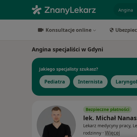
specjaliz
Konsultacje online
Ubezpiec
Angina specjaliści w Gdyni
Jakiego specjalisty szukasz?
Pediatra
Internista
Laryngo
Bezpieczne płatności
lek. Michał Nana
Lekarz medycyny pracy, L
·
Więcej
rodzinny