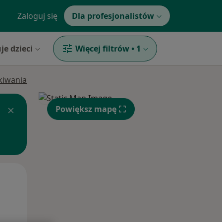
Zaloguj się
Dla profesjonalistów
je dzieci
Więcej filtrów
•
1
ukiwania
Powiększ mapę
Pon,
Wt,
Śr,
10 Sie
11 Sie
12 Sie