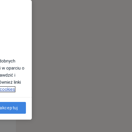
odobnych
i w oparciu o
awdzić i
Pon,
Wt,
Śr,
wnież linki
10 Sie
11 Sie
12 Sie
 cookies
akceptuj