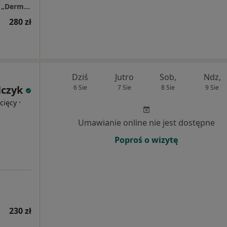
Centrum Dermatologiczno – Alergologiczne „Derm-Al”
280 zł
Dziś
Jutro
Sob,
Ndz,
czyk
6 Sie
7 Sie
8 Sie
9 Sie
·
cięcy
Umawianie online nie jest dostępne
Poproś o wizytę
230 zł