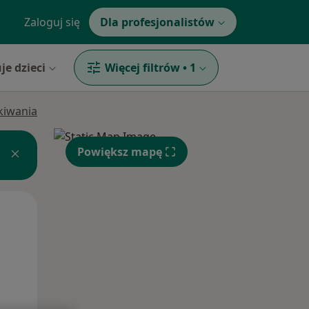
Zaloguj się
Dla profesjonalistów
je dzieci
Więcej filtrów
•
1
ukiwania
Powiększ mapę
Czw,
Pt,
Sob,
13 Sie
14 Sie
15 Sie