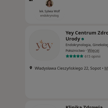
lek. Sylwia Wolf
endokrynolog
Yey Centrum Zdro
Urody
Endokrynologia, Ginekolog
·
Więcej
Położnictwo
615 opinii
Władysława Cieszyńskiego 22, Sopot
•
M
Klinika Zdrowia