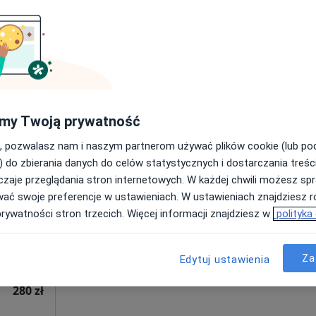
Dziś
Jutro
Wt,
Śr,
my Twoją prywatność
9 Sie
10 Sie
11 Sie
12 Sie
, pozwalasz nam i naszym partnerom używać plików cookie (lub p
–
) do zbierania danych do celów statystycznych i dostarczania treśc
Derm-
zaje przeglądania stron internetowych. W każdej chwili możesz spr
Umawianie online nie jest dostępne
wać swoje preferencje w ustawieniach. W ustawieniach znajdziesz ró
Pokaż profil
ogia,
prywatności stron trzecich. Więcej informacji znajdziesz w
polityka
Za
Edytuj ustawienia
280 zł