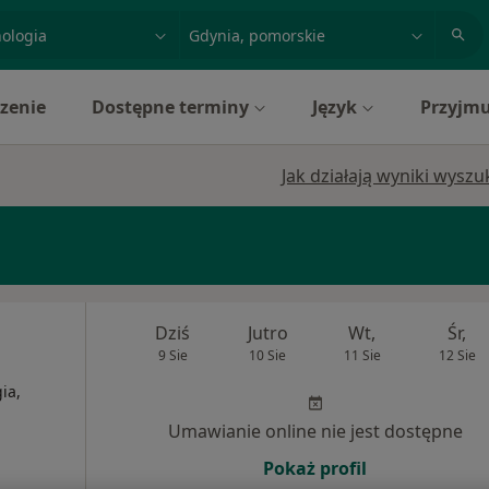
acja, badanie lub nazwisko
miasto lub dzielnica
zenie
Dostępne terminy
Język
Przyjmu
Jak działają wyniki wysz
Dziś
Jutro
Wt,
Śr,
9 Sie
10 Sie
11 Sie
12 Sie
ia,
Umawianie online nie jest dostępne
Pokaż profil