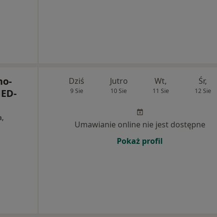
no-
Dziś
Jutro
Wt,
Śr,
MED-
9 Sie
10 Sie
11 Sie
12 Sie
a,
Umawianie online nie jest dostępne
Pokaż profil