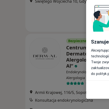
Świętego Wojciecha 10, Gdynia
•
Mapa
Bezpieczne płatności
Szanuje
Centrum
Akceptując
Dermatologiczno 
technologii
Alergologiczne „
Twoje zwyc
Al”
zaktualizo
Endokrynologia, Dermatol
do polityk 
·
Więcej
Alergologia
1175 opinii
Armii Krajowej, 116/5, Sopot
•
Mapa
Konsultacja endokrynologiczna