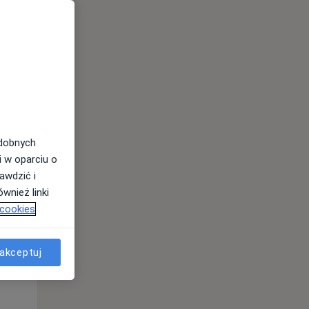
Czw,
Pt,
Sob,
13 Sie
14 Sie
15 Sie
odobnych
i w oparciu o
awdzić i
wnież linki
 cookies
akceptuj