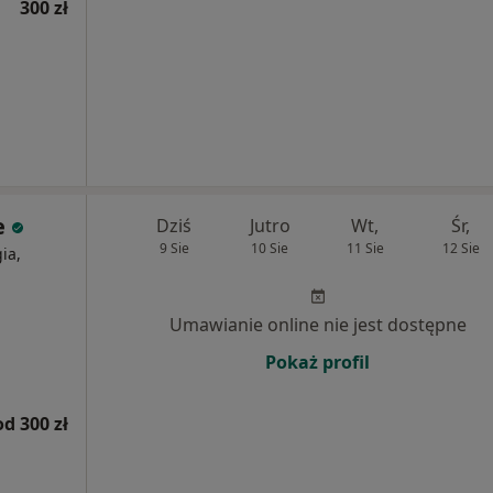
300 zł
e
Dziś
Jutro
Wt,
Śr,
9 Sie
10 Sie
11 Sie
12 Sie
ia,
Umawianie online nie jest dostępne
Pokaż profil
od 300 zł