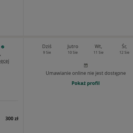
a
Dziś
Jutro
Wt,
Śr,
9 Sie
10 Sie
11 Sie
12 Sie
,
ęcej
Umawianie online nie jest dostępne
Pokaż profil
300 zł