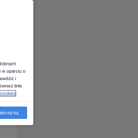
odobnych
i w oparciu o
awdzić i
wnież linki
 cookies
Wt,
Śr,
Czw,
11 Sie
12 Sie
13 Sie
akceptuj