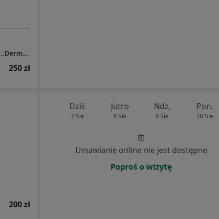
Centrum Dermatologiczno – Alergologiczne „Derm-Al”
250 zł
Dziś
Jutro
Ndz,
Pon,
7 Sie
8 Sie
9 Sie
10 Sie
Umawianie online nie jest dostępne
Poproś o wizytę
200 zł