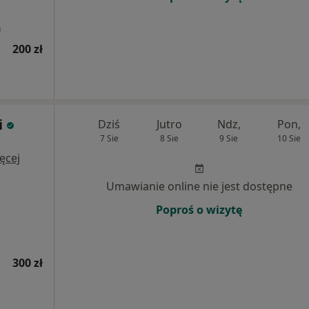
a
200 zł
i
Dziś
Jutro
Ndz,
Pon,
7 Sie
8 Sie
9 Sie
10 Sie
ęcej
Umawianie online nie jest dostępne
Poproś o wizytę
300 zł