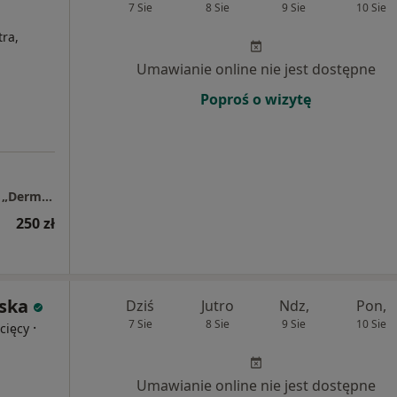
7 Sie
8 Sie
9 Sie
10 Sie
tra,
Umawianie online nie jest dostępne
Poproś o wizytę
Centrum Dermatologiczno – Alergologiczne „Derm-Al”
250 zł
wska
Dziś
Jutro
Ndz,
Pon,
7 Sie
8 Sie
9 Sie
10 Sie
·
cięcy
Umawianie online nie jest dostępne