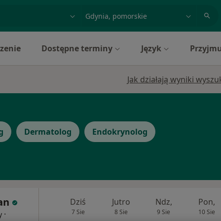
acja, badanie lub nazwisko
miasto lub dzielnica
zenie
Dostępne terminy
Język
Przyjmu
Jak działają wyniki wysz
g
Dermatolog
Endokrynolog
an
Dziś
Jutro
Ndz,
Pon,
7 Sie
8 Sie
9 Sie
10 Sie
·
y