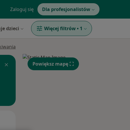
Zaloguj się
Dla profesjonalistów
je dzieci
Więcej filtrów
•
1
ukiwania
Powiększ mapę
Wt,
Śr,
Czw,
11 Sie
12 Sie
13 Sie