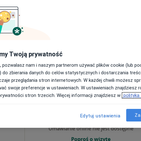
Umawianie online nie jest dostępne
Poproś o wizytę
my Twoją prywatność
, pozwalasz nam i naszym partnerom używać plików cookie (lub p
200 zł
) do zbierania danych do celów statystycznych i dostarczania treśc
zaje przeglądania stron internetowych. W każdej chwili możesz spr
wać swoje preferencje w ustawieniach. W ustawieniach znajdziesz ró
prywatności stron trzecich. Więcej informacji znajdziesz w
polityka
Dziś
Jutro
Ndz,
Pon,
7 Sie
8 Sie
9 Sie
10 Sie
ta
Za
Edytuj ustawienia
Umawianie online nie jest dostępne
Poproś o wizytę