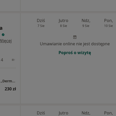
Dziś
Jutro
Ndz,
Pon,
7 Sie
8 Sie
9 Sie
10 Sie
ta
a
Więcej
Umawianie online nie jest dostępne
Poproś o wizytę
 4
Online
Centrum Dermatologiczno – Alergologiczne „Derm-Al”
230 zł
Dziś
Jutro
Ndz,
Pon,